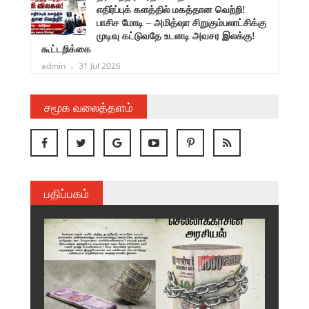
ருண்
எதிர்ப்புக் களத்தில் மகத்தான வெற்றி!
பாசிச மோடி – அமித்ஷா சிறுகும்பலாட்சிக்கு
முடிவு கட்டுவதே உடனடி அவசர இலக்கு!
கூட்டறிக்கை
admin
31 Jul 2026
சமூக வலைத்தளம்
பதிப்பகம்