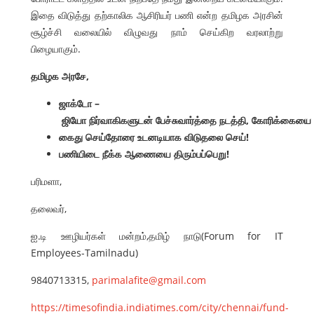
இதை விடுத்து தற்காலிக ஆசிரியர் பணி என்ற தமிழக அரசின்
சூழ்ச்சி வலையில் விழுவது நாம் செய்கிற வரலாற்று
பிழையாகும்.
தமிழக அரசே,
ஜாக்டோ
–
ஜியோ
நிர்வாகிகளுடன்
பேச்சுவார்த்தை
நடத்தி
,
கோரிக்கையை
கைது
செய்தோரை
உடனடியாக
விடுதலை
செய்
!
பணியிடை
நீக்க
ஆணையை
திரும்பப்பெறு
!
பரிமளா,
தலைவர்,
ஐ.டி ஊழியர்கள் மன்றம்,தமிழ் நாடு(Forum for IT
Employees-Tamilnadu)
9840713315,
parimalafite@gmail.com
https://timesofindia.indiatimes.com/city/chennai/fund-