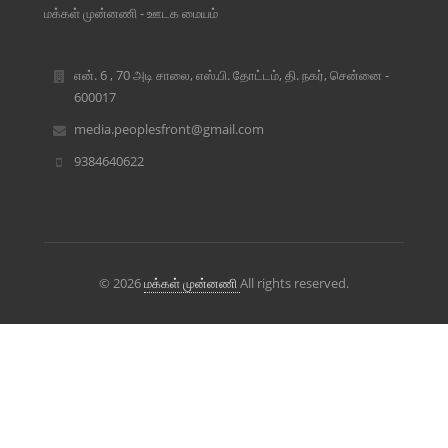
மக்கள் முன்னணி - ஊடக மையம்
என். 6 , 70 அடி சாலை, எஸ்.பி. தோட்டம், தி. நகர், சென்னை -
600017
media.peoplesfront@gmail.com
9384640622
© 2026
மக்கள் முன்னணி
All rights reserved.