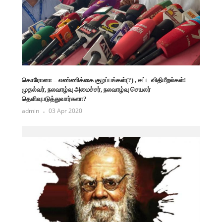
கொரோனா – எண்ணிக்கை குழப்பங்கள்(?) , சட்ட விதிமீறல்கள்!
முதல்வர், நலவாழ்வு அமைச்சர், நலவாழ்வு செயலர்
தெளிவுபடுத்துவார்களா?
admin
03 Apr 2020