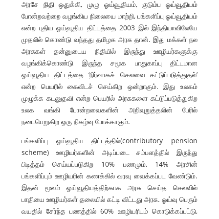
அரசே நிதி ஒதுக்கி, முழு ஓய்வூதியம், குடும்ப ஓய்வூதியம்
போன்றவற்றை வழங்கிய நிலையை மாற்றி, பங்களிப்பு ஓய்வூதியம்
என்ற புதிய ஓய்வூதிய திட்டத்தை 2003 இல் இந்தியாவிலேயே
முதலில் கொண்டு வந்தது தமிழக அரசு தான். இது மக்கள் நல
அரசுகள் தன்னுடைய நிதியில் இருந்து ஊழியர்களுக்கு
வழங்கிக்கொண்டு இருந்த சமூக பாதுகாப்பு திட்டமான
ஓய்வூதிய திட்டத்தை ‘நிர்வாகச் செலவை கட்டுப்படுத்துதல்’
என்ற பெயரில் கைவிடச் செய்கிற ஒன்றாகும். இது உலகம்
முழுக்க கடனுதவி என்ற பெயரில் அரசுகளை கட்டுப்படுத்துகிற
உலக வங்கி போன்றவைகளின் அறிவுறுத்தலின் பேரில்
நடைபெறுகிற ஒரு நிகழ்வு போக்காகும்.
பங்களிப்பு ஓய்வூதிய திட்டத்தில்(contributory pension
scheme) ஊழியர்களின் அடிப்படை சம்பளத்தில் இருந்து
பிடித்தம் செய்யப்படுகிற 10% பணமும், 14% அரசின்
பங்களிப்பும் ஊழியரின் கணக்கில் வரவு வைக்கப்பட வேண்டும்.
இதன் மூலம் ஓய்வூதியத்திற்காக அரசு செய்த செலவில்
பாதியை ஊழியர்கள் தலையில் கட்டி விட்டது அரசு. ஓய்வு பெரும்
வயதில் சேர்ந்த பணத்தில் 60% ஊழியரிடம் கொடுக்கப்பட்டு,