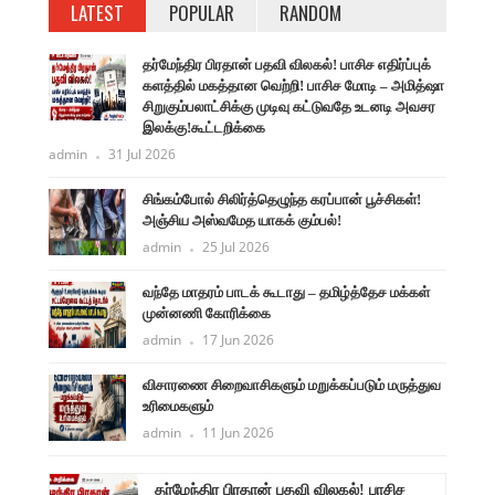
LATEST
POPULAR
RANDOM
தர்மேந்திர பிரதான் பதவி விலகல்! பாசிச எதிர்ப்புக்
களத்தில் மகத்தான வெற்றி! பாசிச மோடி – அமித்ஷா
சிறுகும்பலாட்சிக்கு முடிவு கட்டுவதே உடனடி அவசர
இலக்கு!கூட்டறிக்கை
admin
31 Jul 2026
சிங்கம்போல் சிலிர்த்தெழுந்த கரப்பான் பூச்சிகள்!
அஞ்சிய அஸ்வமேத யாகக் கும்பல்!
admin
25 Jul 2026
வந்தே மாதரம் பாடக் கூடாது – தமிழ்த்தேச மக்கள்
முன்னணி கோரிக்கை
admin
17 Jun 2026
விசாரணை சிறைவாசிகளும் மறுக்கப்படும் மருத்துவ
உரிமைகளும்
admin
11 Jun 2026
ளுநர்
தர்மேந்திர பிரதான் பதவி விலகல்! பாசிச