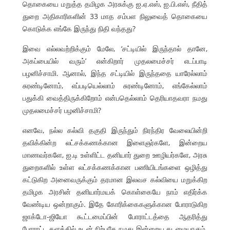
தொகையை மறுத்த தமிழக அரசுக்கு ஐ.ஏ.எஸ், ஐ.பி.எஸ், நீதித்
துறை அதிகாரிகளின் 33 மாத சம்பள நிலுவைத் தொகையை
கொடுக்க எங்கே இருந்து நிதி வந்தது?
இவை எல்லவற்றிக்கும் மேலே, ‘சட்டியில் இருந்தால் தானே,
அகப்பையில் வரும்’ என்கிறார் முதலமைச்சர் எடப்பாடி
பழனிச்சாமி. ஆனால், இந்த சட்டியில் இருந்ததை யாரேல்லாம்
சுரண்டினோம், எப்படியெல்லாம் சுரண்டினோம், எங்கேல்லாம்
பதுக்கி வைத்திருக்கிறோம் என்பதெல்லாம் தெரியாதவரா நமது
முதலமைச்சர் பழனிச்சாமி?
எனவே, நல்ல கல்வி தகுதி இருந்தும் நிரந்திர வேலையின்றி
தவிக்கின்ற லட்சக்கணக்கான இளைஞர்களே, இன்றைய
மாணவர்களே, ஐ.டி உள்ளிட்ட தனியார் துறை ஊழியர்களே, அரசு
துறைகளில் உள்ள லட்சக்கணக்கான பணியிடங்களை ஒழித்து
கட்டுகிற அனைவருக்கும் தரமான இலவச கல்வியை மறுக்கிற
தமிழக அரசின் தனியார்மயக் கொள்கையே நாம் எதிர்க்க
வேண்டிய ஒன்றாகும். இதே கோரிக்கைகளுக்கான போராடுகிற
ஜாக்டோ-ஜியோ கூட்டமைப்பின் போராட்டத்தை ஆதரித்து
போராட்ட களத்தில் உடன் நிற்பதே நமது இன்றைய கடமையாகும்.