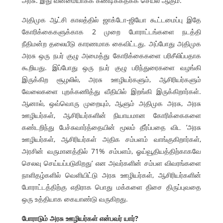
அரசு. இது வன்மையாகக் கண்டிக்கதக்க செயல் ஆகும்.
அதிமுக ஆட்சி காலத்தில் ஜாக்டோ-ஜியோ கூட்டமைப்பு இதே
கோரிக்கைகளுக்காக 2 முறை போராட்டங்களை நடத்தி
நீதிமன்ற தலையீடு காரணமாக கைவிட்டது. அப்போது அதிமுக
அரசு ஒரு நபர் குழு அமைத்து கோரிக்கைகளை பரிசீலிப்பதாக
கூறியது. இப்போது ஒரு நபர் குழு பரிந்துரைகளை வழங்கி
இருக்கிற சூழலில், அரசு ஊழியர்களும், ஆசிரியர்களும்
வேலைகளை புறக்கணித்து வீதியில் இறங்கி இருக்கிறார்கள்.
ஆனால், ஒவ்வொரு முறையும், ஆளும் அதிமுக அரசு, அரசு
ஊழியர்கள், ஆசிரியர்களின் நியாயமான கோரிக்கைகளை
கண்டறிந்து பேச்சுவார்த்தையின் மூலம் தீர்ப்பதை விட ’அரசு
ஊழியர்கள், ஆசிரியர்கள் அதிக சம்பளம் வாங்குகிறார்கள்,
அரசின் வருமானத்தில் 71% சம்பளம், ஓய்வூதியத்திற்காகவே
செலவு செய்யப்படுகிறது’ என அவர்களின் சம்பள விவரங்களை
நாளிதழ்களில் வெளியிட்டு அரசு ஊழியர்கள், ஆசிரியர்களின்
போராட்டத்திற்கு எதிராக பொது மக்களை திசை திருப்புவதை
ஒரு உத்தியாக கையாண்டு வருகிறது.
போராடும் அரசு ஊழியர்கள் என்பவர் யார்?