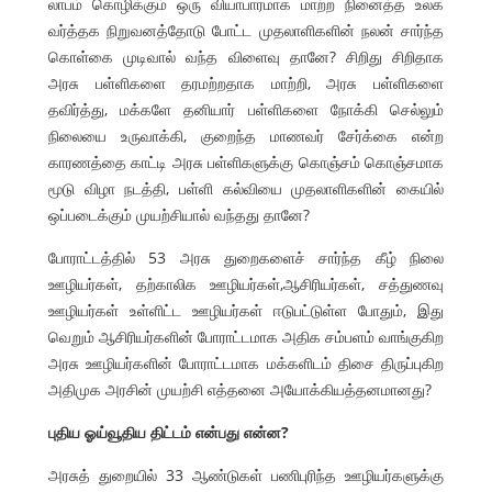
லாபம் கொழிக்கும் ஒரு வியாபாரமாக மாற்ற நினைத்த உலக
வர்த்தக நிறுவனத்தோடு போட்ட முதலாளிகளின் நலன் சார்ந்த
கொள்கை முடிவால் வந்த விளைவு தானே? சிறிது சிறிதாக
அரசு பள்ளிகளை தரமற்றதாக மாற்றி, அரசு பள்ளிகளை
தவிர்த்து, மக்களே தனியார் பள்ளிகளை நோக்கி செல்லும்
நிலையை உருவாக்கி, குறைந்த மாணவர் சேர்க்கை என்ற
காரணத்தை காட்டி அரசு பள்ளிகளுக்கு கொஞ்சம் கொஞ்சமாக
மூடு விழா நடத்தி, பள்ளி கல்வியை முதலாளிகளின் கையில்
ஒப்படைக்கும் முயற்சியால் வந்தது தானே?
போராட்டத்தில் 53 அரசு துறைகளைச் சார்ந்த கீழ் நிலை
ஊழியர்கள், தற்காலிக ஊழியர்கள்,ஆசிரியர்கள், சத்துணவு
ஊழியர்கள் உள்ளிட்ட ஊழியர்கள் ஈடுபட்டுள்ள போதும், இது
வெறும் ஆசிரியர்களின் போராட்டமாக அதிக சம்பளம் வாங்குகிற
அரசு ஊழியர்களின் போராட்டமாக மக்களிடம் திசை திருப்புகிற
அதிமுக அரசின் முயற்சி எத்தனை அயோக்கியத்தனமானது?
புதிய ஓய்வூதிய திட்டம் என்பது என்ன?
அரசுத் துறையில் 33 ஆண்டுகள் பணிபுரிந்த ஊழியர்களுக்கு