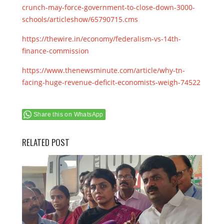
crunch-may-force-government-to-close-down-3000-
schools/articleshow/65790715.cms
https://thewire.in/economy/federalism-vs-14th-
finance-commission
https://www.thenewsminute.com/article/why-tn-
facing-huge-revenue-deficit-economists-weigh-74522
Share this on WhatsApp
RELATED POST