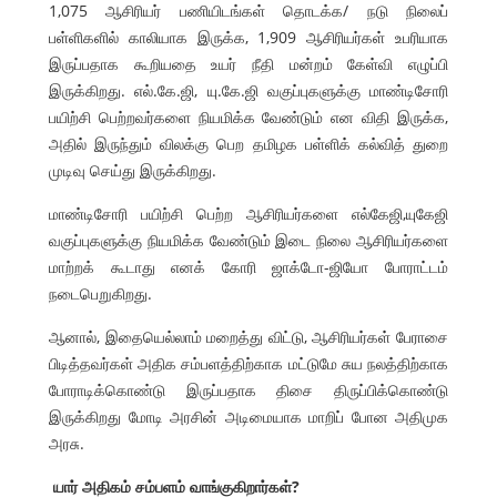
1,075 ஆசிரியர் பணியிடங்கள் தொடக்க/ நடு நிலைப்
பள்ளிகளில் காலியாக இருக்க, 1,909 ஆசிரியர்கள் உபரியாக
இருப்பதாக கூறியதை உயர் நீதி மன்றம் கேள்வி எழுப்பி
இருக்கிறது. எல்.கே.ஜி, யு.கே.ஜி வகுப்புகளுக்கு மாண்டிசோரி
பயிற்சி பெற்றவர்களை நியமிக்க வேண்டும் என விதி இருக்க,
அதில் இருந்தும் விலக்கு பெற தமிழக பள்ளிக் கல்வித் துறை
முடிவு செய்து இருக்கிறது.
மாண்டிசோரி பயிற்சி பெற்ற ஆசிரியர்களை எல்கேஜி,யுகேஜி
வகுப்புகளுக்கு நியமிக்க வேண்டும் இடை நிலை ஆசிரியர்களை
மாற்றக் கூடாது எனக் கோரி ஜாக்டோ-ஜியோ போராட்டம்
நடைபெறுகிறது.
ஆனால், இதையெல்லாம் மறைத்து விட்டு, ஆசிரியர்கள் பேராசை
பிடித்தவர்கள் அதிக சம்பளத்திற்காக மட்டுமே சுய நலத்திற்காக
போராடிக்கொண்டு இருப்பதாக திசை திருப்பிக்கொண்டு
இருக்கிறது மோடி அரசின் அடிமையாக மாறிப் போன அதிமுக
அரசு.
யார் அதிகம் சம்பளம் வாங்குகிறார்கள்?