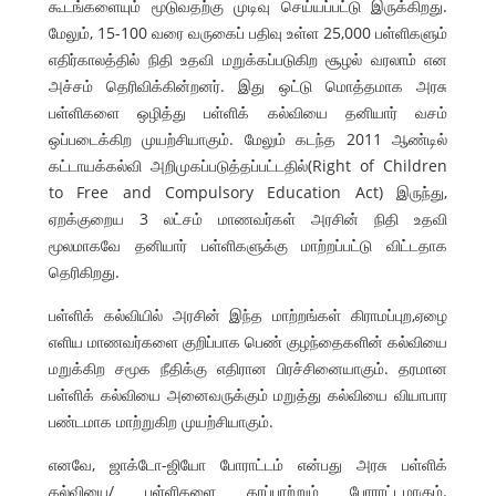
கூடங்களையும் மூடுவதற்கு முடிவு செய்யப்பட்டு இருக்கிறது.
மேலும், 15-100 வரை வருகைப் பதிவு உள்ள 25,000 பள்ளிகளும்
எதிர்காலத்தில் நிதி உதவி மறுக்கப்படுகிற சூழல் வரலாம் என
அச்சம் தெரிவிக்கின்றனர். இது ஒட்டு மொத்தமாக அரசு
பள்ளிகளை ஒழித்து பள்ளிக் கல்வியை தனியார் வசம்
ஒப்படைக்கிற முயற்சியாகும். மேலும் கடந்த 2011 ஆண்டில்
கட்டாயக்கல்வி அறிமுகப்படுத்தப்பட்டதில்(Right of Children
to Free and Compulsory Education Act) இருந்து,
ஏறக்குறைய 3 லட்சம் மாணவர்கள் அரசின் நிதி உதவி
மூலமாகவே தனியார் பள்ளிகளுக்கு மாற்றப்பட்டு விட்டதாக
தெரிகிறது.
பள்ளிக் கல்வியில் அரசின் இந்த மாற்றங்கள் கிராமப்புற,ஏழை
எளிய மாணவர்களை குறிப்பாக பெண் குழந்தைகளின் கல்வியை
மறுக்கிற சமூக நீதிக்கு எதிரான பிரச்சினையாகும். தரமான
பள்ளிக் கல்வியை அனைவருக்கும் மறுத்து கல்வியை வியாபார
பண்டமாக மாற்றுகிற முயற்சியாகும்.
எனவே, ஜாக்டோ-ஜியோ போராட்டம் என்பது அரசு பள்ளிக்
கல்வியை/ பள்ளிகளை காப்பாற்றும் போராட்டமாகும்.