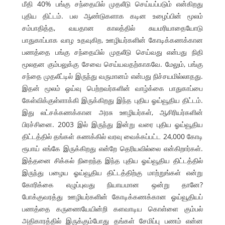
மீதி 40% பங்கு சந்தையில் முதலீடு செய்யப்படும் என்கிறது
புதிய திட்டம். பல ஆண்டுகளாக கடின உழைப்பின் மூலம்
சம்பாதித்த, வயதான காலத்தில் சுயமரியாதையோடு
பாதுகாப்பாக வாழ உதவுகிற, ஊழியர்களின் கோடிக்கணக்கான
பணத்தை பங்கு சந்தையில் முதலீடு செய்வது என்பது நிதி
மூலதன கும்பலுக்கு சேவை செய்யவதற்காகவே. மேலும், பங்கு
சந்தை முதலீட்டில் இருந்து வருமானம் என்பது நிச்சயமில்லாதது.
இதன் மூலம் ஓய்வு பெற்றவர்களின் வாழ்க்கை பாதுகாப்பை
கேள்விக்குள்ளாக்கி இருக்கிறது இந்த புதிய ஓய்வூதிய திட்டம்.
இது லட்சக்கணக்கான அரசு ஊழியர்கள், ஆசிரியர்களின்
பிரச்சினை. 2003 இல் இருந்து இன்று வரை புதிய ஓய்வூதிய
திட்டத்தில் தங்கள் கணக்கில் வரவு வைக்கப்பட்ட 24,000 கோடி
ரூபாய் எங்கே இருக்கிறது என்றே தெரியவில்லை என்கிறார்கள்.
இத்தனை சிக்கல் நிறைந்த இந்த புதிய ஓய்வூதிய திட்டத்தில்
இருந்து பழைய ஓய்வூதிய திட்டத்திற்கு மாற்றுங்கள் என்று
கோரிக்கை எழுப்புவது நியாயமான ஒன்று தானே?
போக்குவரத்து ஊழியர்களின் கோடிக்கணக்கான ஓய்வூதியப்
பணத்தை கருணையேயின்றி களவாடிய கொள்ளை கும்பல்
அதிகாரத்தில் இருக்கும்போது தங்கள் சேமிப்பு பணம் என்ன