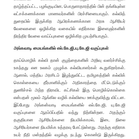
தாழ்த்தப்பட்ட, பழங்குடியின, பொருளாதாரத்தில் பின் தங்கியுள்ள
லட்சக்கணக்கான மாணவர்களின் பிரச்சினையாகும். கல்வித்
துறையில் இருக்கிற ஆயிரக்கணக்கான அரசு ஆசிரியர்
வேலைகளை ஒழிக்கிற வகையில் எதிர்கால இளைஞர்களின்
நிரந்திர வேலை வாய்ப்புகளை ஒழிக்கிற முயற்சியாகும்.
அங்கவாடி மையங்களில் எல்.கே.ஜி,யு.கே.ஜி வகுப்புகள்
தாய்மொழிக் கல்வி தான் குழந்தைகளின் அறிவு வளர்ச்சிக்கு
உகந்தது என உலகம் முழுக்க கல்வியாளர்கள் கூறுகிறார்கள்.
ஆனால், மத்திய அரசிடம் இழந்துவிட்ட, தமிழகத்தின் கல்விக்
கொள்கையை தீர்மானிக்கும் அதிகாரத்தை மீட்டெடுக்கும்
துணிச்சல் அற்ற திராவிட கட்சிகள் இரு மொழிக்கொள்கை
என்பதன் மூலம் ஆங்கில வழிக் கல்வியை ஊக்குவித்து விட்டன.
இப்போது அங்கன்வாடி மையங்களில் எல்.கே.ஜி, யு.கே.ஜி
வகுப்புகளை ஆரம்பிப்பதில் வந்து நிற்கின்றன. அதற்கும்
தகுதியான ஆசிரியர்களை நியமிக்காமல், இடை நிலை
ஆசிரியர்களை நியமிக்க உத்தரவு போட்டுள்ளது. அதற்கு எதிராக
உயர் நீதி மன்றத்தில் வழக்கு நடந்து கொண்டு இருக்கிறது.