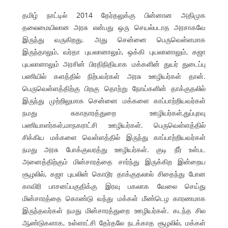
தமிழ் நாட்டில் 2014 தேர்தலுக்கு பின்னான அதிமுக
தலைமையிலான அரசு என்பது ஒரு செயல்படாத அரசாகவே
இருந்து வருகிறது. அது சென்னை பெருவெள்ளமாக
இருந்தாலும், வர்தா புயலானாலும், ஒக்கி புயலானாலும், கஜா
புயலானாலும் அரசின் பிரதிநிதியாக மக்களின் துயர் துடைப்பு
பணியில் களத்தில் நிற்பவர்கள் அரசு ஊழியர்கள் தான்.
பெருவெள்ளத்திற்கு பிறகு தொற்று நோய்களின் தாக்குதலில்
இருந்து முற்றிலுமாக சென்னை மக்களை காப்பாற்றியவர்கள்
நமது சுகாதாரத்துறை ஊழியர்கள்,துப்புரவு
பணியாளர்கள்,மாநகராட்சி ஊழியர்கள். பெருவெள்ளத்தில்
சிக்கிய மக்களை வெள்ளத்தில் இருந்து காப்பாற்றியவர்கள்
நமது அரசு போக்குவரத்து ஊழியர்கள். குடி நீர் உள்பட
அனைத்திற்கும் மின்சாரத்தை சார்ந்து இருக்கிற இன்றைய
சூழலில், கஜா புயலின் கொடூர தாக்குதலால் சிதைந்து போன
காவிரி பாசனப்பகுதிக்கு இரவு பகலாக வேலை செய்து
மின்சாரத்தை கொண்டு வந்து மக்கள் மீண்டெழ காரணமாக
இருந்தவர்கள் நமது மின்சாரத்துறை ஊழியர்கள். கடந்த சில
ஆண்டுகளாக, உள்ளாட்சி தேர்தலே நடக்காத சூழலில், மக்கள்