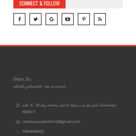
CONNECT & FOLLOW
தொடர்பு
மக்கள் முன்னணி - ஊடக மையம்
என். 6 , 70 அடி சாலை, எஸ்.பி. தோட்டம், தி. நகர், சென்னை -
600017
media.peoplesfront@gmail.com
9384640622