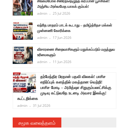
சிங்கம்போல் சிலிர்த்தெழுந்த கரப்பான் பூச்சிகள்!
அஞ்சிய அஸ்வமேத யாகக் கும்பல்!
admin
25 Jul 2026
வந்தே மாதரம் பாடக் கூடாது – தமிழ்த்தேச மக்கள்
முன்னணி கோரிக்கை
admin
17 Jun 2026
விசாரணை சிறைவாசிகளும் மறுக்கப்படும் மருத்துவ
உரிமைகளும்
admin
11 Jun 2026
ளுநர்
தர்மேந்திர பிரதான் பதவி விலகல்! பாசிச
ருண்
எதிர்ப்புக் களத்தில் மகத்தான வெற்றி!
பாசிச மோடி – அமித்ஷா சிறுகும்பலாட்சிக்கு
முடிவு கட்டுவதே உடனடி அவசர இலக்கு!
கூட்டறிக்கை
admin
31 Jul 2026
சமூக வலைத்தளம்