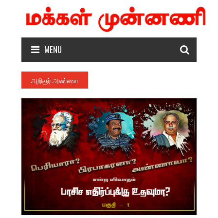
MENU
அறிஞர் அண்ணா