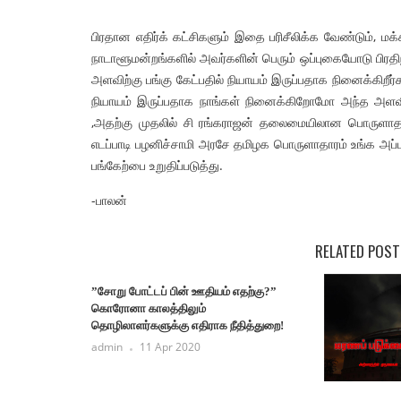
பிரதான எதிர்க் கட்சிகளும் இதை பரிசீலிக்க வேண்டும், ம
நாடாளூமன்றங்களில் அவர்களின் பெரும் ஒப்புகையோடு பிரதிநி
அளவிற்கு பங்கு கேட்பதில் நியாயம் இருப்பதாக நினைக்கிறீ
நியாயம் இருப்பதாக நாங்கள் நினைக்கிறோமோ அந்த அளவி
,அதற்கு முதலில் சி ரங்கராஜன் தலைமையிலான பொருளாதார
எடப்பாடி பழனிச்சாமி அரசே தமிழக பொருளாதாரம் உங்க அப்
பங்கேற்பை உறுதிப்படுத்து.
-பாலன்
RELATED POST
”சோறு போட்டப் பின் ஊதியம் எதற்கு?”
கொரோனா காலத்திலும்
தொழிலாளர்களுக்கு எதிராக நீதித்துறை!
admin
11 Apr 2020