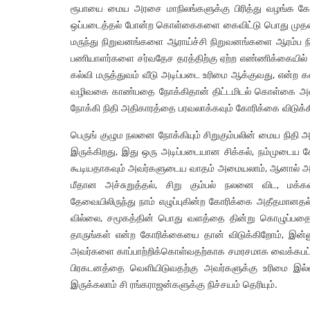
ரூபாயை மைய அரசை மாநிலங்களுக்கு பிரித்து வழங்க கோரு
ஒப்படைத்தல் போன்ற கொள்கைகளை கைவிட்டு பொது முதலீட
மருந்து நிறுவனங்களை ஆராய்ச்சி நிறுவனங்களை ஆரம்ப நிலைய
பணியாளர்களை சர்வதேச தரத்திற்கு ஏற்ற எண்ணிக்கையில்
கல்வி மருத்துவம் வீடு அடிப்படை உரிமை ஆக்குவது, என்ற கண
வழிவகை காண்பதை நோக்கிதான் திட்டமிடல் கொள்கை அமை
நோக்கி நிதி அதிகாரத்தை பரவலாக்கவும் கோரிக்கை விடுக்
பெருங் குழும நலனை நோக்கியும் சிறுகும்பலின் மைய நி
இருக்கிறது, இது ஒரு அடிப்படையான சிக்கல், நம்முடைய
கூடியதாகவும் அவர்களுடைய வாதம் அமையலாம், ஆனால் அவர
மீதான அச்சுறுத்தல், சிறு கும்பல் நலனை விட, மக்க
தேவையிலிருந்து நாம் எழுப்புகின்ற கோரிக்கை அதீதமான
வில்லை, சமூகத்தின் பொது வளத்தை தின்று கொழுப்பதை 
தாருங்கள் என்ற கோரிக்கையை தான் விடுக்கிறோம், இன்
அவர்களை காப்பாற்றிக்கொள்வதற்காக சமரசமாக வைக்கபட்ட
பிரகடனத்தை வெளியிடுவதற்கு அவர்களுக்கு உரிமை இல்ல
இருக்கலாம் சி ரங்கராஜன்களுக்கு நிச்சயம் தெரியும்.