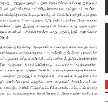
வது, மருத்துவ துறையில் தனியார்மயமாக்கல் காப்பீட்டு துறையிடம்
்டின் மூலம் சர்வதேச தரத்திற்கு இணையான மருத்துவ கட்டமைப்பை
ிலிருந்து உருவாக்குவது, மருத்துவர் செவிலியர் மற்றும் மருத்துவப்
 உருவாக்குவது, அனைவருக்கும் ஆரோக்கிய வாழ்விற்கு அடிப்படையான
்ணோட்டத்தில் இருந்து பொருளாதார மீட்சிக்கும் பொது முதலீட்டிற்கும்
ய வேண்டும், மக்களை நோக்கி பொது முதலீட்டிற்கும் மாநிலங்களை
கிறோம்.
தி அதிகாரத்தை நோக்கியும் அவர்களின் பொருளாதார கொள்கை திசைவழி
 கோரிக்கையை அதீதமானதாகவும் சமூகத்தில் குழப்பத்தை விளைவிக்க
்களுடைய அதீத மையப்படுத்துதல், அதிகாரக் குவிப்பு, இயற்கையின்
ளின் வாழ்க்கை நெருக்கடியிலிருந்து சுகாதாரமான வாழ்க்கையின்
தல்ல, மூலதனத்தை பறித்துக் கொள்வோம் என்ற பிரகடனத்தை வெளியிட
கொஞ்சம் குறைத்துக் கொள்ளுங்கள், மக்களுக்கு கூடுதலாக பங்கு
னும் சொல்லப்போனால் நெருக்கடியான பல காலகட்டங்களில் அவர்களே
 நலவாழ்வு அரசின் சீர்திருத்த கோரிக்கைதான், எனவே அதீதம் என்ற
ை, நம் எடப்பாடிகளுக்கு வேண்டுமானால் அறியாமையில் தெரியாமல்