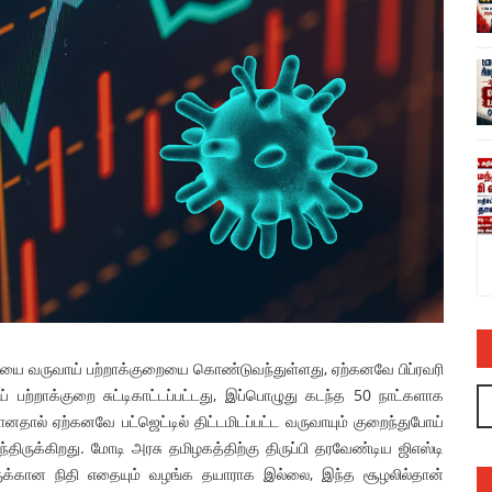
ர் ஆளுநர்
தர்மேந்திர பிரதான் பதவி விலகல்! பாசிச
 – அருண்
எதிர்ப்புக் களத்தில் மகத்தான வெற்றி!
பாசிச மோடி – அமித்ஷா சிறுகும்பலாட்சிக்கு
முடிவு கட்டுவதே உடனடி அவசர இலக்கு!
கூட்டறிக்கை
admin
31 Jul 2026
ியை வருவாய் பற்றாக்குறையை கொண்டுவந்துள்ளது, ஏற்கனவே பிப்ரவரி
ாய் பற்றாக்குறை சுட்டிகாட்டப்பட்டது, இப்பொழுது கடந்த 50 நாட்களாக
ல் ஏற்கனவே பட்ஜெட்டில் திட்டமிடப்பட்ட வருவாயும் குறைந்துபோய்
ுக்கிறது. மோடி அரசு தமிழகத்திற்கு திருப்பி தரவேண்டிய ஜிஎஸ்டி
ுக்கான நிதி எதையும் வழங்க தயாராக இல்லை, இந்த சூழலில்தான்