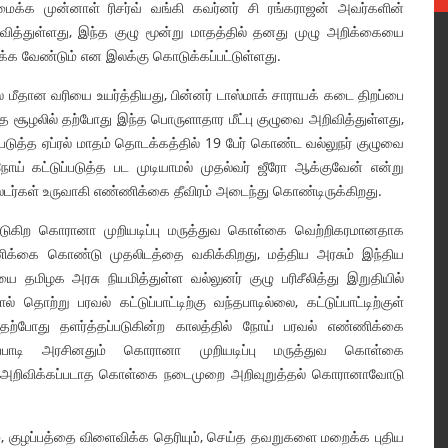
மைக்க முன்னாள் ரிசர்வ் வங்கி கவர்னர் சி ரங்கராஜன் அவர்களின்
த்துள்ளது, இந்த குழு மூன்று மாதத்தில் தனது முழு அறிக்கையை
ிக்க வேண்டும் என இலக்கு கொடுக்கப்பட்டுள்ளது.
் மீதான வரியை உயர்த்தியது, பின்னர் டாஸ்மாக் சாராயக் கடை திறப்பை
வந்த சூழலில் தற்போது இந்த பொருளாதார மீட்பு குழுவை அறிவித்துள்ளது,
த்த ஏப்ரல் மாதம் தொடக்கத்தில் 19 பேர் கொண்ட வல்லுநர் குழுவை
 கட்டுப்படுத்த பட முடியாமல் முதல்வர் ஜீரோ ஆக்குவேன் என்று
்டர்கள் உருவாகி எண்ணிக்கை தீவிரம் அடைந்து கொண்டிருக்கிறது.
ப்படுகிற கொரானா முறியடிப்பு மருத்துவ கொள்கை வெற்றிகரமானதாக
ணிக்கை கொண்டு முதலிடத்தை வகிக்கிறது, மத்திய அரசும் இந்திய
தமிழக அரசு நியமித்துள்ள வல்லுனர் குழு பரிசீலித்து இறுதியில்
தொற்று பரவல் கட்டுப்பாட்டிற்கு வந்தபாடில்லை, கட்டுப்பாட்டிற்குள்
தற்போது தளர்த்தப்படுகின்ற காலத்தில் நோய் பரவல் எண்ணிக்கை
ப்பாடி அரசினதும் கொரானா முறியடிப்பு மருத்துவ கொள்கை
 அறிவிக்கப்படாத கொள்கை நடைமுறை அறிவுறுத்தல் கொரானாவோடு
ம், குழப்பத்தை விளைவிக்க தெரியும், செய்த தவறுகளை மறைக்க புதிய