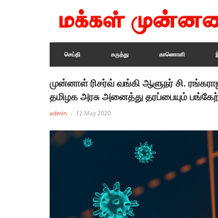
செய்தி
கருத்து
காணொளி
முன்னாள் ரிசர்வ் வங்கி ஆளுநர் சி. ரங்
தமிழக அரசு அனைத்து தரப்பையும் பங்கேற
admin
12 May 2020