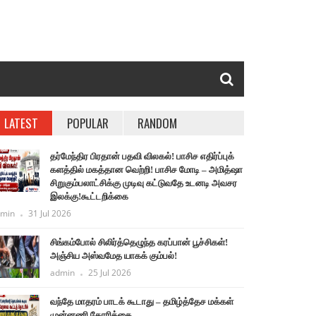
LATEST
POPULAR
RANDOM
தர்மேந்திர பிரதான் பதவி விலகல்! பாசிச எதிர்ப்புக்
களத்தில் மகத்தான வெற்றி! பாசிச மோடி – அமித்ஷா
சிறுகும்பலாட்சிக்கு முடிவு கட்டுவதே உடனடி அவசர
இலக்கு!கூட்டறிக்கை
min
31 Jul 2026
சிங்கம்போல் சிலிர்த்தெழுந்த கரப்பான் பூச்சிகள்!
அஞ்சிய அஸ்வமேத யாகக் கும்பல்!
admin
25 Jul 2026
வந்தே மாதரம் பாடக் கூடாது – தமிழ்த்தேச மக்கள்
முன்னணி கோரிக்கை