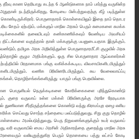
கு தீர்வு காண தெரியாது கடந்த 6 ஆண்டுகளாக நாம் பார்த்து வருகின்ற
தான் நடந்திருக்கிறது, மோடியை பின்பற்றுவதற்கு கீழ் படிந்துள்ள
ள்ளி கொண்டிருக்கிறார். பொருளாதாரக் கொள்கையிலும் இதை நாம் தொடர
ரிய சேதம் ஏற்படும், மக்களும் மாநில அரசும் பெரும் சுமைகளை சுமக்க
டவடிக்கைகளில் தலையிடவும் கண்காணிக்கவும் வேண்டிய அவசியம்
து திட்டங்களை வகுத்தால் தான் மக்களுக்கு பயனுடையதாக இருக்கும்,
ண்டும், தமிழக அரசு அறிவித்துள்ள பொருளாதாரமீட்சி குழுவில் அரசு
ுந்தொழில் குழும அதிபர்களும், ஒரு சில பொருளாதார ஆய்வாளர்கள்
பத்தியில் பிரதானமாக பங்கு வகிக்கக்கூடிய, விவசாயிகளிடமிருந்தும்
களிடமிருந்தும், வணிக பிரிவினரிடமிருந்தும், சுய வேலைவாய்ப்பு
்கங்கள், தொழிற்சங்கங்களிருந்து யாரும் பங்கு பெறவில்லை.
ையான பொருளியல் நெருக்கடிகளை கோரிக்கைகளை புரிந்துகொண்டு
ம், குறை வருவாய் உள்ள மக்கள் பிரிவினருக்கு அரசே நேரடியாக
ல் துணிவான சீர்திருத்தங்களை கொண்டு வந்து கிராமப்புற ஏழை எளிய
கரிக்க செய்வது சொந்த சந்தையை பலப்படுத்துவது, சிறு குறு தொழில்
கொள்கையை அமல்படுத்துவது, பெரு நிறுவனங்களுக்கும் உயர் வருவாய்
ப்பது, வரி வருவாயில் மைய அரசின் அதிகாரத்தை குறைத்து மாநில அரசு
அனைவரும் வலியுறுத்துகிற பெரும் தொகையை பத்து லட்சம் கோடி