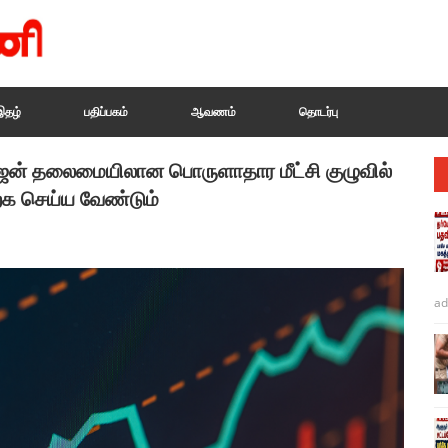
இதழ்
பதிப்பகம்
ஆவணம்
தொடர்பு
கராஜன் தலைமையிலான பொருளாதார மீட்சி குழுவில்
்க செய்ய வேண்டும்
ad