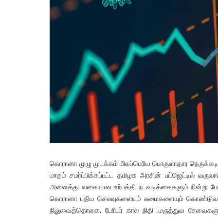
திர்ப்பு! செயலில் பாயாசம்
சனாதனத்திற்கு எதிரான வள்ளலா
ரவியின் பொய்யும் புனைசுருட்டும்
நெடுஞ்செழியன்
2026
admin
03 Jul 2023
கொரானா முழு முடக்கம் மிகப்பெரிய பொருளாதார நெருக்கட
மாதம் சமர்ப்பிக்கப்பட்ட தமிழக அரசின் பட்ஜெட்டில் வருவ
அனைத்து வகையான உற்பத்தி நடவடிக்கைகளும் நின்று போனதா
கொரானா புதிய செலவுகளையும் சுமைகளையும் கொண்டுவந்திர
நிலுவைத்தொகை, பேரிடர் கால நிதி ,மருத்துவ சேவைகள