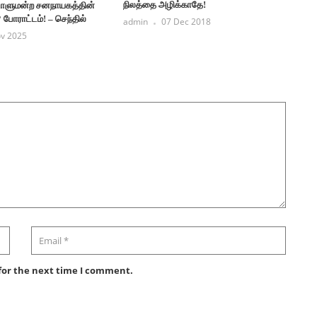
நிலத்தை அழிக்காதே!
டாளுமன்ற சனநாயகத்தின்
போராட்டம்! – செந்தில்
admin
07 Dec 2018
v 2025
for the next time I comment.