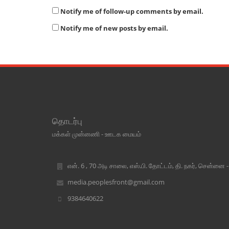
Notify me of follow-up comments by email.
Notify me of new posts by email.
தொடர்பு
மக்கள் முன்னணி - ஊடக மையம்
என். 6 , 70 அடி சாலை, எஸ்.பி. தோட்டம், தி. நகர், சென்னை 
media.peoplesfront@gmail.com
9384640622