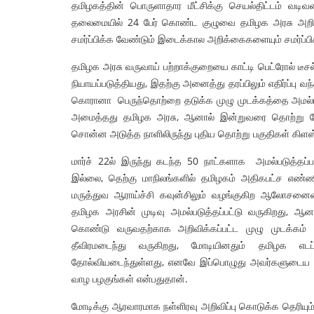
தமிழகத்தின் பொருளாதார மீட்சிக்கு செயல்திட்டம் வடிவ
தலைமையில் 24 பேர் கொண்ட குழுவை தமிழக அரசு அறிவி
சமர்ப்பிக்க வேண்டும் இடைக்கால அறிக்கைகளையும் சமர்ப்ப
தமிழக அரசு வருவாய் பற்றாக்குறையை காட்டி பெட்ரோல் டீசல
நியாயப்படுத்தியது, இதற்கு அனைத்து தரப்பிலும் எதிர்ப்பு 
கொரானா பெருந்தொற்றை தடுக்க முழு முடக்கத்தை அமல்படு
அமைத்தது தமிழக அரசு, ஆனால் இன்றுவரை தொற்று நோய்
சொன்ன அடுத்த நாளிலிருந்து புதிய தொற்று பகுதிகள் கிளஸ
மார்ச் 22ல் இருந்து கடந்த 50 நாட்களாக அமல்படுத்த
இல்லை, தெற்கு மாநிலங்களில் தமிழகம் அதிகபட்ச எண்
மருத்துவ ஆராய்ச்சி கவுன்சிலும் வழங்குகிற ஆலோசனையை 
தமிழக அரசின் முடிவு அமல்படுத்தப்பட்டு வருகிறது, ஆனால் 
கொண்டு வருவதற்காக அறிவிக்கப்பட்ட முழு முடக்கம் 
தீவிரமடைந்து வருகிறது, மோடியினதும் தமிழக எட
தோல்வியடைந்துள்ளது, எனவே இப்பொழுது அவர்களுடைய
வாழ பழகுங்கள் என்பதுதான்.
மோடிக்கு ஆரவாரமாக நள்ளிரவு அறிவிப்பு கொடுக்க தெரியு