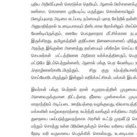
புதிய அறிவிப்புகள் கொடுக்க தெரியும், ஆனால் பிரச்சனைக்
உண்மை. கொரானா முறியடிப்பு மருத்துவ கொள்கையிலும் அது
பிழைப்புவாத அடிமை எடப்பாடி நம்மையும் புதை சேற்றில் த
அனுமதித்தால் உடனடியாகவும் நீண்டகால நோக்கிலும் மிகப்பெ
வேண்டியிருக்கும், எனவே பொருளாதார மீட்சிக்கான ந
இருக்கிறது, தமிழகத்தின் குறிப்பான நிலைமைகளைப் புரிந்
அதற்கு இங்குள்ள அனைத்து தரப்பையும் பங்கேற்க செய்ய வே
செயலர்கள் மட்டத்திலான அதிகார வர்க்கத்தினரும், பெர
மட்டுமே இடம்பெற்றுள்ளனர், ஆனால் பங்கு பெற வேண்டிய உற்
,தொழிலாளர்களிடமிருந்தும், சிறு குறு உற்பத்தியாளர்
செய்வோரிடமிருந்தும் இன்னும் எதிர்க்கட்சிகள், மக்கள் இயக
இவர்கள் பங்கு பெற்றால் தான் சமுதாயத்தின் முழும
அனைவருக்குமான திட்டத்தை தீர்வை முன்வைக்க முடியு
மாதாந்திரம் அடிப்படை ஊதியத்தை வழங்குவது, விவசாயத்தி
மக்களின் வாழ்வாதாரத்தை உயர்த்தி வாங்கும் சக்தியை அதி
துறையை பலப்படுத்துவதற்காக அரசின் கூட்டு முதலீட்டு 
மற்றும் சொத்து உள்ள பிரிவினருக்கும் செல்வ வரியை விதி
நேரடி வரி வருவாயை பெருக்கிக் கொள்வது, உடனடியாக 