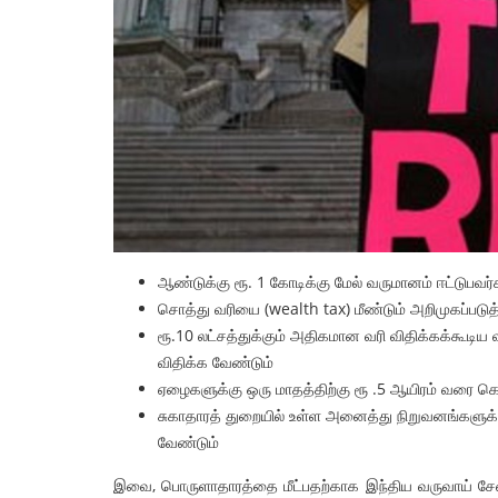
ட்டப்பேரவை தேர்தல்
சொல்லில் பாசிச எதிர்ப்பு! செயலி
றிப்பு
! – செந்தில்
2026
admin
13 May 2026
ஆண்டுக்கு ரூ. 1 கோடிக்கு மேல் வருமானம் ஈட்டுபவ
சொத்து வரியை (wealth tax) மீண்டும் அறிமுகப்படு
ரூ.10 லட்சத்துக்கும் அதிகமான வரி விதிக்கக்கூடி
விதிக்க வேண்டும்
ஏழைகளுக்கு ஒரு மாதத்திற்கு ரூ .5 ஆயிரம் வரை க
சுகாதாரத் துறையில் உள்ள அனைத்து நிறுவனங்களுக்க
வேண்டும்
இவை, பொருளாதாரத்தை மீட்பதற்காக இந்திய வருவாய் சேவை