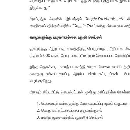
வரிவிதிப்பு வருமான வரிச் சட்டத்தின் ஒரு பகுதியாக இல்ல
இருக்காது.”
(
நாட்டிற்கு வெளியே இயங்கும்
Google,Facebook ,etc
ப
சமநிலைப்படுத்தல் வரியே
“Goggle Tax”
என்று பிரபலமாக அறி
ஏழைகளுக்கு வருமானத்தை உறுதி செய்தல்
குறைந்தது ஆறு மாத காலத்திற்கு பொருளாதார ரீதியாக மிகவு
முதல் 5,000 வரை நேரடி பண பரிமாற்றம் செய்யப்பட வேண்டும
இந்த நெருக்கடி மகாத்மா காந்தி ஊரக வேலை வாய்ப்புத்திட
சுகாதார உள்கட்டமைப்பு, ஆரம்ப பள்ளி கட்டிடங்கள் ப
வழங்குகிறது.
மிகவும் திட்டமிட்டு செயல்பட்டால், மூன்று மதிப்புமிக்க ந
வேலையற்றவர்களுக்கு வேலைவாய்ப்பு மூலம் வருமா
பொது உள்கட்டமைப்பை உருவாக்குதல்
மனித மூலதனத்தில் முதலீடு செய்தல்