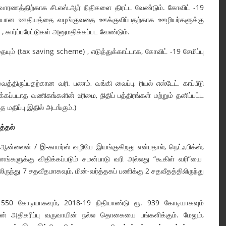
வாரணத்திற்காக சி.எஸ்.ஆர் நிதிகளை திரட்ட வேண்டும். கோவிட் -19
்சியான ஊதியத்தை வழங்குவதை ஊக்குவிப்பதற்காக ஊழியர்களுக்கு
, கார்ப்பரேட்டுகள் அனுமதிக்கப்பட வேண்டும்.
தையும் (tax saving scheme) , எடுத்துக்காட்டாக, கோவிட் -19 சேமிப்பு
ிருப்பதற்கான வரி. பணம், வங்கி வைப்பு, ரியல் எஸ்டேட், காப்பீடு
கப்படாத வணிகங்களின் உரிமை, நிதிப் பத்திரங்கள் மற்றும் தனிப்பட்ட
மதிப்பு இதில் அடங்கும்.)
த்தல்
ஆன்லைன் / இ-காமர்ஸ் வழியே இயங்குகிறது என்பதால், நெட்ஃபிக்ஸ்,
்களுக்கு விதிக்கப்படும் சமன்பாடு வரி அல்லது “கூகிள் வரி”யை
ுந்து 7 சதவீதமாகவும், மின்-வர்த்தகப் பணிக்கு 2 சதவீதத்திலிருந்து
. 550 கோடியாகவும், 2018-19 நிதியாண்டு ரூ. 939 கோடியாகவும்
ின் அதிகரிப்பு வருவாயின் நல்ல தொகையை பங்களிக்கும். மேலும்,