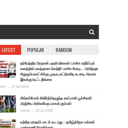
LATEST
POPULAR
RANDOM
தர்மேந்திர பிரதான் பதவி விலகல்! பாசிச எதிர்ப்புக்
களத்தில் மகத்தான வெற்றி! பாசிச மோடி – அமித்ஷா
சிறுகும்பலாட்சிக்கு முடிவு கட்டுவதே உடனடி அவசர
இலக்கு!கூட்டறிக்கை
min
31 Jul 2026
சிங்கம்போல் சிலிர்த்தெழுந்த கரப்பான் பூச்சிகள்!
அஞ்சிய அஸ்வமேத யாகக் கும்பல்!
admin
25 Jul 2026
வந்தே மாதரம் பாடக் கூடாது – தமிழ்த்தேச மக்கள்
முன்னணி கோரிக்கை