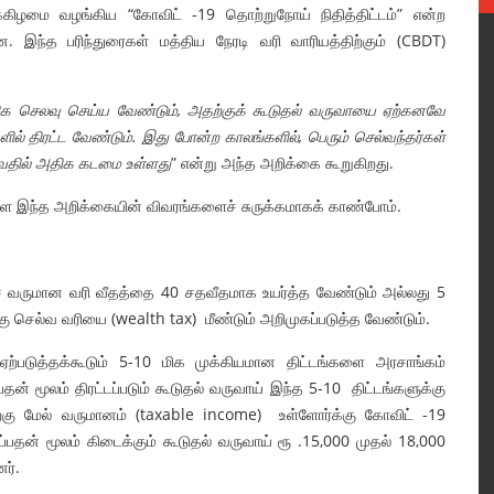
னிக்கிழமை வழங்கிய “கோவிட் -19 தொற்றுநோய் நிதித்திட்டம்” என்ற
 இந்த பரிந்துரைகள் மத்திய நேரடி வரி வாரியத்திற்கும் (CBDT)
ிக செலவு செய்ய வேண்டும்
,
அதற்குக் கூடுதல் வருவாயை ஏற்கனவே
களில் திரட்ட வேண்டும். இது போன்ற காலங்களில்
,
பெரும் செல்வந்தர்கள்
்வதில் அதிக கடமை உள்ளது
” என்று அந்த அறிக்கை கூறுகிறது.
்ள இந்த அறிக்கையின் விவரங்களைச் சுருக்கமாகக் காண்போம்.
்ச வருமான வரி வீதத்தை 40 சதவீதமாக உயர்த்த வேண்டும் அல்லது 5
ு செல்வ வரியை (wealth tax) மீண்டும் அறிமுகப்படுத்த வேண்டும்.
 ஏற்படுத்தக்கூடும் 5-10 மிக முக்கியமான திட்டங்களை அரசாங்கம்
் மூலம் திரட்டப்படும் கூடுதல் வருவாய் இந்த 5-10 திட்டங்களுக்கு
ிற்கு மேல் வருமானம் (taxable income) உள்ளோர்க்கு கோவிட் -19
்பதன் மூலம் கிடைக்கும் கூடுதல் வருவாய் ரூ .15,000 முதல் 18,000
ர்.