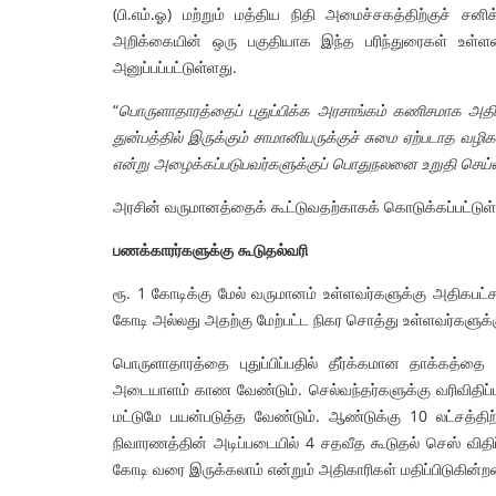
(பி.எம்.ஓ) மற்றும் மத்திய நிதி அமைச்சகத்திற்குச் ச
அறிக்கையின் ஒரு பகுதியாக இந்த பரிந்துரைகள் உள்ளன.
அனுப்பப்பட்டுள்ளது.
“
பொருளாதாரத்தைப் புதுப்பிக்க அரசாங்கம் கணிசமாக அத
துன்பத்தில் இருக்கும் சாமானியருக்குச் சுமை ஏற்படாத வழி
என்று அழைக்கப்படுபவர்களுக்குப் பொதுநலனை உறுதி செய
அரசின் வருமானத்தைக் கூட்டுவதற்காகக் கொடுக்கப்பட்டுள
பணக்காரர்களுக்கு கூடுதல்வரி
ரூ. 1 கோடிக்கு மேல் வருமானம் உள்ளவர்களுக்கு அதிகபட
கோடி அல்லது அதற்கு மேற்பட்ட நிகர சொத்து உள்ளவர்களுக்க
பொருளாதாரத்தை புதுப்பிப்பதில் தீர்க்கமான தாக்கத்தை
அடையாளம் காண வேண்டும். செல்வந்தர்களுக்கு வரிவிதிப்பதன
மட்டுமே பயன்படுத்த வேண்டும். ஆண்டுக்கு 10 லட்சத்த
நிவாரணத்தின் அடிப்படையில் 4 சதவீத கூடுதல் செஸ் விதிப
கோடி வரை இருக்கலாம் என்றும் அதிகாரிகள் மதிப்பிடுகின்றன