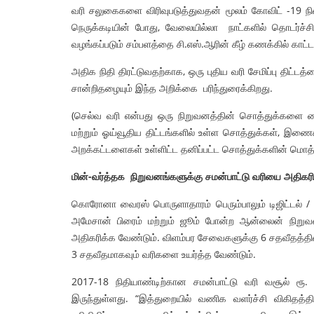
வரி சலுகைகளை விரிவுபடுத்துவதன் மூலம் கோவிட் -19 நி
நெருக்கடியின் போது, வேலையில்லா நாட்களில் தொடர்ச
வழங்கப்படும் சம்பளத்தை சி.எஸ்.ஆரின் கீழ் கணக்கில் காட்ட 
அதிக நிதி திரட்டுவதற்காக, ஒரு புதிய வரி சேமிப்பு திட்டத்
சான்றிதழையும் இந்த அறிக்கை பரிந்துரைக்கிறது.
(செல்வ வரி என்பது ஒரு நிறுவனத்தின் சொத்துக்களை வைத்த
மற்றும் ஓய்வூதிய திட்டங்களில் உள்ள சொத்துக்கள், இணைக்
அறக்கட்டளைகள் உள்ளிட்ட தனிப்பட்ட சொத்துக்களின் மொத்த 
மின்-வர்த்தக
நிறுவனங்களுக்கு சமன்பாட்டு வரியை அதிகரி
கொரோனா வைரஸ் பொருளாதாரம் பெரும்பாலும் டிஜிட்டல் / 
அமேசான் பிரைம் மற்றும் ஜூம் போன்ற ஆன்லைன் நிறுவனங
அதிகரிக்க வேண்டும். விளம்பர சேவைகளுக்கு 6 சதவீதத்திலிர
3 சதவீதமாகவும் வரிகளை உயர்த்த வேண்டும்.
2017-18 நிதியாண்டிற்கான சமன்பாட்டு வரி வசூல் ரூ
இருந்துள்ளது. “இத்துறையில் வணிக வளர்ச்சி விகிதத்த