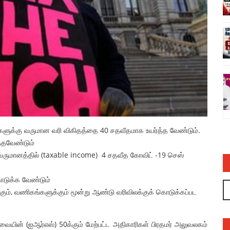
ல் பாயாசம்
சனாதனத்திற்கு எதிரான வள்ளலார் ஆளுநர்
ரவியின் பொய்யும் புனைசுருட்டும் – அருண்
நெடுஞ்செழியன்
admin
03 Jul 2023
ர்களுக்கு வருமான வரி விகிதத்தை 40 சதவீதமாக உயர்த்த வேண்டும்.
த்தவேண்டும்
ய வருமானத்தில் (taxable income) 4 சதவீத கோவிட் -19 செஸ்
ொடுக்க வேண்டும்
ும், வணிகங்களுக்கும் மூன்று ஆண்டு வரிவிலக்குக் கொடுக்கப்பட
யின் (ஐஆர்எஸ்) 50க்கும் மேற்பட்ட அதிகாரிகள் பிரதமர் அலுவலகம்