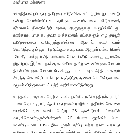
அன்பான மக்களே!
உச்சநீதிமன்றம் ஏழு தமிழரை விடுவிக்க சட்டத்தில் இடமுண்டு
என்று சொல்லிவிட்டது. தமிழக அமைச்சரவை விடுதலைத்
தீர்மானம் நிறைவேற்றி அதை ஆளுநருக்கு அனுப்பிவிட்டது.
காங்கிரசு, பா.ச.க. தவிர அத்தனைக் கட்சிகளும் ஏழு தமிழர்
விடுதலையை வலியுறுத்துகின்றன. ஆனால், சாமி வரம்
கொடுத்தாலும் பூசாரி தடுக்கும் கதையாக ஆளுநர் பன்வாரிலால்
புரோகித் என்னும் ஆர்.எஸ்.எஸ். பேர்வழி விடுதலைக்கு குறுக்கே
நிற்கிறார். இரட்டை நாக்கு காங்கிரசு தமிழ்மண்ணில் ஒரு பேச்சும்
தில்லியில் ஒரு பேச்சும் பேசுகிறது, பா.ச.க.வும் அ.தி.மு.க.வும்
சேர்ந்து கொண்டு பயங்கரவாதத்திற்கு துணை போகின்றன என
எழுவர் விடுதலையைப் பற்றி அறிக்கைவிடுகிறது.
சாந்தன், முருகன், பேரறிவாளன், நளினி, ரவிச்சந்திரன், ராபர்ட்
பயஸ், ஜெயக்குமார் ஆகிய எழுவரும் ராஜீவ் காந்தியின் கொலை
வழக்கில் தண்டனைப் பெற்று 28 ஆண்டுகள் சிறையில்
வாடிக்கொண்டிருக்கின்றனர். 26 பேரை தூக்கில் போட
வேண்டுமென 1996 இல் முதல் தீர்ப்பு வந்த நாள் தொட்டு
தமிழகம் போராடிக் கொண்டிருக்கிறது. கீழ் நீதிமன்றம் 26