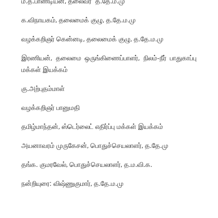
மீ.த.பாண்டியன், தலைவர் த.தே.ம.மு
க.விநாயகம், தலைமைக் குழு, த.தே.ம.மு
வழக்கறிஞர் கென்னடி, தலைமைக் குழு, த.தே.ம.மு
இரணியன், தலைமை ஒருங்கிணைப்பாளர், நிலம்-நீர் பாதுகாப்பு
மக்கள் இயக்கம்
கு.அற்புதம்மாள்
வழக்கறிஞர் பானுமதி
தமிழ்மாந்தன், ஸ்டெர்லைட் எதிர்ப்பு மக்கள் இயக்கம்
அயனாவரம் முருகேசன், பொதுச்செயலாளர், த.தே.மு
தங்க. குமரவேல், பொதுச்செயலாளர், த.ம.வி.க.
நன்றியுரை: விஷ்ணுகுமார், த.தே.ம.மு