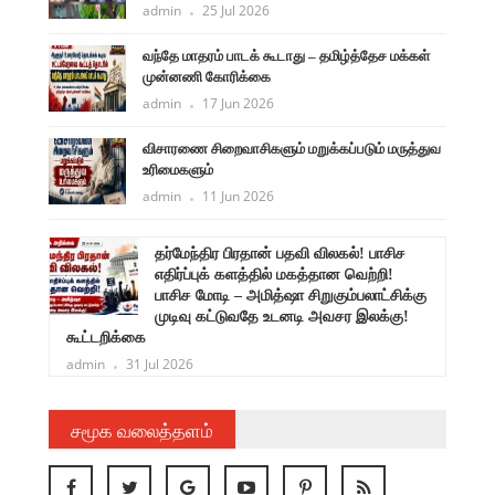
admin
25 Jul 2026
வந்தே மாதரம் பாடக் கூடாது – தமிழ்த்தேச மக்கள்
முன்னணி கோரிக்கை
admin
17 Jun 2026
விசாரணை சிறைவாசிகளும் மறுக்கப்படும் மருத்துவ
உரிமைகளும்
admin
11 Jun 2026
ளுநர்
தர்மேந்திர பிரதான் பதவி விலகல்! பாசிச
ருண்
எதிர்ப்புக் களத்தில் மகத்தான வெற்றி!
பாசிச மோடி – அமித்ஷா சிறுகும்பலாட்சிக்கு
முடிவு கட்டுவதே உடனடி அவசர இலக்கு!
கூட்டறிக்கை
admin
31 Jul 2026
சமூக வலைத்தளம்