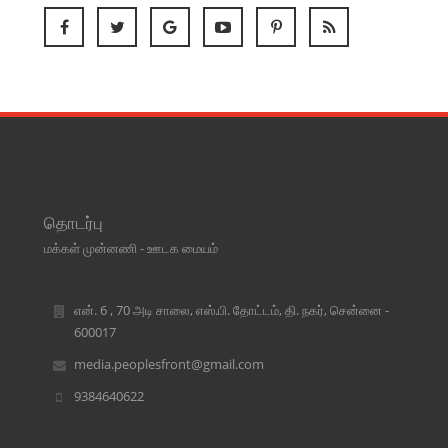
தொடர்பு
மக்கள் முன்னணி - ஊடக மையம்
என். 6 , 70 அடி சாலை, எஸ்.பி. தோட்டம், தி. நகர், சென்னை -
600017
media.peoplesfront@gmail.com
9384640622