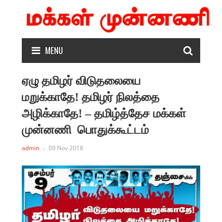
MENU
ஏழு தமிழர் விடுதலையை
மறுக்காதே! தமிழர் நிலத்தை
அழிக்காதே! – தமிழ்த்தேச மக்கள்
முன்னணி பொதுக்கூட்டம்
admin
09 Nov 2018