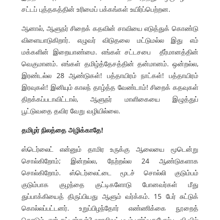
சட்டப் புத்தகத்தின் உரிமைப் பக்கங்கள் உயிர்ப்பெற்றன.
ஆனால், ஆளுநர் சிறைக் கதவின் சாவியை எடுத்துக் கொண்டு
விளையாடுகிறார். எழுவர் விடுதலை மட்டுமல்ல இது எம்
மக்களின் இறையாண்மை. எங்கள் சட்டசபை தீர்மானத்தின்
வெகுமானம். எங்கள் தமிழ்த்தேசத்தின் தன்மானம். ஒன்றல்ல,
இரண்டல்ல 28 ஆண்டுகள்! பத்தாயிரம் நாட்கள்! பத்தாயிரம்
இரவுகள்! இனியும் காலந் தாழ்த்த வேண்டாம்! சிறைக் கதவுகள்
திறக்கப்படாவிட்டால், ஆளுநர் மாளிகையை இழுத்துப்
பூட்டுவதை தவிர வேறு வழியில்லை.
தமிழர் நிலத்தை அழிக்காதே!
ஸ்டெர்லைட் என்னும் தாமிர உருக்கு ஆலையை மூடென்று
சொல்கிறோம்; இன்றல்ல, நேற்றல்ல 24 ஆண்டுகளாக
சொல்கிறோம். ஸ்டெர்லைட்டை மூடச் சொல்லி குடும்பம்
குடும்பாக குழந்தை குட்டிகளோடு போனவர்கள் மீது
துப்பாக்கியைத் திருப்பியது ஆளும் வர்க்கம். 15 பேர் சுட்டுக்
கொல்லப்பட்டனர். உறுப்பிழந்தோர் எண்ணிக்கை நூறைத்
தொடும். ஏன் சுட்டார்கள்? ஹாலிவுட் படம் பார்ப்பதுபோல் டி.வி.யில்