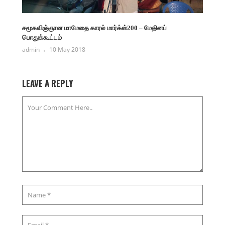
சமூகவிஞ்ஞான மாமேதை காரல் மார்க்ஸ்200 – மேதினப்
பொதுக்கூட்டம்
admin
10 May 2018
LEAVE A REPLY