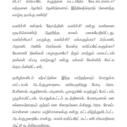
வீடா? கார்ப்பரேட் கழுகுகள் வட்டமிடும் வேட்டைக்காடா?
எத்தனை ஆயிரம் ஆண்டுகளாய் இந்நிலத்தொடு பிணைந்த
வாழ்வு நமக்கு உண்டு!
வளர்ச்சி என்றால் ’தேசத்தின் வளர்ச்சி’ என்று கண்ணை
மூடிக்கொண்டு ஆதரித்த காலம் மலையேறிவிட்டது.
வளர்ச்சியா? யாருக்கு வளர்ச்சி? மக்களுக்கா? அம்பானி,
அதானி, அனில் அகர்வால் போன்ற கார்ப்பரேட்களுக்கா?
வேளாண் நிலங்கள் பாழாகுமாமே? நீரும் காற்றும் மாசுபட்டால்
நாங்கள் எப்படி வாழ்வது? என்று மக்கள் கேள்விக் கேட்க
தொடங்கிவிட்டனர்.
தமிழர்களிடம் ஏற்பட்டுள்ள இந்த மாற்றத்தைப் பொறுக்க
மாட்டாமல் அடக்குமுறையை ஏவிவருகிறது மோடி அரசு.
பேசினால், எழுதினால், பாடினால், முகநூலில் கருத்துப் போட்டால்,
முழக்கமிட்டால், பொதுக்கூட்டம் நடத்தினால், போராடினால் என
எல்லாவற்றையும் குற்றம் என சிறையிலடைக்கிறது அரசு. சேலம்-
சென்னை பசுமை வழிச்சாலைக்கு என்று கட்டவிழ்த்துவிடப்பட்ட
அடக்குமுறையே சான்று. காவி-கார்ப்பரேட் கூட்டணி சர்வாதிகார
ஆட்சி நடத்திவருகிறது.