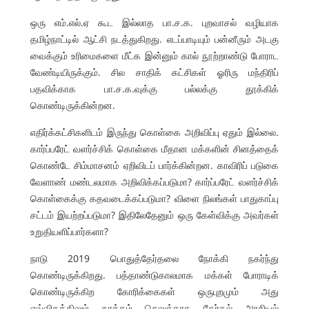
ஒரு எம்.எல்.ஏ கூட இல்லாத பா.ச.க. புறவாசல் வழியாக
தமிழ்நாட்டில் ஆட்சி நடத்துகிறது. எடப்பாடியும் பன்னீரும் அடகு
வைக்கும் உரிமைகளை மீட்க இன்னும் கால் நூற்றாண்டு போராட
வேண்டியிருக்கும். சில சாதிக் கட்சிகள் ஓரிரு மந்திரிப்
பதவிக்காக பா.ச.க.வுக்கு பல்லக்கு தூக்கிக்
கொண்டிருக்கின்றன.
எதிர்க்கட்சிகளிடம் இருந்து கொள்கை அறிவிப்பு ஏதும் இல்லை.
கார்ப்பரேட் வளர்ச்சிக் கொள்கை மீதான மக்களின் சினத்தைக்
கொண்டே சிம்மாசனம் ஏறிவிடப் பார்க்கின்றன. காவிரிப் படுகை
வேளாண் மண்டலமாக அறிவிக்கப்படுமா? கார்ப்பரேட் வளர்ச்சிக்
கொள்கைக்கு கதவடைக்கப்படுமா? விளை நிலங்கள் பாதுகாப்பு
சட்டம் இயற்றப்படுமா? இதிலேதேனும் ஒரு கேள்விக்கு அவர்கள்
உறுதியளிப்பார்களா?
நாடு 2019 பொதுத்தேர்தலை நோக்கி நகர்ந்து
கொண்டிருக்கிறது. பத்தாண்டுகாலமாக மக்கள் போராடிக்
கொண்டிருக்கிற கோரிக்கைகள் ஒருபுறமும் அது
எவ்விதத்திலும் தாக்கம் செலுத்தாத தேர்தல் அரசியல்