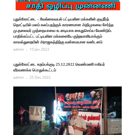
புதுக்கோட்டை – வேங்கைவயல் பட்டியலின மக்களின் குடிநீர்த்
தொட்டியில் மலம் கலப்பதற்குக் காரணமான அதிமுகவை சேர்ந்த
மு.தலைவர் முத்தையாவை உடனடியாக கைதுசெய்ய வேண்டும்.
பாதிக்கப்பட்ட பட்டியலின மக்களையே குற்றவாளியாக்கும்
காவல்துறையின் அராஜகத்திற்கு வன்மையான கண்டனம்
admin
15 Jan 2023
புதுக்கோட்டை கறம்பக்குடி 25.12.2022 வெண்மணி ஈகியர்
வீரவணக்க பொதுக்கூட்டம்
admin
25 Dec 2022