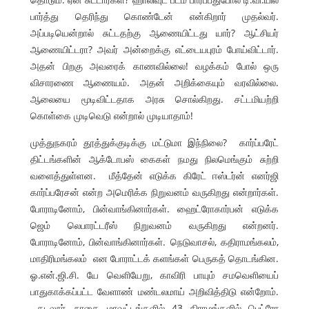
பார்த்து தெரிந்து கொண்டேன் என்கிறார் முதல்வர்.
அப்படியென்றால் சுட்டதற்கு ஆணையிட்டது யார்? ஆட்சியர்
ஆணையிட்டரா? அவர் அன்றைக்கு எட்டையபுரம் போய்விட்டார்.
அதன் பிறகு அவரைக் காணவில்லை! வழக்கம் போல் ஒரு
விசாரணை ஆணையம். அதன் அறிக்கையும் வரவில்லை.
ஆலையை மூடிவிட்டதாக அரசு சொல்கிறது. சட்டமியற்றி
கொள்கை முடிவெடு என்றால் முடியாதாம்!
முத்துநகரம் தூத்துக்குடிக்கு மட்டுமா இந்நிலை? கார்ப்பரேட்
திட்டங்களின் ஆக்டோபஸ் கைகள் நமது நிலமெங்கும் சுற்றி
வளைத்துள்ளன. மீத்தேன் எடுக்க கிரேட் ஈஸ்டர்ன் எனர்ஜி
கார்ப்பரேசன் என்ற அமெரிக்க நிறுவனம் வருகிறது என்றார்கள்.
போராடினோம், பின்வாங்கினார்கள். ஹைட்ரோகார்பன் எடுக்க
ஜெம் லெபாரட்டரீஸ் நிறுவனம் வருகிறது என்றனர்.
போராடினோம், பின்வாங்கினார்கள். நெடுவாசல், கதிராமங்கலம்,
மாதிரிமங்கலம் என போராட்டக் களங்கள் பெருகத் தொடங்கின.
ஓ.என்.ஜி.சி. யே வெளியேறு, காவிரி பாயும் சமவெளியைப்
பாதுகாக்கப்பட்ட வேளாண் மண்டலமாய் அறிவித்திடு என்றோம்.
கடலூர், நாகை மாவட்டங்களில் 43 கிராமங்களில் பெட்ரோ