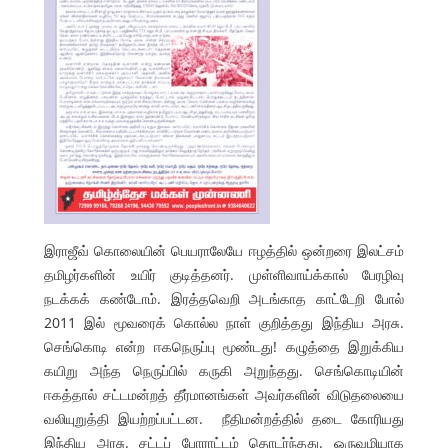
இராஜீவ் கொலையின் பெயராலேயே ஈழத்தில் ஒன்றரை இலட்சம்
தமிழர்களின் உயிர் குடித்தனர். முள்ளிவாய்க்கால் பேரழிவு
நடக்கக் கண்டோம். இரத்தவெறி அடங்காத காட்டேறி போல்
2011 இல் மூவரைக் கொல்ல நாள் குறித்தது இந்திய அரசு.
செங்கொடி என்ற ஈகநெருப்பு மூண்டது! கழுத்தை இறுக்கிய
கயிறு அந்த நெருப்பில் கருகி அறுந்தது. செங்கொடியின்
ஈகத்தால் சட்டமன்றத் தீர்மானங்கள் அவர்களின் விடுதலையை
வலியுறுத்தி இயற்றப்பட்டன. நீதிமன்றத்தில் தடை கோரியது
இந்திய அரசு. சட்டப் போராட்டம் தொடர்ந்தது. ஒருவழியாக