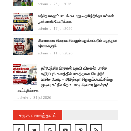
admin
25 Jul 2026
வந்தே மாதரம் பாடக் கூடாது – தமிழ்த்தேச மக்கள்
முன்னணி கோரிக்கை
admin
17 Jun 2026
விசாரணை சிறைவாசிகளும் மறுக்கப்படும் மருத்துவ
உரிமைகளும்
admin
11 Jun 2026
ளுநர்
தர்மேந்திர பிரதான் பதவி விலகல்! பாசிச
ருண்
எதிர்ப்புக் களத்தில் மகத்தான வெற்றி!
பாசிச மோடி – அமித்ஷா சிறுகும்பலாட்சிக்கு
முடிவு கட்டுவதே உடனடி அவசர இலக்கு!
கூட்டறிக்கை
admin
31 Jul 2026
சமூக வலைத்தளம்