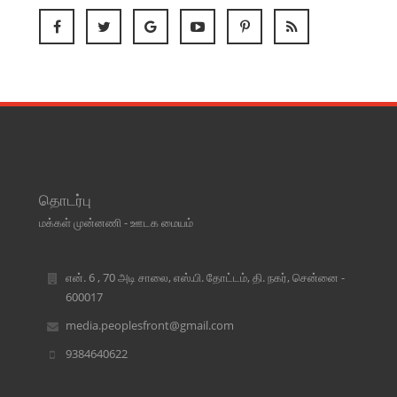
தொடர்பு
மக்கள் முன்னணி - ஊடக மையம்
என். 6 , 70 அடி சாலை, எஸ்.பி. தோட்டம், தி. நகர், சென்னை -
600017
media.peoplesfront@gmail.com
9384640622