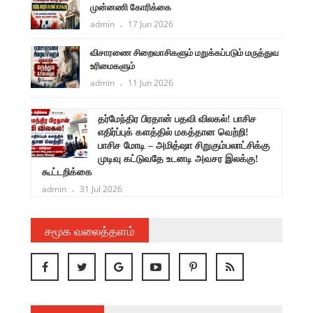
முன்னணி கோரிக்கை
admin
17 Jun 2026
விசாரணை சிறைவாசிகளும் மறுக்கப்படும் மருத்துவ
உரிமைகளும்
admin
11 Jun 2026
ளுநர்
தர்மேந்திர பிரதான் பதவி விலகல்! பாசிச
ருண்
எதிர்ப்புக் களத்தில் மகத்தான வெற்றி!
பாசிச மோடி – அமித்ஷா சிறுகும்பலாட்சிக்கு
முடிவு கட்டுவதே உடனடி அவசர இலக்கு!
கூட்டறிக்கை
admin
31 Jul 2026
சமூக வலைத்தளம்