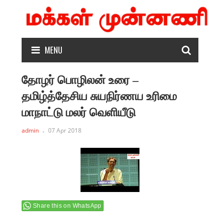
MENU
தோழர் பொழிலன் உரை –
தமிழ்த்தேசிய சுயநிர்ணய உரிமை
மாநாட்டு மலர் வெளியீடு
admin
07 Apr 2018
Share this on WhatsApp