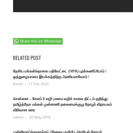
Share this on WhatsApp
RELATED POST
தேசிய மக்கள்தொகை பதிவேட்டை (NPR) புறக்கணிப்போம் !
ஒத்துழையாமை இயக்கத்திற்கு அணியமாவோம் !
Karthi
11 Feb 2020
சென்னை – சேலம் 8 வழி பசுமை வழிச் சாலை திட்டம் குறித்து
தமிழ்த்தேச மக்கள் முன்னணி தலைமைக்குழு தோழர் விநாயகம்
விரிவான உரை
admin
20 May 2018
முள்ளிவாய்க்காலுக்குப் பிந்தைய தமிழீழ அரசியல்-தோழர்