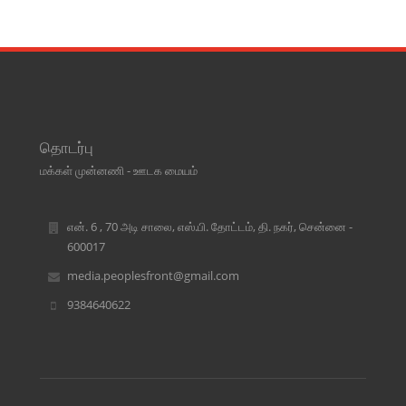
தொடர்பு
மக்கள் முன்னணி - ஊடக மையம்
என். 6 , 70 அடி சாலை, எஸ்.பி. தோட்டம், தி. நகர், சென்னை -
600017
media.peoplesfront@gmail.com
9384640622