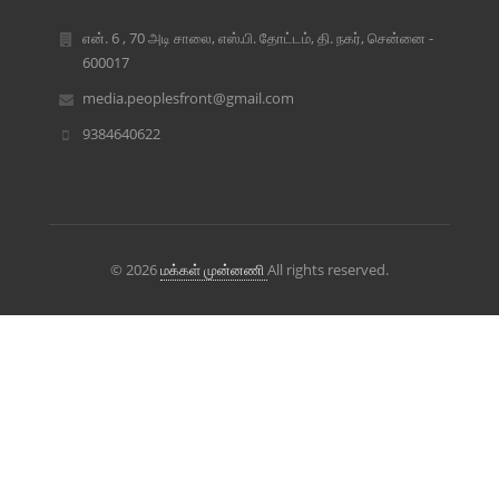
என். 6 , 70 அடி சாலை, எஸ்.பி. தோட்டம், தி. நகர், சென்னை -
600017
media.peoplesfront@gmail.com
9384640622
© 2026
மக்கள் முன்னணி
All rights reserved.