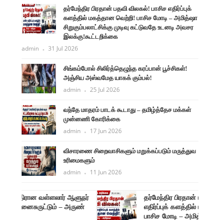
தர்மேந்திர பிரதான் பதவி விலகல்! பாசிச எதிர்ப்புக்
களத்தில் மகத்தான வெற்றி! பாசிச மோடி – அமித்ஷா
சிறுகும்பலாட்சிக்கு முடிவு கட்டுவதே உடனடி அவசர
இலக்கு!கூட்டறிக்கை
admin
31 Jul 2026
சிங்கம்போல் சிலிர்த்தெழுந்த கரப்பான் பூச்சிகள்!
அஞ்சிய அஸ்வமேத யாகக் கும்பல்!
admin
25 Jul 2026
வந்தே மாதரம் பாடக் கூடாது – தமிழ்த்தேச மக்கள்
முன்னணி கோரிக்கை
admin
17 Jun 2026
விசாரணை சிறைவாசிகளும் மறுக்கப்படும் மருத்துவ
உரிமைகளும்
admin
11 Jun 2026
ளுநர்
தர்மேந்திர பிரதான் பதவி விலகல்! பாசிச
ருண்
எதிர்ப்புக் களத்தில் மகத்தான வெற்றி!
பாசிச மோடி – அமித்ஷா சிறுகும்பலாட்சிக்கு