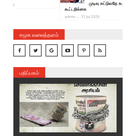
முடிவு கட்டுவதே உடனடி அவசர இலக்கு!
கூட்டறிக்கை
admin
31 Jul 2026
சமூக வலைத்தளம்
பதிப்பகம்