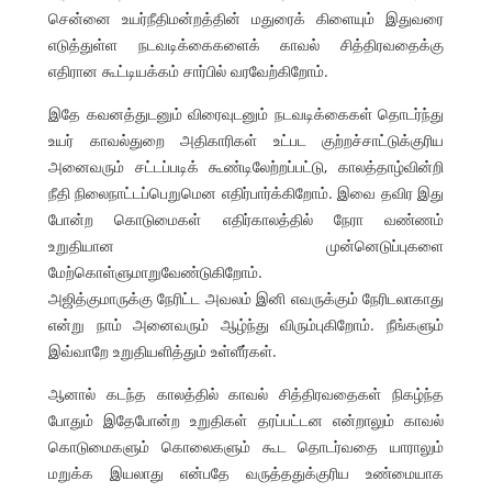
சென்னை உயர்நீதிமன்றத்தின் மதுரைக் கிளையும் இதுவரை
எடுத்துள்ள நடவடிக்கைகளைக் காவல் சித்திரவதைக்கு
எதிரான கூட்டியக்கம் சார்பில் வரவேற்கிறோம்.
இதே கவனத்துடனும் விரைவுடனும் நடவடிக்கைகள் தொடர்ந்து
உயர் காவல்துறை அதிகாரிகள் உட்பட குற்றச்சாட்டுக்குரிய
அனைவரும் சட்டப்படிக் கூண்டிலேற்றப்பட்டு, காலத்தாழ்வின்றி
நீதி நிலைநாட்டப்பெறுமென எதிர்பார்க்கிறோம். இவை தவிர இது
போன்ற கொடுமைகள் எதிர்காலத்தில் நேரா வண்ணம்
உறுதியான முன்னெடுப்புகளை
மேற்கொள்ளுமாறுவேண்டுகிறோம்.
அஜித்குமாருக்கு நேரிட்ட அவலம் இனி எவருக்கும் நேரிடலாகாது
என்று நாம் அனைவரும் ஆழ்ந்து விரும்புகிறோம். நீங்களும்
இவ்வாறே உறுதியளித்தும் உள்ளீர்கள்.
ஆனால் கடந்த காலத்தில் காவல் சித்திரவதைகள் நிகழ்ந்த
போதும் இதேபோன்ற உறுதிகள் தரப்பட்டன என்றாலும் காவல்
கொடுமைகளும் கொலைகளும் கூட தொடர்வதை யாராலும்
மறுக்க இயலாது என்பதே வருத்ததுக்குரிய உண்மையாக