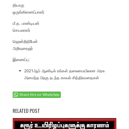
தியாகு
ஒருங்கிணைப்பாளர்
மீ.த. பாண்டியன்
செயலாளர்
ஹென்றிதிபேன்
அறிவுரைஞர்
இணைப்பு:
2021ஆம் ஆண்டில் உங்கள் தலைமையிலான அரசு
அமைந்த பிறகு நடந்த காவல் சித்திரவதைகள்
Share this on WhatsApp
RELATED POST