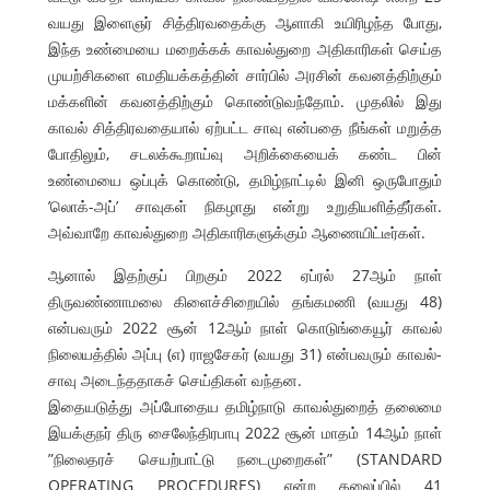
வயது இளைஞர் சித்திரவதைக்கு ஆளாகி உயிரிழந்த போது,
இந்த உண்மையை மறைக்கக் காவல்துறை அதிகாரிகள் செய்த
முயற்சிகளை எமதியக்கத்தின் சார்பில் அரசின் கவனத்திற்கும்
மக்களின் கவனத்திற்கும் கொண்டுவந்தோம். முதலில் இது
காவல் சித்திரவதையால் ஏற்பட்ட சாவு என்பதை நீங்கள் மறுத்த
போதிலும், சடலக்கூறாய்வு அறிக்கையைக் கண்ட பின்
உண்மையை ஒப்புக் கொண்டு, தமிழ்நாட்டில் இனி ஒருபோதும்
’லொக்-அப்’ சாவுகள் நிகழாது என்று உறுதியளித்தீர்கள்.
அவ்வாறே காவல்துறை அதிகாரிகளுக்கும் ஆணையிட்டீர்கள்.
ஆனால் இதற்குப் பிறகும் 2022 ஏப்ரல் 27ஆம் நாள்
திருவண்ணாமலை கிளைச்சிறையில் தங்கமணி (வயது 48)
என்பவரும் 2022 சூன் 12ஆம் நாள் கொடுங்கையூர் காவல்
நிலையத்தில் அப்பு (எ) ராஜசேகர் (வயது 31) என்பவரும் காவல்-
சாவு அடைந்ததாகச் செய்திகள் வந்தன.
இதையடுத்து அப்போதைய தமிழ்நாடு காவல்துறைத் தலைமை
இயக்குநர் திரு சைலேந்திரபாபு 2022 சூன் மாதம் 14ஆம் நாள்
”நிலைதரச் செயற்பாட்டு நடைமுறைகள்” (STANDARD
OPERATING PROCEDURES) என்ற தலைப்பில் 41