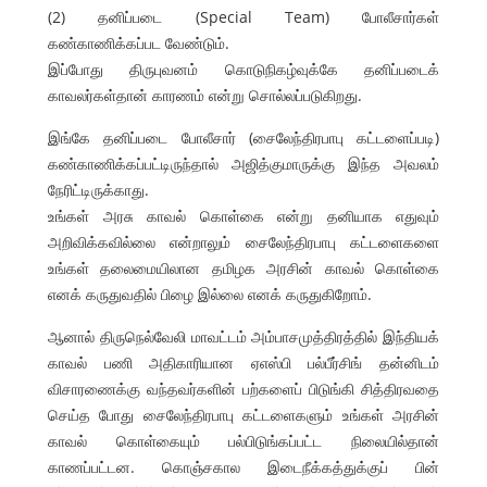
(2) தனிப்படை (Special Team) போலீசார்கள்
கண்காணிக்கப்பட வேண்டும்.
இப்போது திருபுவனம் கொடுநிகழ்வுக்கே தனிப்படைக்
காவலர்கள்தான் காரணம் என்று சொல்லப்படுகிறது.
இங்கே தனிப்படை போலீசார் (சைலேந்திரபாபு கட்டளைப்படி)
கண்காணிக்கப்பட்டிருந்தால் அஜித்குமாருக்கு இந்த அவலம்
நேரிட்டிருக்காது.
உங்கள் அரசு காவல் கொள்கை என்று தனியாக எதுவும்
அறிவிக்கவில்லை என்றாலும் சைலேந்திரபாபு கட்டளைகளை
உங்கள் தலைமையிலான தமிழக அரசின் காவல் கொள்கை
எனக் கருதுவதில் பிழை இல்லை எனக் கருதுகிறோம்.
ஆனால் திருநெல்வேலி மாவட்டம் அம்பாசமுத்திரத்தில் இந்தியக்
காவல் பணி அதிகாரியான ஏஎஸ்பி பல்பீர்சிங் தன்னிடம்
விசாரணைக்கு வந்தவர்களின் பற்களைப் பிடுங்கி சித்திரவதை
செய்த போது சைலேந்திரபாபு கட்டளைகளும் உங்கள் அரசின்
காவல் கொள்கையும் பல்பிடுங்கப்பட்ட நிலையில்தான்
காணப்பட்டன. கொஞ்சகால இடைநீக்கத்துக்குப் பின்