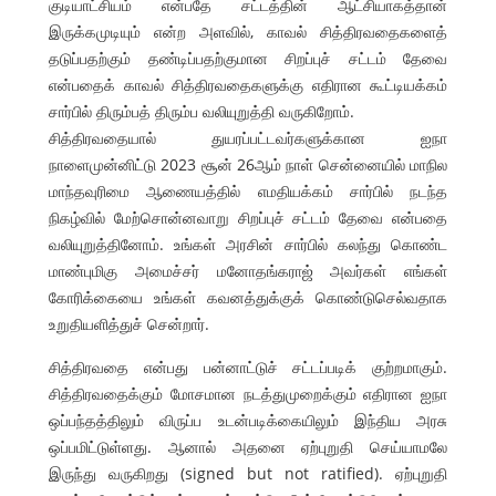
குடியாட்சியம் என்பதே சட்டத்தின் ஆட்சியாகத்தான்
இருக்கமுடியும் என்ற அளவில், காவல் சித்திரவதைகளைத்
தடுப்பதற்கும் தண்டிப்பதற்குமான சிறப்புச் சட்டம் தேவை
என்பதைக் காவல் சித்திரவதைகளுக்கு எதிரான கூட்டியக்கம்
சார்பில் திரும்பத் திரும்ப வலியுறுத்தி வருகிறோம்.
சித்திரவதையால் துயரப்பட்டவர்களுக்கான ஐநா
நாளைமுன்னிட்டு 2023 சூன் 26ஆம் நாள் சென்னையில் மாநில
மாந்தவுரிமை ஆணையத்தில் எமதியக்கம் சார்பில் நடந்த
நிகழ்வில் மேற்சொன்னவாறு சிறப்புச் சட்டம் தேவை என்பதை
வலியுறுத்தினோம். உங்கள் அரசின் சார்பில் கலந்து கொண்ட
மாண்புமிகு அமைச்சர் மனோதங்கராஜ் அவர்கள் எங்கள்
கோரிக்கையை உங்கள் கவனத்துக்குக் கொண்டுசெல்வதாக
உறுதியளித்துச் சென்றார்.
சித்திரவதை என்பது பன்னாட்டுச் சட்டப்படிக் குற்றமாகும்.
சித்திரவதைக்கும் மோசமான நடத்துமுறைக்கும் எதிரான ஐநா
ஒப்பந்தத்திலும் விருப்ப உடன்படிக்கையிலும் இந்திய அரசு
ஒப்பமிட்டுள்ளது. ஆனால் அதனை ஏற்புறுதி செய்யாமலே
இருந்து வருகிறது (signed but not ratified). ஏற்புறுதி