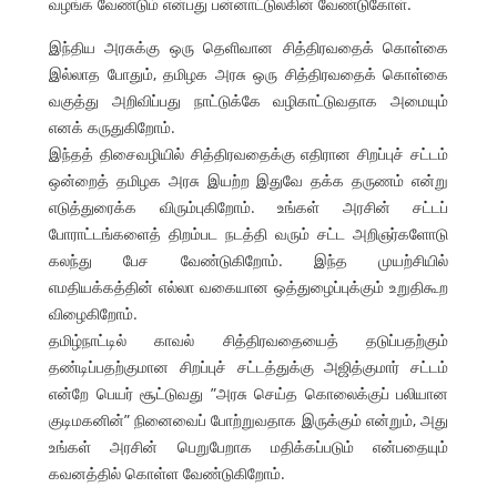
வழங்க வேண்டும் என்பது பன்னாட்டுலகின் வேண்டுகோள்.
இந்திய அரசுக்கு ஒரு தெளிவான சித்திரவதைக் கொள்கை
இல்லாத போதும், தமிழக அரசு ஒரு சித்திரவதைக் கொள்கை
வகுத்து அறிவிப்பது நாட்டுக்கே வழிகாட்டுவதாக அமையும்
எனக் கருதுகிறோம்.
இந்தத் திசைவழியில் சித்திரவதைக்கு எதிரான சிறப்புச் சட்டம்
ஒன்றைத் தமிழக அரசு இயற்ற இதுவே தக்க தருணம் என்று
எடுத்துரைக்க விரும்புகிறோம். உங்கள் அரசின் சட்டப்
போராட்டங்களைத் திறம்பட நடத்தி வரும் சட்ட அறிஞர்களோடு
கலந்து பேச வேண்டுகிறோம். இந்த முயற்சியில்
எமதியக்கத்தின் எல்லா வகையான ஒத்துழைப்புக்கும் உறுதிகூற
விழைகிறோம்.
தமிழ்நாட்டில் காவல் சித்திரவதையைத் தடுப்பதற்கும்
தண்டிப்பதற்குமான சிறப்புச் சட்டத்துக்கு அஜித்குமார் சட்டம்
என்றே பெயர் சூட்டுவது ”அரசு செய்த கொலைக்குப் பலியான
குடிமகனின்” நினைவைப் போற்றுவதாக இருக்கும் என்றும், அது
உங்கள் அரசின் பெறுபேறாக மதிக்கப்படும் என்பதையும்
கவனத்தில் கொள்ள வேண்டுகிறோம்.