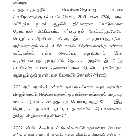
உள்ளது.
சாத்தான்குளத்தில் பெனிக்ஸ்-ஜெயராஜ் காவல்
சித்திரவதைக்கு பலியாகிச் சென்ற 2020 சூன் 22ஆம் நாள்
உயிரிழந்த துயரச் சூழலில், இவ்வாறான கொடுமைகள்
தொடராமல் விழிப்புணர்வு ஏற்படுத்தும் நோக்கத்துடனேயே,
பொறுப்புள்ள அரசியல் கட்சிகளும் இயக்கங்களும் மாந்த உரிமை
ஆர்வலர்களும் கூடிப் பேசிக் காவல் சித்திரவதைக்கு எதிரான
கூட்டியக்கம் என்ற அமைப்பை நிறுவினோம், இந்த
ஒருங்கிணைந்த முயற்சியில் தொடக்க முதலே இடம்பெற்ற
கட்சிகளில் உங்கள் தலைமையிலான திராவிட முன்னேற்றக்
கழகமும் ஒன்று என்பதை நினைவிற் கொண்டுள்ளோம்.
2021ஆம் ஆண்டில் உங்கள் தலைமையிலான அரசு அமைந்த
பிறகும் காவல் சித்திரவதைகள் ஓயவில்லை என்பதைப் பலமுறை
உங்கள் அரசின் கவனத்துக்குக் கொண்டுவந்துள்ளோம். [இது
தொடர்பாக நாங்கள் திரட்டிய தரவுகளின் அட்டவணையை
இத்துடன் இணைத்துள்ளோம்.]
2022 ஏப்ரல் 18ஆம் நாள் சென்னையில் தலைமைச் செயலக
வீட்டு வசதி வாரியக் காவல் நிலையத்தில் விக்னேஷ் என்ற 25