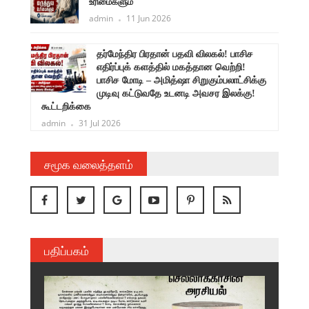
உரிமைகளும்
admin
11 Jun 2026
ளுநர்
தர்மேந்திர பிரதான் பதவி விலகல்! பாசிச
ருண்
எதிர்ப்புக் களத்தில் மகத்தான வெற்றி!
பாசிச மோடி – அமித்ஷா சிறுகும்பலாட்சிக்கு
முடிவு கட்டுவதே உடனடி அவசர இலக்கு!
கூட்டறிக்கை
admin
31 Jul 2026
சமூக வலைத்தளம்
பதிப்பகம்