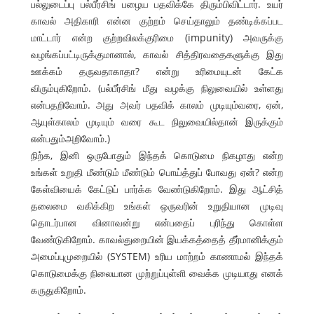
பல்லுடைப்பு பல்பீர்சிங் பழைய பதவிக்கே திரும்பிவிட்டார். உயர்
காவல் அதிகாரி என்ன குற்றம் செய்தாலும் தண்டிக்கப்பட
மாட்டார் என்ற குற்றவிலக்குரிமை (impunity) அவருக்கு
வழங்கப்பட்டிருக்குமானால், காவல் சித்திரவதைகளுக்கு இது
ஊக்கம் தருவதாகாதா? என்று உரிமையுடன் கேட்க
விரும்புகிறோம். (பல்பீர்சிங் மீது வழக்கு நிலுவையில் உள்ளது
என்பதறிவோம். அது அவர் பதவிக் காலம் முடியும்வரை, ஏன்,
ஆயுள்காலம் முடியும் வரை கூட நிலுவையில்தான் இருக்கும்
என்பதும்அறிவோம்.)
நிற்க, இனி ஒருபோதும் இந்தக் கொடுமை நிகழாது என்ற
உங்கள் உறுதி மீண்டும் மீண்டும் பொய்த்துப் போவது ஏன்? என்ற
கேள்வியைக் கேட்டுப் பார்க்க வேண்டுகிறோம். இது ஆட்சித்
தலைமை வகிக்கிற உங்கள் ஒருவரின் உறுதியான முடிவு
தொடர்பான வினாவன்று என்பதைப் புரிந்து கொள்ள
வேண்டுகிறோம். காவல்துறையின் இயக்கத்தைத் தீர்மானிக்கும்
அமைப்புமுறையில் (SYSTEM) உரிய மாற்றம் காணாமல் இந்தக்
கொடுமைக்கு நிலையான முற்றுப்புள்ளி வைக்க முடியாது எனக்
கருதுகிறோம்.