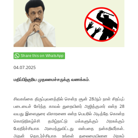
Share this on WhatsApp
04.07.2025
மதிப்பிற்குரிய முதலமைச்சருக்கு வணக்கம்
.
சிவகங்கை திருப்புவனத்தில் சென்ற சூன் 28ஆம் நாள் சிறப்புப்
படையைச் சேர்ந்த காவல் துறையினர் அஜித்குமார் என்ற 28
வயது இளைஞரை விசாரணை என்ற பெயரில் அடித்தே கொன்ற
கொடுநிகழ்ச்சி தமிழ்நாட்டு மக்களுக்கும் அரசுக்கும்
பேரதிர்ச்சியாக அமைந்துவிட்டது என்பதை நன்கறிவீர்கள்.
அதன் தொடர்ச்சியாக உங்கள் தலைமையிலான அரசும்