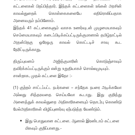
கட்டளைகள் பிறப்பித்தார். இந்தக் கட்டளைகள் உங்கள் அரசின்
காவல்துறைக் கொள்கைகளையே எதிரொலிப்பதாக
அனைவரும் நம்பினோம்.
இந்தக் 41 கட்டளைகளும் வாசக உணர்வுடன் முழுமையாகவும்
செம்மையாகவும் கடைப்பிடிக்கப்பட்டிருக்குமானால் தமிழ்நாட்டில்
அதன்பிறகு ஒரேஒரு காவல் கொட்டடிச் சாவு கூட
நேரிட்டிருக்காது,
திருப்புவனம் அஜித்குமாரின் கொடுஞ்சாவும்
தவிர்க்கப்பட்டிருக்கும் என்று உறுதியாகச் சொல்லமுடியும்.
சான்றாக, முதல் கட்டளை இதோ :-
(1) குற்றம் சாட்டப்பட்ட நபர்களை – சந்தேக நபரை அடிக்கவோ
அல்லது சித்தரவதை செய்யவோ கூடாது. இது குறித்து
அனைத்துக் காவல்துறை அதிகாரிகளையும் தொடர்பு கொண்டு
மேல்அதிகாரிகள் விழிப்புணர்வு ஏற்படுத்த வேண்டும்.
இது பொதுவான கட்டளை. ஆனால் இரண்டாம் கட்டளை
மிகவும் குறிப்பானது.-