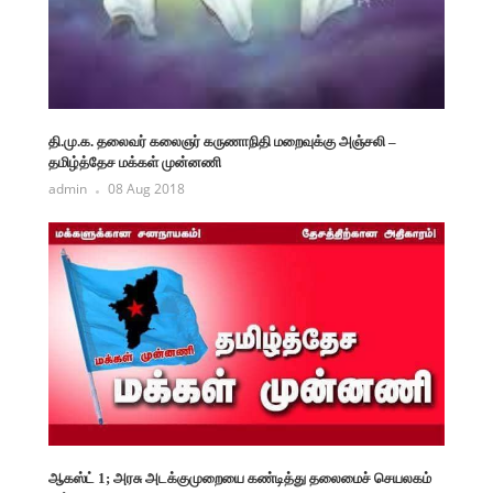
தி.மு.க. தலைவர் கலைஞர் கருணாநிதி மறைவுக்கு அஞ்சலி –
தமிழ்த்தேச மக்கள் முன்னணி
admin
08 Aug 2018
ஆகஸ்ட் 1; அரசு அடக்குமுறையை கண்டித்து தலைமைச் செயலகம்