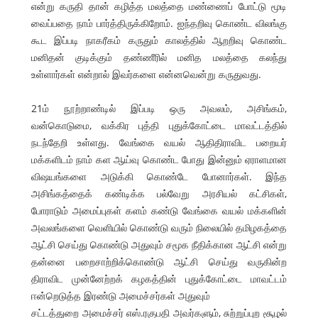
என்று கருதி தான் கழித்த மலத்தை மண்ணைப் போட்டு மூடி
வைப்பதை நாம் பார்த்திருக்கிறோம். ஐந்தறிவு கொண்ட விலங்கு
கூட இப்படி நாகரீகம் கருதும் காலத்தில் ஆறறிவு கொண்ட
மனிதன் குடிக்கும் தண்ணீரில் மனித மலத்தை கலந்து
உள்ளார்கள் என்றால் இவர்களை என்னவென்று கருதுவது.
21ம் நூற்றாண்டில் இப்படி ஒரு அவலம், அசிங்கம்,
வன்கொடுமை, வக்கிர புத்தி புதுக்கோட்டை மாவட்டத்தில்
நடந்தேறி உள்ளது. வேங்கை வயல் ஆதிதிராவிட பறையர்
மக்களிடம் நாம் கள ஆய்வு கொண்ட போது இன்னும் ஏராளமான
விஷயங்களை அடுக்கி கொண்டே போனார்கள். இந்த
அசிங்கத்தைக் கண்டிக்க பல்வேறு அரசியல் கட்சிகள்,
போராடும் அமைப்புகள் களம் கண்டு வேங்கை வயல் மக்களின்
அவலங்களை வெளியில் கொண்டு வரும் நிலையில் தமிழகத்தை
ஆட்சி செய்து கொண்டு அதுவும் சமூக நீதிக்கான ஆட்சி என்று
தன்னை பறைசாற்றிக்கொண்டு ஆட்சி செய்து வருகின்ற
திராவிட முன்னேற்றக் கழகத்தின் புதுக்கோட்டை மாவட்டம்
ஈன்றெடுத்த இரண்டு அமைச்சர்கள் அதுவும்
சட்டத்துறை அமைச்சர் எஸ்.ரகுபதி அவர்களும், சுற்றுப்புற சூழல்