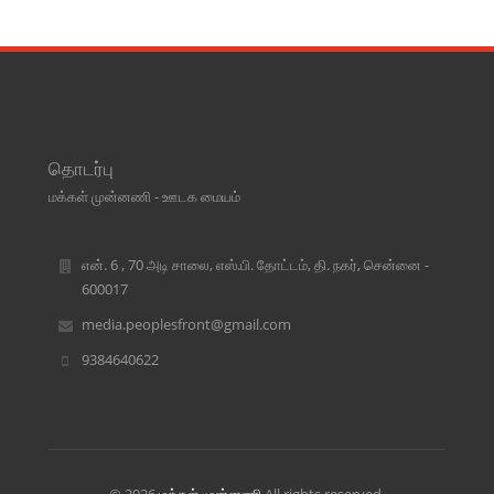
தொடர்பு
மக்கள் முன்னணி - ஊடக மையம்
என். 6 , 70 அடி சாலை, எஸ்.பி. தோட்டம், தி. நகர், சென்னை -
600017
media.peoplesfront@gmail.com
9384640622