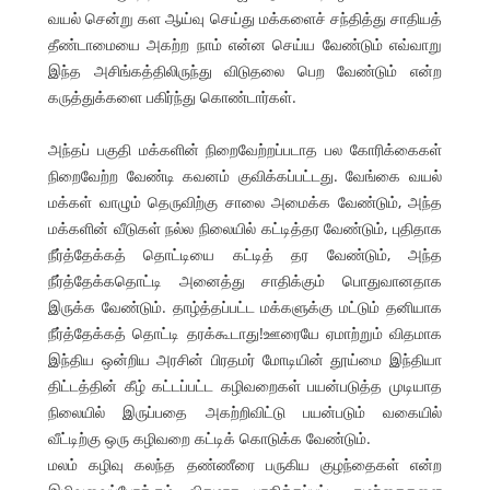
வயல் சென்று கள ஆய்வு செய்து மக்களைச் சந்தித்து சாதியத்
தீண்டாமையை அகற்ற நாம் என்ன செய்ய வேண்டும் எவ்வாறு
இந்த அசிங்கத்திலிருந்து விடுதலை பெற வேண்டும் என்ற
கருத்துக்களை பகிர்ந்து கொண்டார்கள்.
அந்தப் பகுதி மக்களின் நிறைவேற்றப்படாத பல கோரிக்கைகள்
நிறைவேற்ற வேண்டி கவனம் குவிக்கப்பட்டது. வேங்கை வயல்
மக்கள் வாழும் தெருவிற்கு சாலை அமைக்க வேண்டும், அந்த
மக்களின் வீடுகள் நல்ல நிலையில் கட்டித்தர வேண்டும், புதிதாக
நீர்த்தேக்கத் தொட்டியை கட்டித் தர வேண்டும், அந்த
நீர்த்தேக்கதொட்டி அனைத்து சாதிக்கும் பொதுவானதாக
இருக்க வேண்டும். தாழ்த்தப்பட்ட மக்களுக்கு மட்டும் தனியாக
நீர்த்தேக்கத் தொட்டி தரக்கூடாது!ஊரையே ஏமாற்றும் விதமாக
இந்திய ஒன்றிய அரசின் பிரதமர் மோடியின் தூய்மை இந்தியா
திட்டத்தின் கீழ் கட்டப்பட்ட கழிவறைகள் பயன்படுத்த முடியாத
நிலையில் இருப்பதை அகற்றிவிட்டு பயன்படும் வகையில்
வீட்டிற்கு ஒரு கழிவறை கட்டிக் கொடுக்க வேண்டும்.
மலம் கழிவு கலந்த தண்ணீரை பருகிய குழந்தைகள் என்ற