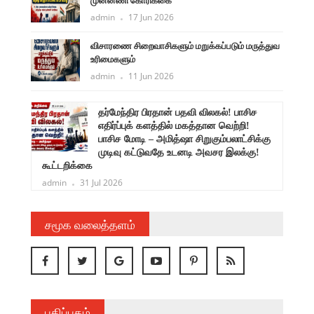
முன்னணி கோரிக்கை
admin
17 Jun 2026
விசாரணை சிறைவாசிகளும் மறுக்கப்படும் மருத்துவ
உரிமைகளும்
admin
11 Jun 2026
ளுநர்
தர்மேந்திர பிரதான் பதவி விலகல்! பாசிச
ருண்
எதிர்ப்புக் களத்தில் மகத்தான வெற்றி!
பாசிச மோடி – அமித்ஷா சிறுகும்பலாட்சிக்கு
முடிவு கட்டுவதே உடனடி அவசர இலக்கு!
கூட்டறிக்கை
admin
31 Jul 2026
சமூக வலைத்தளம்
பதிப்பகம்