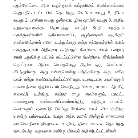
புதுக்கோட்டை அரசு மருத்துவக் கல்லூரியில் சிகிச்சைக்காக
அனுமதிக்கப்பட்ட பின் தொடர்ந்து, கோபிகா வயது 8, தீபிகா
வயது 2, யாசிகா வயது ஒன்றரை, பூர்வ ஷாமிலி வயது 8, ஆகிய
குழந்தைகளுக்கு தொடர்ந்து வாந்தி பேதி வந்ததால்
மருத்துவர்களின் ஆலோசனைப்படி குழந்தைகள் குடிக்கும்
தண்ணீரில்தான் ஏதோ நடந்துள்ளது என்ற சந்தேகத்தின் பேரில்
மருத்துவர்கள் அறிவுரை கூறியதும் வேங்கை வயல் பறையர்
சாதி பகுதிக்கு மட்டும் கட்டப்பட்டுள்ள மேல்நிலை நீர்த்தேக்கத்
தொட்டியை ஆய்வு செய்தபோது அதில் ஒரு பொட்டலம்
கிடந்துள்ளது. அது என்னவென்று பார்த்தபோது அது மனித
மலம் என்று கண்டுபிடிக்கப்பட்டுள்ளது. உடனடியாக வெள்ளனூர்
காவல் நிலையத்தில் புகார் கொடுத்து, பின்னர் மாவட்ட ஆட்சித்
தலைவர் உயர்திரு. கவிதா ராமு அவர்களும், மாவட்ட
காவல்துறை கண்காணிப்பாளர்உயர்திரு. வந்திதா பாண்டே
அவர்களும் தலையீடு செய்து வேங்கை வயல் கிராமத்திற்கு
சென்று பார்வையிட்ட போது அந்த ஊரில் இன்னும் ஏராளமான
வன்கொடுமை நிகழ்வுகள் சாதியத் தீண்டாமைகள் தொடர்ந்து
நடைபெற்று வருவதை அறிந்து மிகவும் ஆச்சரியப்பட்டார்கள்.