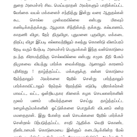
துறை அமைச்சர் சிவ. மெய்யநாதன் அவர்களும் பாதிக்கப்பட்ட
வேங்கை வயல் மக்களைச் சந்தித்து இன்று வரை ஆறுதல்கள்
கூட சொல்ல முன்வரவில்லை என்பது மிகவும்
கண்டிக்கத்தக்கது. ஆழமாக சிந்திக்கத் தக்கது. கல்யாணம்,
காதணி விழா, தேர் திருவிழா, புதுமனை புகுவிழா, டீக்கடை
திறப்பு விழா இப்படி எல்லாவற்றிலும் கலந்து கொண்டு விளம்பரம்
தேடி வரும் மேற்படி அமைச்சர் பெருமக்கள் இந்த வன்கொடுமை
நடந்த கிராமத்திற்கு செல்லவில்லை என்பது சமூக நீதி பேசும்
திமுகவை வியந்து பார்க்க வைக்கிறது. ஆனாலும் காரணம்
புரிகிறது ! தாழ்த்தப்பட்ட மக்களுக்கு என்ன கொடுமை
நேர்ந்தாலும் அவர்களை நேரில் சென்று பார்த்தாலும்
பார்க்காவிட்டாலும் தேர்தல் நேரத்தில் எடுபிடி புரோக்கர்கள்
மாவட்ட, வட்ட, ஒன்றிய,நகர கிளைக் கழக செயலாளர்களின்
மூலம் பணம் பரிவர்த்தனை செய்து தாழ்த்தப்பட்ட
உழைக்கும்மக்களின் ஓட்டுக்களை பொறுக்கி விடலாம் என்ற
மமதைதான். இது போன்ற வன் செயல்களை நேரில் பார்க்கச்
சென்றால் பிற்படுத்தப்பட்ட சாதி ஆதிக்க வெறி கொண்ட
தீண்டாமைக் கொடுமையை இன்னும் கடைபிடிக்கின்ற மேல்