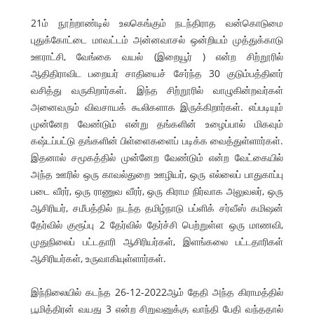
21ம் நூற்றாண்டில் உலகெங்கும் நடந்திராத வன்கொடுமை
புதுக்கோட்டை மாவட்டம் அன்னவாசல் ஒன்றியம் முத்துக்காடு
ஊராட்சி, வேங்கை வயல் (இறையூர் ) என்ற சிற்றூரில்
ஆதிதிராவிட பறையர் சாதியைச் சேர்ந்த 30 குடும்பத்தினர்
வசித்து வருகிறார்கள். இந்த சிற்றூரில் வாழுகின்றவர்கள்
அனைவரும் விவசாயக் கூலிகளாக இருக்கிறார்கள். எப்படியும்
முன்னேற வேண்டும் என்று தங்களின் உழைப்பால் மிகவும்
கஷ்டப்பட்டு தங்களின் பிள்ளைகளைப் படிக்க வைத்துள்ளார்கள்.
இதனால் சமூகத்தில் முன்னேற வேண்டும் என்ற வேட்கையில்
அந்த ஊரில் ஒரு காவல்துறை ஊழியர், ஒரு எல்லைப் பாதுகாப்பு
படை வீரர், ஒரு ராணுவ வீரர், ஒரு கிராம நிர்வாக அலுவலர், ஒரு
ஆசிரியர், சமீபத்தில் நடந்த தமிழ்நாடு பப்ளிக் சர்வீஸ் கமிஷன்
தேர்வில் குரூப்பு 2 தேர்வில் தேர்ச்சி பெற்றுள்ள ஒரு மாணவி,
முதுநிலைப் பட்டதாரி ஆசிரியர்கள், இளங்கலை பட்டதாரிகள்
ஆசிரியர்கள், உருவாகியுள்ளார்கள்.
இந்நிலையில் கடந்த 26-12-2022ஆம் தேதி அந்த கிராமத்தில்
பூமித்திரன் வயது 3 என்ற சிறுவனுக்கு வாந்தி பேதி வந்ததால்