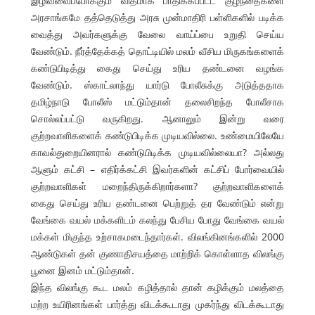
இழிவவைப்போக்கும் விதமாக பாதிக்கப்பட்ட குழந்தைகளை
அரசாங்கமே தத்தெடுத்து அரசு முன்மாதிரி பள்ளிகளில் படிக்க
வைத்து அவர்களுக்கு வேலை வாய்ப்பை உறுதி செய்ய
வேண்டும். நீர்த்தேக்கத் தொட்டியில் மலம் வீசிய மிருகங்களைக்
கண்டுபிடித்து கைது செய்து உரிய தண்டனை வழங்க
வேண்டும். ஸ்காட்லாந்து யார்டு போலீசுக்கு அடுத்ததாக
தமிழ்நாடு போலீஸ் மட்டும்தான் தலைசிறந்த போலீசாக
சொல்லப்பட்டு வருகிறது. ஆனாலும் இன்று வரை
குற்றவாளிகளைக் கண்டுபிடிக்க முடியவில்லை. உண்மையிலேயே
காவல்துறையினரால் கண்டுபிடிக்க முடியவில்லையா? அல்லது
ஆளும் கட்சி – எதிர்க்கட்சி இவர்களின் கட்சிப் போர்வையில்
குற்றவாளிகள் மறைந்திருக்கிறார்களா? குற்றவாளிகளைக்
கைது செய்து உரிய தண்டனை பெற்றுத் தர வேண்டும் என்று
வேங்கை வயல் மக்களிடம் கலந்து பேசிய போது வேங்கை வயல்
மக்கள் மிகுந்த உற்சாகமடைந்தார்கள். விலங்கினங்களில் 2000
ஆண்டுகள் தன் குணாதிசயத்தை மாற்றிக் கொள்ளாத விலங்கு
பூனை இனம் மட்டும்தான்.
இந்த விலங்கு கூட மலம் கழித்தால் தான் கழிக்கும் மலத்தை
மற்ற உயிரினங்கள் பார்த்து விடக்கூடாது முகர்ந்து விடக்கூடாது