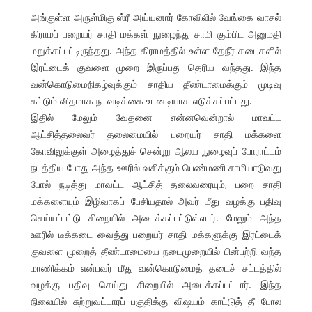
அங்குள்ள அருள்மிகு ஸ்ரீ அய்யனார் கோவிலில் வேங்கை வாசல்
கிராமப் பறையர் சாதி மக்கள் நுழைந்து சாமி கும்பிட அனுமதி
மறுக்கப்பட்டிருந்தது. அந்த கிராமத்தில் உள்ள தேநீர் கடைகளில்
இரட்டைக் குவளை முறை இருப்பது தெரிய வந்தது. இந்த
வன்கொடுமைநிகழ்வுக்கும் சாதிய தீண்டாமைக்கும் முடிவு
கட்டும் விதமாக நடவடிக்கை உடனடியாக எடுக்கப்பட்டது.
இதில் மேலும் வேதனை என்னவென்றால் மாவட்ட
ஆட்சித்தலைவர் தலைமையில் பறையர் சாதி மக்களை
கோவிலுக்குள் அழைத்துச் சென்று ஆலய நுழைவுப் போராட்டம்
நடத்திய போது அந்த ஊரில் வசிக்கும் பெண்மணி சாமியாடுவது
போல் நடித்து மாவட்ட ஆட்சித் தலைவரையும், பறை சாதி
மக்களையும் இழிவாகப் பேசியதால் அவர் மீது வழக்கு பதிவு
செய்யப்பட்டு சிறையில் அடைக்கப்பட்டுள்ளார். மேலும் அந்த
ஊரில் டீக்கடை வைத்து பறையர் சாதி மக்களுக்கு இரட்டைக்
குவளை முறைத் தீண்டாமையை நடைமுறையில் பின்பற்றி வந்த
மாணிக்கம் என்பவர் மீது வன்கொடுமைத் தடைச் சட்டத்தில்
வழக்கு பதிவு செய்து சிறையில் அடைக்கப்பட்டார். இந்த
நிலையில் சுற்றுவட்டாரப் பகுதிக்கு விஷயம் காட்டுத் தீ போல