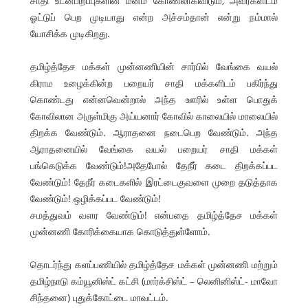
சாதி உடன்பிறப்புகளின் மனம் கோணலாகிவிடும், அவர்களிடம்
ஓட்டுப் பெற முடியாது என்ற அச்சம்தான் என்று நம்மால்
யோசிக்க முடிகிறது.
தமிழ்த்தேச மக்கள் முன்னணியின் சார்பில் வேங்கை வயல்
கிராம உழைக்கின்ற பறையர் சாதி மக்களிடம் பகிர்ந்து
கொண்டது என்னவென்றால் அந்த ஊரில் உள்ள பொதுக்
கோவிலான அருள்மிகு அய்யனார் கோவில் காலையில் மாலையில்
திறக்க வேண்டும். ஆராதனை நடைபெற வேண்டும். அந்த
ஆராதனையில் வேங்கை வயல் பறையர் சாதி மக்கள்
பங்கெடுக்க வேண்டும்!அதேபோல் தேநீர் கடை திறக்கப்பட
வேண்டும்! தேநீர் கடைகளில் இரட்டைகுவளை முறை தடுத்தாக
வேண்டும்! ஒழிக்கப்பட வேண்டும்!
சமத்துவம் வளர வேண்டும்! என்பதை தமிழ்த்தேச மக்கள்
முன்னணி கோரிக்கையாக கொடுத்துள்ளோம்.
தொடர்ந்து களப்பணியில் தமிழ்த்தேச மக்கள் முன்னணி மற்றும்
தமிழ்நாடு கம்யூனிஸ்ட் கட்சி (மார்க்சிஸ்ட் – லெனினிஸ்ட்- மாவோ
சிந்தனை) புதுக்கோட்டை மாவட்டம்.