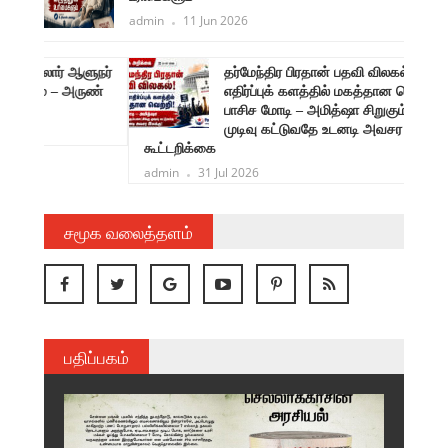
admin
11 Jun 2026
ளுநர்
தர்மேந்திர பிரதான் பதவி விலகல்! பாசிச
ருண்
எதிர்ப்புக் களத்தில் மகத்தான வெற்றி!
பாசிச மோடி – அமித்ஷா சிறுகும்பலாட்சிக்கு
முடிவு கட்டுவதே உடனடி அவசர இலக்கு!
கூட்டறிக்கை
admin
31 Jul 2026
சமூக வலைத்தளம்
பதிப்பகம்