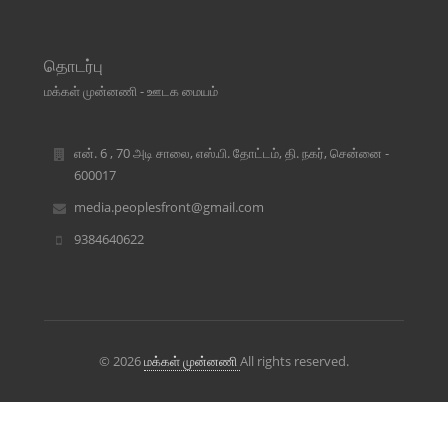
தொடர்பு
மக்கள் முன்னணி - ஊடக மையம்
என். 6 , 70 அடி சாலை, எஸ்.பி. தோட்டம், தி. நகர், சென்னை -
600017
media.peoplesfront@gmail.com
9384640622
© 2026
மக்கள் முன்னணி
All rights reserved.