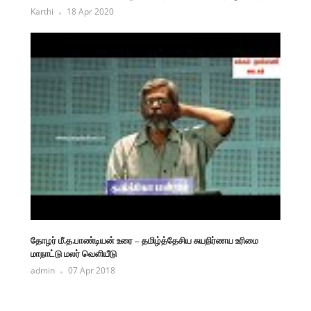
Karthi
18 Apr 2020
தோழர் மீ.த.பாண்டியன் உரை – தமிழ்த்தேசிய சுயநிர்ணய உரிமை
மாநாட்டு மலர் வெளியீடு
admin
07 Apr 2018