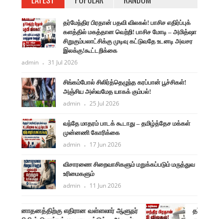
தர்மேந்திர பிரதான் பதவி விலகல்! பாசிச எதிர்ப்புக்
களத்தில் மகத்தான வெற்றி! பாசிச மோடி – அமித்ஷா
சிறுகும்பலாட்சிக்கு முடிவு கட்டுவதே உடனடி அவசர
இலக்கு!கூட்டறிக்கை
admin
31 Jul 2026
சிங்கம்போல் சிலிர்த்தெழுந்த கரப்பான் பூச்சிகள்!
அஞ்சிய அஸ்வமேத யாகக் கும்பல்!
admin
25 Jul 2026
வந்தே மாதரம் பாடக் கூடாது – தமிழ்த்தேச மக்கள்
முன்னணி கோரிக்கை
admin
17 Jun 2026
விசாரணை சிறைவாசிகளும் மறுக்கப்படும் மருத்துவ
உரிமைகளும்
admin
11 Jun 2026
ளுநர்
தர்மேந்திர பிரதான் பதவி விலகல்! பாசிச