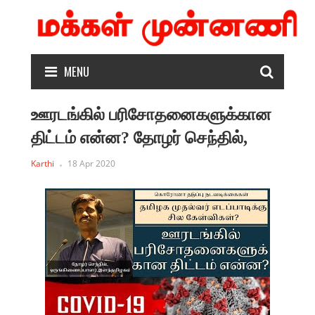
MENU
ஊரடங்கில் பரிசோதனைகளுக்கான
திட்டம் என்ன? தோழர் செந்தில்,
Karthi
18 Apr 2020