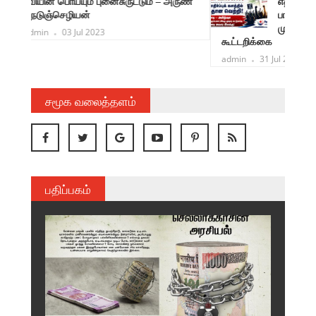
ருண்
எதிர்ப்புக் களத்தில் மகத்தான வெற்றி!
பாசிச மோடி – அமித்ஷா சிறுகும்பலாட்சிக்கு
முடிவு கட்டுவதே உடனடி அவசர இலக்கு!
கூட்டறிக்கை
admin
31 Jul 2026
சமூக வலைத்தளம்
பதிப்பகம்