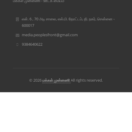
மக்கள் முன்னணி - ஊடக மையம்
என். 6 , 70 அடி சாலை, எஸ்.பி. தோட்டம், தி. நகர், சென்னை -
600017
media.peoplesfront@gmail.com
9384640622
© 2026
மக்கள் முன்னணி
All rights reserved.