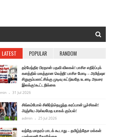
LATEST
POPULAR
RANDOM
தர்மேந்திர பிரதான் பதவி விலகல்! பாசிச எதிர்ப்புக்
களத்தில் மகத்தான வெற்றி! பாசிச மோடி – அமித்ஷா
சிறுகும்பலாட்சிக்கு முடிவு கட்டுவதே உடனடி அவசர
இலக்கு!கூட்டறிக்கை
min
31 Jul 2026
சிங்கம்போல் சிலிர்த்தெழுந்த கரப்பான் பூச்சிகள்!
அஞ்சிய அஸ்வமேத யாகக் கும்பல்!
admin
25 Jul 2026
வந்தே மாதரம் பாடக் கூடாது – தமிழ்த்தேச மக்கள்
முன்னணி கோரிக்கை