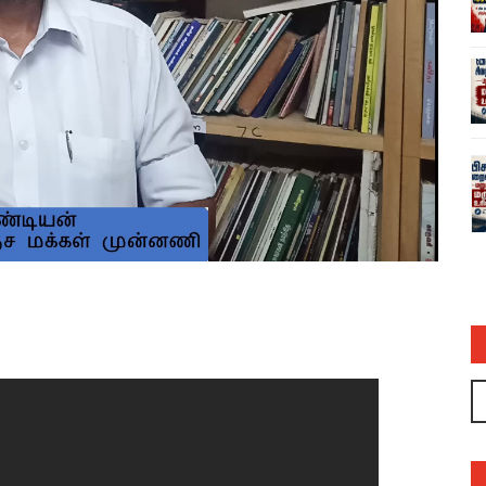
்பான்
வந்தே மாதரம் பாடக் கூடாது – தமிழ்த்தேச
ாகக்
மக்கள் முன்னணி கோரிக்கை
admin
17 Jun 2026