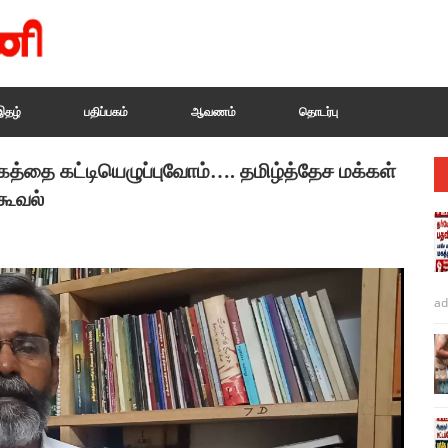
இதழ்
பதிப்பகம்
ஆவணம்
தொடர்பு
கத்தை கட்டியெழுப்புவோம்…. தமிழ்த்தேச மக்கள்
கூவல்
ad