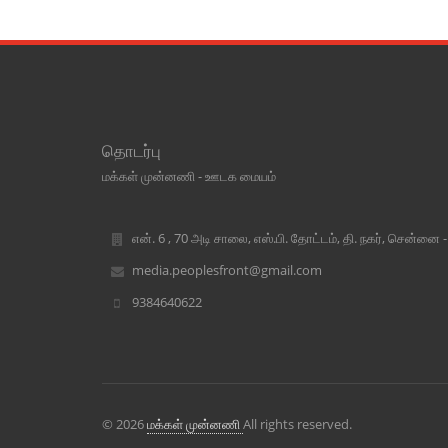
தொடர்பு
மக்கள் முன்னணி - ஊடக மையம்
என். 6 , 70 அடி சாலை, எஸ்.பி. தோட்டம், தி. நகர், சென்னை 
media.peoplesfront@gmail.com
9384640622
© 2026
மக்கள் முன்னணி
All rights reserved.