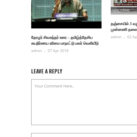
தஞ்சையில் 3 வ
முன்னணி தலைம
admin
02 Ap
தோழர் சிவசுந்தர் உரை – தமிழ்த்தேசிய
சுயநிர்ணய உரிமை மாநாட்டு மலர் வெளியீடு
admin
07 Apr 2018
LEAVE A REPLY