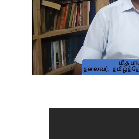
ன் பதவி விலகல்! பாசிச
சிங்கம்போல் சிலிர்த்தெழுந்த கரப
ில் மகத்தான வெற்றி!
பூச்சிகள்! அஞ்சிய அஸ்வமேத ய
த்ஷா சிறுகும்பலாட்சிக்கு
கும்பல்!
 உடனடி அவசர இலக்கு!
admin
25 Jul 2026