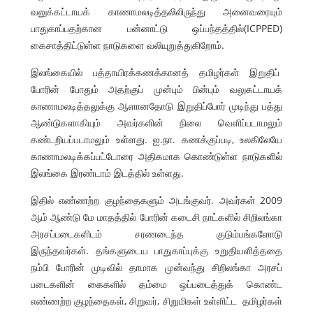
வலுக்கட்டாயக் காணாமலடித்தலிலிருந்து அனைவரையும்
பாதுகாப்பதற்கான பன்னாட்டு ஒப்பந்தத்தில்(ICPPED)
கைசாத்திட்டுள்ள நாடுகளை வலியுறுத்துகிறோம்.
இலங்கையில் பத்தாயிரக்கணக்கானத் தமிழர்கள் இறுதிப்
போரின் போதும் அதற்குப் முன்பும் பின்பும் வலுகட்டாயக்
காணாமலடித்தலுக்கு ஆளானதோடு இறுதிப்போர் முடிந்து பத்து
ஆண்டுகளாகியும் அவர்களின் நிலை வெளிப்படாமலும்
கண்டறியப்படாமலும் உள்ளது. ஐ.நா. கணக்குப்படி, உலகிலேயே
காணாமலடிக்கப்பட்டோரை அதிகமாக கொண்டுள்ள நாடுகளில்
இலங்கை இரண்டாம் இடத்தில் உள்ளது.
இதில் எண்ணற்ற குழந்தைகளும் அடங்குவர். அவர்கள் 2009
ஆம் ஆண்டு மே மாதத்தில் போரின் கடைசி நாட்களில் சிறிலங்கா
அரசப்படைகளிடம் சரணடைந்த குடும்பங்களோடு
இருந்தவர்கள். தங்களுடைய பாதுகாப்புக்கு உறுதியளித்ததை
நம்பி போரின் முடிவில் தாமாக முன்வந்து சிறிலங்கா அரசப்
படைகளின் கைகளில் தம்மை ஒப்படைத்துக் கொண்ட
எண்ணற்ற குழந்தைகள், சிறுவர், சிறுமிகள் உள்ளிட்ட தமிழர்கள்