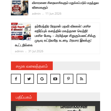
விசாரணை சிறைவாசிகளும் மறுக்கப்படும் மருத்துவ
உரிமைகளும்
admin
11 Jun 2026
ளுநர்
தர்மேந்திர பிரதான் பதவி விலகல்! பாசிச
ருண்
எதிர்ப்புக் களத்தில் மகத்தான வெற்றி!
பாசிச மோடி – அமித்ஷா சிறுகும்பலாட்சிக்கு
முடிவு கட்டுவதே உடனடி அவசர இலக்கு!
கூட்டறிக்கை
admin
31 Jul 2026
சமூக வலைத்தளம்
பதிப்பகம்