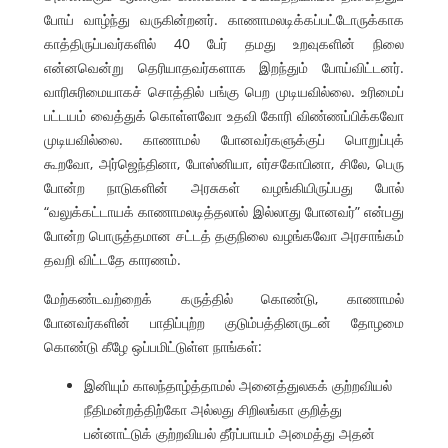
போய் வாழ்ந்து வருகின்றனர். காணாமலடிக்கப்பட்டோருக்காக
காத்திருப்பவர்களில் 40 பேர் தமது உறவுகளின் நிலை
என்னவென்று தெரியாதவர்களாக இறந்தும் போய்விட்டனர்.
வாரிசுரிமையாகச் சொத்தில் பங்கு பெற முடியவில்லை. உரிமைப்
பட்டயம் வைத்துக் கொள்ளவோ உதவி கோரி விண்ணப்பிக்கவோ
முடியவில்லை. காணாமல் போனவர்களுக்குப் பொறுப்புக்
கூறவோ, அர்ஜெந்தினா, போஸ்னியா, எர்சகோபினா, சிலே, பெரு
போன்ற நாடுகளின் அரசுகள் வழங்கியிருப்பது போல்
“வலுக்கட்டாயக் காணாமலடித்தலால் இல்லாது போனவர்” என்பது
போன்ற பொருத்தமான சட்டத் தகுநிலை வழங்கவோ அரசாங்கம்
தவறி விட்டதே காரணம்.
மேற்கண்டவற்றைக் கருத்தில் கொண்டு, காணாமல்
போனவர்களின் பாதிப்புற்ற குடும்பத்தினருடன் தோழமை
கொண்டு கீழே ஒப்பமிட்டுள்ள நாங்கள்:
இனியும் காலந்தாழ்த்தாமல் அனைத்துலகக் குற்றவியல்
நீதிமன்றத்திற்கோ அல்லது சிறிலங்கா குறித்து
பன்னாட்டுக் குற்றவியல் தீர்ப்பாயம் அமைத்து அதன்