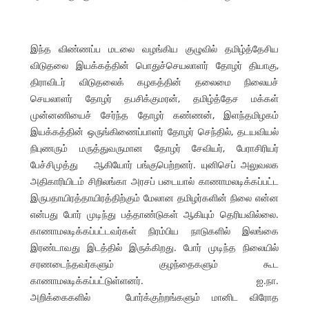
இந்த விண்ணப்ப மடலை வழங்கிய குழுவில் தமிழ்த்தேசிய
விடுதலை இயக்கத்தின் பொதுச்செயலாளர் தோழர் தியாகு,
திராவிடர் விடுதலைக் கழகத்தின் தலைமை நிலையச்
செயலாளர் தோழர் தபசிக்குமரன், தமிழ்த்தேச மக்கள்
முன்னணியைச் சேர்ந்த தோழர் கண்ணன், இளந்தமிழகம்
இயக்கத்தின் ஒருங்கிணைப்பாளர் தோழர் செந்தில், தடயவியல்
நிபுணரும் மருத்துவருமான தோழர் சேவியர், பேராசிரியர்
பேச்சிமுத்து ஆகியோர் பங்குபெற்றனர். யுனிசெப் அலுவலக
அதிகாரியிடம் சிறிலங்கா அரசப் படையால் காணாமலடிக்கப்பட்ட
இருபதாயிரத்தாயிரத்திற்கும் மேலான தமிழர்களின் நிலை என்ன
என்பது போர் முடிந்து பத்தாண்டுகள் ஆகியும் தெரியவில்லை.
காணாமலடிக்கப்பட்டவர்கள் நிரம்பிய நாடுகளில் இலங்கை
இரண்டாவது இடத்தில் இருக்கிறது. போர் முடிந்த நிலையில்
சரணடைந்தவர்களும் குழந்தைகளும் கூட
காணாமலடிக்கப்பட்டுள்ளனர். ஐ.நா.
அறிக்கைகளில் போர்க்குற்றங்களும் மானிட விரோத