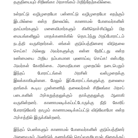
தகுதியையும் சிறிலங்கா அரசாங்கம் அறிந்தேற்கவில்லை.
உள்நாட்டு வழிமுறையோ பன்னாட்டு வழிமுறையோ எதற்கும்
இடமில்லை என்ற நிலையில், காணாமல் போனவர்களின்
தாய்மார்களும் மனைவிமார்களும் கிளிநொச்சியிலும் பிற
மையங்களிலும் மாதக்கணக்கில் தொடர்ந்து அறப்போராட்டம்
நடத்தி வருகிறார்கள். எங்கள் குடும்பத்தினரை விடுதலை
செய்க! அல்லது அவர்களுக்கு என்ன நேரிட்டது என்ற
உண்மையை அறிய நம்பகமான புலனாய்வு செய்க! என்பதே
அவர்கள் கோரிக்கை. அமைதியான முறையில் நடைபெறும்
இந்தப் போராட்டங்கள் அரசின் வன்முறைக்கு
இலக்காகியுள்ளன. மேலும் இப்போராட்டங்களுக்கு தலைமை
தாங்கக் கூடிய முன்னணித் தலைவர்கள் சிறிலங்கா அரசப்
படைகளின் அச்சுறுத்தலுக்கும் தாக்குதலுக்கு ஆளாகி
வருகின்றனர். காணாமலடிக்கப்பட்டோருக்கு நீதி கோரிப்
போராடுவோர் தாமும் காணாமலடிக்கப்பட்டு விடுவோமோ என்ற
அச்சத்தில் இருக்கின்றனர்.
இந்தப் பெண்களும் காணாமல் போனவர்களின் குடும்பத்தினர்
அனைவரும் ஆண்டுக் கணக்கில் செய்வதறியாமல் திகைத்துப்