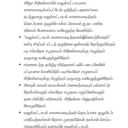
கீழோ சிறிலங்காவில் வலுக்கட்டாயமாக
காணாமலடிக்கப்பட்டோர் குறித்தப் புலனாய்வை
நடத்துமாறு வலுக்கட்டாயக் காணாமலடித்தல்
தொடர்பான குழுவில் உள்ள அரசுகள் ஐ.நா. மனித
உரிமைப் பேரவையை வலியுறுத்த வேண்டும்.
“வலுக்கட்டாயக் காணாமலடித்தலால்இல்லாமற்போதல்”
என்ற சிறப்புச் சட்டத் தகுநிலை ஒன்றைத் தோற்றுவிக்கும்
படி சர்வதேச சமுதாயம் சிறிலங்காவுக்கு அழுத்தம்
தருமாறு வலியுறுத்துகிறோம்.
சரணடைந்த தமிழீழ விடுதலைப் புலிப் படையினரின்
பட்டியலை வெளியிடும் படிசர்வதேச சமுதாயம்
சிறிலங்காவுக்கு அழுத்தம் தருமாறு வலியுறுத்துகிறோம்.
சிறைக் காவல் மையங்கள் அனைத்தையும் பன்னாட்டு
நோக்கர்களும் சர்வதேச சமுதாய உறுப்பினர்களும்
தடையின்றிப் பார்வையிட சிறிலங்கா அனுமதிக்கக்
கோருகிறோம்.
வலுக்கட்டாயக் காணாமலடித்தல் தொடர்பான குழுவிடம்
பாதிப்புற்றவர்கள் நேராக முறையீடுகள் தாக்கல் செய்ய
அனுமதிக்கும் வகையில் வலுக்கட்டாயக்