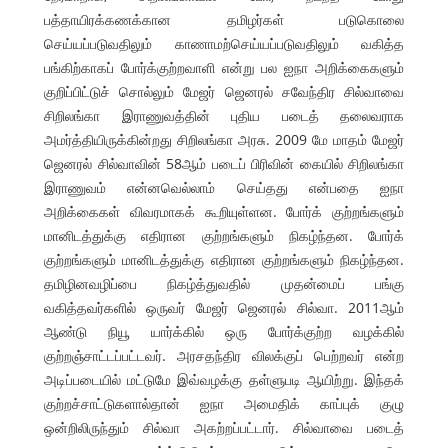
பத்தாயிரக்கணக்கான தமிழர்கள் படுகொலை
செய்யப்படுவதிலும் காணாமற்செய்யப்படுவதிலும் வகித்த
பங்கிற்காகப் போர்க்குற்றவாளி என்று பல ஐநா அறிக்கைகளும்
குறிப்பிட்டுச் சொல்லும் மேஜர் ஜெனரல் சவேந்திர சில்வாவை
சிறிலங்கா இராணுவத்தின் புதிய படைத் தலைவராக
அமர்த்தியிருக்கின்றது சிறிலங்கா அரசு. 2009 மே மாதம் மேஜர்
ஜெனரல் சில்வாவின் 58ஆம் படைப் பிரிவின் கையில் சிறிலங்கா
இராணுவம் என்னவெல்லாம் செய்தது என்பதை ஐநா
அறிக்கைகள் விவரமாகக் கூறியுள்ளன. போர்க் குற்றங்களும்
மானிடத்துக்கு எதிரான குற்றங்களும் நிகழ்ந்தன. போர்க்
குற்றங்களும் மானிடத்துக்கு எதிரான குற்றங்களும் நிகழ்ந்தன.
தமிழினவழிப்பை நிகழ்த்துவதில் முதன்மைப் பங்கு
வகித்தவர்களில் ஒருவர் மேஜர் ஜெனரல் சில்வா. 2011ஆம்
ஆண்டு நியூ யார்க்கில் ஒரு போர்க்குற்ற வழக்கில்
குற்றஞ்சாட்டப்பட்டவர். அரசதந்திர விலக்குப் பெற்றவர் என்ற
அடிப்படையில் மட்டுமே இவ்வழக்கு தள்ளுபடி ஆயிற்று. இந்தக்
குற்றச்சாட்டுகளால்தான் ஐநா அமைதிக் காப்புக் குழு
ஒன்றிலிருந்தும் சில்வா அகற்றப்பட்டார். சில்வாவை படைத்