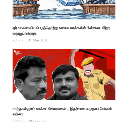
ஒர் உலகளாவிய பெருந்தொற்று உலகமயமாக்கலின் பின்னடைவிற்கு
வலுவூட்டுகிறது.
admin
31 Mar 2020
சாத்தான்குளம் லாக்கப் கொலைகள் – இதற்கான சமுதாய வேர்கள்
என்ன?
admin
29 Jun 2020