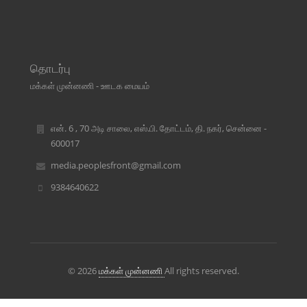
தொடர்பு
மக்கள் முன்னணி - ஊடக மையம்
என். 6 , 70 அடி சாலை, எஸ்.பி. தோட்டம், தி. நகர், சென்னை -
600017
media.peoplesfront@gmail.com
9384640622
© 2026
மக்கள் முன்னணி
All rights reserved.