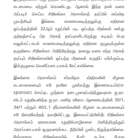
கடமையை ஏற்றுக் கொண்டது. ஆனால் இந்த நாள் வரை
அப்படிச் செய்ய சிறிலங்கா அரசாங்கத் தரப்பில் எவ்வித
முயற்சியும் இல்லை. காணாமலடித்தலுக்கு எதிரான
ஒப்பந்தத்தின் 32ஆம் உறுப்பின் படி, ஒப்பந்த மீறல்கள் என்று
குற்றஞ்சாட்டி பிற அரசுத் தரப்புகளிடமிருந்து கடிதம் பெற
வலுக்கட்டாயக் காணாமலடித்தலுக்கு எதிரான குழுவுக்குள்ள
தகுதியை சிறிலங்கா அறிந்தேற்றது. நாளது வரை எந்த அரசுத்
தரப்பும் சிறிலங்காவின் ஒப்பந்த மீறலைக் கருதிப் பார்க்கும்படி
இக்குழுவை வெளிப்படையாகக் கேட்கவில்லை.
இலங்கை அரசாங்கம் சர்வதேச விதிகளின் கீழான
கடமைகளையும் சரி தானே முன்வந்து இணைஉபயம்(co-
sponsor) செய்த, முற்றாக நடைமுறைப்படுத்துவதாக ஐ.நா.
விடம் உறுதியளித்த ஐ.நா. மனித உரிமை ஆணையத்தின் 30/1,
34/1 மற்றும் 40/L.1 தீர்மானங்களின் கீழான கடமைகளையும்
சரி நிறைவேற்றத் தவறிவிட்டது. இவைமட்டுமின்றி, சிறிலங்கா
அரசாங்கம் ஏராளமான உறுதிமொழிகளை அளித்திருந்தும்
அரசப்படையாள் ஒருவரைக்கூட நீதியின் முன்பு நிறுத்தவில்லை.
நேர்மாறாக, சிறிலங்காவில் போர் நடந்த போது