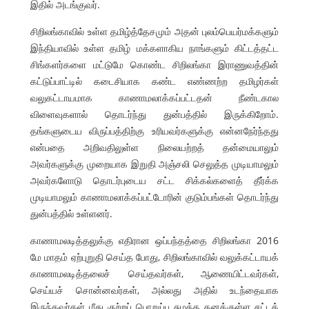
இதில் அடங்குவர்.
சிறிலங்காவில் உள்ள தமிழ்த்தேசமும் அதன் புலம்பெயர்மக்களும்
இந்தியாவில் உள்ள தமிழ் மக்களாகிய நாங்களும் கிட்டத்தட்ட
சிங்களர்களை மட்டுமே கொண்ட சிறிலங்கா இராணுவத்தின்
கட்டுப்பாட்டில் கடைசியாக கண்ட எண்ணற்ற தமிழர்கள்
வலுகட்டாயமாக காணாமலாக்கப்பட்டதன் நீண்டகால
விளைவுகளால் தொடர்ந்து துன்பத்தில் இருக்கிறோம்.
தங்களுடைய விருப்பத்திற்கு உரியவர்களுக்கு என்னநேர்ந்தது
என்பதை அறிவதிலுள்ள நிலையற்றத் தன்மையாலும்
அவர்களுக்கு முறையாக இறுதி அஞ்சலி செலுத்த முடியாமலும்
அவர்களோடு தொடர்புடைய சட்ட சிக்கல்களைத் தீர்க்க
முடியாமலும் காணாமலாக்கப்பட்டோரின் குடும்பங்கள் தொடர்ந்து
துன்பத்தில் உள்ளனர்.
காணாமலடித்தலுக்கு எதிரான ஒப்பந்தத்தை சிறிலங்கா 2016
மே மாதம் ஏற்புறுதி செய்த போது, சிறிலங்காவில் வலுக்கட்டாயக்
காணாமலடித்தலைச் செய்தவர்கள், ஆணையிட்டவர்கள்,
செய்யச் சொன்னவர்கள், அல்லது அதில் உடந்தையாக
இருந்தவர்கள் மீது குற்றப் பொறுப்பு சுமத்த தனக்குள்ள சட்டக்