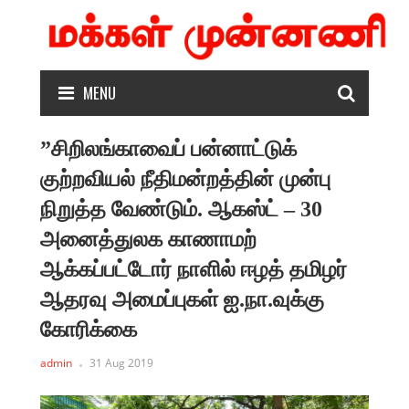
MENU
”சிறிலங்காவைப் பன்னாட்டுக்
குற்றவியல் நீதிமன்றத்தின் முன்பு
நிறுத்த வேண்டும். ஆகஸ்ட் – 30
அனைத்துலக காணாமற்
ஆக்கப்பட்டோர் நாளில் ஈழத் தமிழர்
ஆதரவு அமைப்புகள் ஐ.நா.வுக்கு
கோரிக்கை
admin
31 Aug 2019