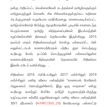
நன்கு அறியப்பட்ட வெள்ளைவேன் கடத்தல்கள் தமிழர்களுக்கும்
மாற்றுகருத்துக் கொண்ட சில சிங்களர்களுக்கும்கூட எதிரான
அடக்குமுறைக் கருவியாக மாறிப்போனது. காணாமலடிக்கப்பட்ட
தமிழ்மக்களோடு சேர்த்து ஆயுதமோதலின் முடிவில் சரணடைந்த
பெரும்பாலான தமிழீழ விடுதலைப்புலிகள் இயக்கத்தின்
உறுப்பினர்களின் நிலையும் தெரியாமலே இருக்கிறது. 2015
நவம்பர் மாதம் சிறிலங்காவுக்குச் சென்று பார்வையிட்ட பின்
வலுக்கட்டாயக் காணாமற்போதல் பற்றிய ஐநா செயற்குழு
கூறியது போல், நடப்பில் செயற்குழுவின் பார்வையிலுள்ள
காணாமற்போதல் நேர்வுகளின் தொகையில் சிறிலங்கா
இரண்டாமிடம் வகிக்கிறது. .
சிறிலங்கா 2016 அக்டோபரிலும் 2017 மார்ச்சிலும் 2019
மார்ச்சிலும் மனித உரிமை மன்றத்தில் “காணாமல் போனோர்
அலுவலகம் அமைத்துள்ளோம், இது ஒரு சாதனை” என்று
கூறியது ஏமாற்றுப் பேச்சே. தமிழ்ச் சமுதாயத்திடமிருந்து
உருப்படியான உள்ளீடு ஏதுமில்லாமலும் மனித உரிமை மன்றத்தின்
30/1 தீர்மானம் (
A/HRC/30/L.29
) கோரியவாறு பன்னாட்டு