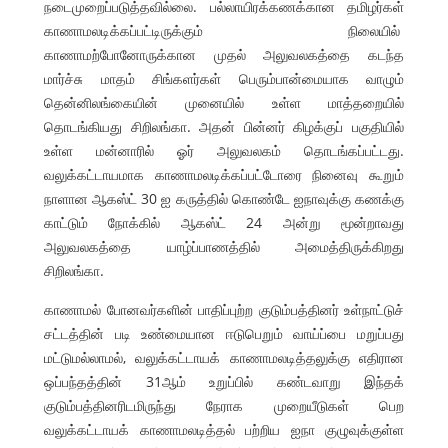
நடைமுறைப்படுத்தவில்லை. பல்லாயிரக்கணக்கான தமிழர்கள்
காணாமலடிக்கப்பட்டிருக்கும் நிலையில்
காணாமற்போனோருக்கான முதல் அலுவலகத்தை கடந்த
மார்ச்சு மாதம் சிங்களர்கள் பெரும்பான்மையாக வாழும்
தென்னிலங்கையின் முனையில் உள்ள மாத்தறையில்
தொடங்கியது சிறிலங்கா. அதன் பின்னர் கிழக்குப் பகுதியில்
உள்ள மன்னாரில் ஓர் அலுவலகம் தொடங்கப்பட்டது.
வலுக்கட்டாயமாக காணாமலடிக்கப்பட்டோரை நினைவு கூறும்
நாளான ஆகஸ்ட் 30 ஐ கருத்தில் கொண்டே ஐநாவுக்கு கணக்கு
காட்டும் நோக்கில் ஆகஸ்ட் 24 அன்று மூன்றாவது
அலுவலகத்தை யாழ்ப்பாணத்தில் அமைத்திருக்கிறது
சிறிலங்கா.
காணாமல் போனவர்களின் பாதிப்புற்ற குடும்பத்தினர் உள்நாட்டுச்
சட்டத்தின் படி உண்மையான ஈடுபெறும் வாய்ப்பை மறுப்பது
மட்டுமல்லாமல், வலுக்கட்டாயக் காணாமலடித்தலுக்கு எதிரான
ஒப்பந்தத்தின் 31ஆம் உறுப்பில் கண்டவாறு இந்தக்
குடும்பத்தினரிடமிருந்து நேராக முறையீடுகள் பெற
வலுக்கட்டாயக் காணாமலடித்தல் பற்றிய ஐநா குழுவுக்குள்ள