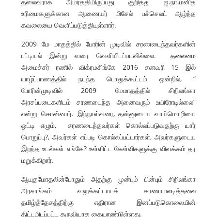
தலைவராக அமர்த்தியிருப்பது குறித்து ஐ.நா.மனித
உரிமைகளுக்கான ஆணையர் மிசேல் பச்செலட் ஆழ்ந்த
கவலையை வெளிப்படுத்தியுள்ளார்.
2009 மே மாதத்தில் போரின் முடிவில் சரணடைந்தவர்களின்
பட்டியல் இன்று வரை வெளியிடப்படவில்லை. தலைமை
அமைச்சர் ரணில் விக்ரமசிங்கே 2016 சனவரி 15 இல்
யாழ்ப்பாணத்தில் நடந்த பொதுக்கூட்டம் ஒன்றில், “
போரின்முடிவில் 2009 மேமாதத்தில் சிறிலங்கா
அரசப்படைகளிடம் சரணடைந்த அனைவரும் உயிரோடில்லை”
என்று சொன்னார். இந்நாள்வரை, தன்னுடைய வாய்மொழியை
ஒட்டி எழும், சரணடைந்தவர்கள் கொல்லப்படுவதற்கு யார்
பொறுப்பு?, அவர்கள் எப்படி கொல்லப்பட்டார்கள், அவர்களுடைய
இறந்த உடல்கள் எங்கே? உள்ளிட்ட கேள்விகளுக்கு விளக்கம் தர
மறுக்கிறார்.
ஆயுதமோதலின்போதும் அதற்கு முன்பும் பின்பும் சிறிலங்கா
அரசாங்கம் வலுக்கட்டாயக் காணாமலடித்தலை
தமிழ்த்தேசத்திற்கு எதிரான இனப்படுகொலையின்
திட்டமிடப்பட்ட கருவியாக கையாண்டுள்ளது.