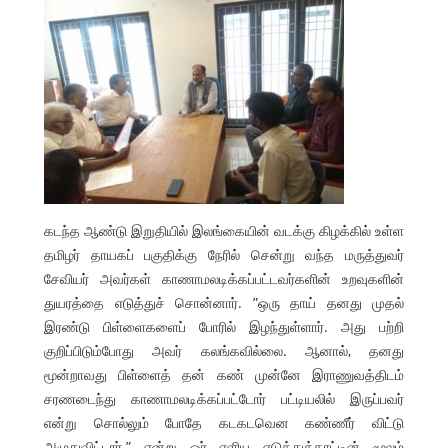
கடந்த ஆண்டு இறுதியில் இலங்கையின் வடக்கு கிழக்கில் உள்ள
தமிழர் தாயகப் பகுதிக்கு நேரில் சென்று வந்த மருத்துவர்
சேவியர் அவர்கள் காணாமலடிக்கப்பட்டவர்களின் உறவுகளின்
துயரத்தை எடுத்துச் சொன்னார். ”ஒரு தாய் தனது முதல்
இரண்டு பிள்ளைகளைப் போரில் இழந்துள்ளார். அது பற்றி
குறிப்பிடும்போது அவர் கலங்கவில்லை. ஆனால், தனது
மூன்றாவது பிள்ளைத் தன் கண் முன்னே இராணுவத்திடம்
சரணடைந்து காணாமலடிக்கப்பட்டோர் பட்டியலில் இருப்பவர்
என்று சொல்லும் போதே கடகடவென கண்ணீர் விட்டு
அழுதுவிட்டார்.” என்று ஓர் எளிய எடுத்துக்காட்டின் மூலம்