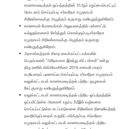
காணாமலடித்தல் ஒப்பந்தத்தின் 31ஆம் உறுப்பையொட்டிப்
பிரகடனம் செய்யும்படி சர்வதேச சமுதாயம்
சிறிலங்காவுக்கு அழுத்தம் தருமாறு வலியுறுத்துகிறோம்.
காணாமல் போனவர்கள் அலுவலகத்தில் பன்னாட்டு
வல்லுநர்களைச் சேர்த்துக் கொள்ளும்படிசர்வதேச
சமுதாயம் சிறிலங்காவுக்கு அழுத்தம் தருமாறு
வலியுறுத்துகிறோம்.
அரசாங்கத்தால் சிறை வைக்கப்பட்டவர்களில்
பெரும்பாலார் “அநேகமாக இறந்து விட்டார்கள்” என்று
திரு ரணில் விக்கிரமசிங்கா 2016 சனவரி மாதம்
கூறியதைப் புலனாய்வு செய்யும்படி சர்வதேச சமுதாயம்
வலுக்கட்டாயக் காணாமலடித்தல் பற்றிய குழுவைக்
கேட்குமாறு வலியுறுத்துகிறோம்.
வலுக்கட்டாயக் காணாமலடித்தல் பற்றிய ஒப்பந்தத்தில்
ஒப்பமிட்டுள்ள அரசுகள் உறுப்பு 32இல் வழிவகை
செய்யப்பட்டுள்ள கடப்பாடுகளை சிறிலங்கா நிறைவேற்றத்
தவறியிருப்பதைக் கருதிப் பார்க்கும்படி சர்வதேச
சமுதாயம் வலுக்கட்டாயக் காணாமலடித்தல் பற்றிய