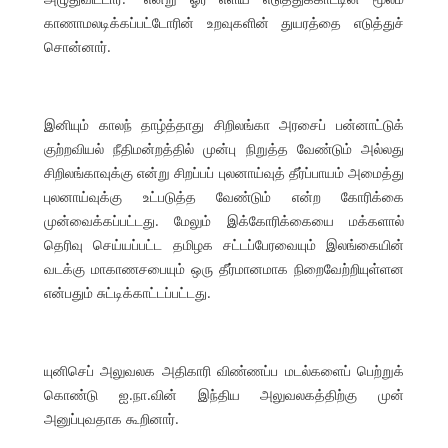
காணாமலடிக்கப்பட்டோரின் உறவுகளின் துயரத்தை எடுத்துச்
சொன்னார்.
இனியும் காலந் தாழ்த்தாது சிறிலங்கா அரசைப் பன்னாட்டுக்
குற்றவியல் நீதிமன்றத்தில் முன்பு நிறுத்த வேண்டும் அல்லது
சிறிலங்காவுக்கு என்று சிறப்பப் புலனாய்வுத் தீர்ப்பாயம் அமைத்து
புலனாய்வுக்கு உட்படுத்த வேண்டும் என்ற கோரிக்கை
முன்வைக்கப்பட்டது. மேலும் இக்கோரிக்கையை மக்களால்
தெரிவு செய்யப்பட்ட தமிழக சட்டப்பேரவையும் இலங்கையின்
வடக்கு மாகாணசபையும் ஒரு தீர்மானமாக நிறைவேற்றியுள்ளன
என்பதும் சுட்டிக்காட்டப்பட்டது.
யுனிசெப் அலுவலக அதிகாரி விண்ணப்ப மடல்களைப் பெற்றுக்
கொண்டு ஐ.நா.வின் இந்திய அலுவலகத்திற்கு முன்
அனுப்புவதாக கூறினார்.