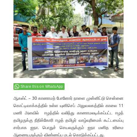
Share this on WhatsApp
ஆகஸ்ட் – 30 காணாமற் போனோர் நாளை முன்னிட்டு சென்னை
கொட்டிவாக்கத்தில் உள்ள யுனிசெப் அலுவலகத்தில் காலை 11
மணி அளவில் ஈழத்தில் வலிந்து காணாமலடிக்கப்பட்ட ஈழத்
தமிழருக்கு நீதிக்கோரி ஈழத் தமிழர் வாழ்வுரிமைக் கூட்டமைப்பு
சார்பாக ஐநா. பொதுச் செயலருக்கும் ஐநா மனித உரிமை
ஆணையருக்கும் விண்ணப்ப மடல் கொடுக்கப்பட்டது.