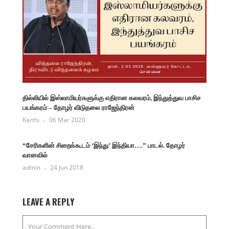
தில்லியில் இஸ்லாமியர்களுக்கு எதிரான கலவரம், இந்துத்துவ பாசிச
பயங்கரம் – தோழர் விடுதலை ராஜேந்திரன்
Karthi
06 Mar 2020
“சேரிகளின் சிறைக்கூடம் ‘இந்து’ இந்தியா….” பாடல். தோழர்
வானவில்
admin
24 Jun 2018
LEAVE A REPLY