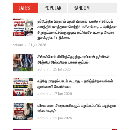
LATEST
POPULAR
RANDOM
தர்மேந்திர பிரதான் பதவி விலகல்! பாசிச எதிர்ப்புக்
களத்தில் மகத்தான வெற்றி! பாசிச மோடி – அமித்ஷா
சிறுகும்பலாட்சிக்கு முடிவு கட்டுவதே உடனடி அவசர
இலக்கு!கூட்டறிக்கை
admin
31 Jul 2026
சிங்கம்போல் சிலிர்த்தெழுந்த கரப்பான் பூச்சிகள்!
அஞ்சிய அஸ்வமேத யாகக் கும்பல்!
admin
25 Jul 2026
வந்தே மாதரம் பாடக் கூடாது – தமிழ்த்தேச மக்கள்
முன்னணி கோரிக்கை
admin
17 Jun 2026
விசாரணை சிறைவாசிகளும் மறுக்கப்படும் மருத்துவ
உரிமைகளும்
admin
11 Jun 2026