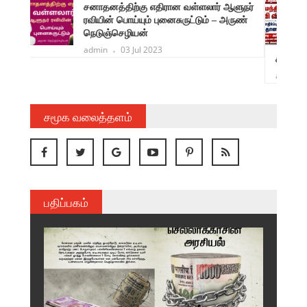
ளுநர்
தர்மேந்திர பிரதான் பதவி விலகல்! பாசிச
ருண்
எதிர்ப்புக் களத்தில் மகத்தான வெற்றி!
பாசிச மோடி – அமித்ஷா சிறுகும்பலாட்சிக்கு
முடிவு கட்டுவதே உடனடி அவசர இலக்கு!
கூட்டறிக்கை
admin
31 Jul 2026
சமூக வலைத்தளம்
பதிப்பகம்