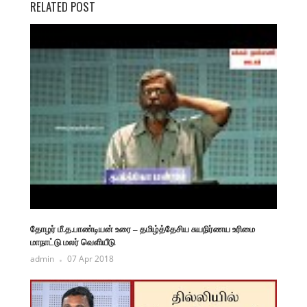
RELATED POST
தோழர் மீ.த.பாண்டியன் உரை – தமிழ்த்தேசிய சுயநிர்ணய உரிமை
மாநாட்டு மலர் வெளியீடு
admin
07 Apr 2018