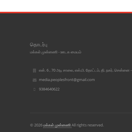
தொடர்பு
மக்கள் முன்னணி - ஊடக மையம்
என். 6 , 70 அடி சாலை, எஸ்.பி. தோட்டம், தி. நகர், சென்னை 
media.peoplesfront@gmail.com
9384640622
© 2026
மக்கள் முன்னணி
All rights reserved.