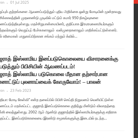
in
01 Jul 2025
ுப்புக் குற்றங்களை ஆவணப்படுத்தும் புதிய அறிக்கை ஒன்று மோடியின் மூன்றாவது
ிக்காலத்தின் முதலாண்டு முடிவில் மட்டும் சுமார் 950 நிகழ்வுகளை
ப்படுத்தியுள்ளது. மதச்சிறுபான்மையினர், குறிப்பாக இsusuசுலாமியர்களும்
த்தவர்களும் வெறுப்புப் பேச்சுகளாலும் வன்முறைகளாலும் பாதிக்கப்பட்டுள்ளனர்.
ல் உரிமைகள் பாதுகாப்பிற்கான சங்கம் மற்றும் க்வில்...
ஜராத் இஸ்லாமிய இனப்படுகொலையை விசாரனைக்கு
்படுத்தும் பிபிசியின் ஆவணப்படம்!
ஜராத் இஸ்லாமிய படுகொலை மீதான தற்சார்பான
்னாட்டுப் புலனாய்வைக் கோருவோம்! – பாலன்
in
23 Feb 2023
்தியா: மோடி கேள்வி” என்ற தலைப்பில் பிபிசி செய்தி நிறுவனம் வெளியிட்டுள்ள
ப்படம் மறக்கப்பட்ட குஜராத் இனப்படுகொலை குறித்து மீண்டும் விவாதத்தை
க்கி வைத்துள்ளது. 2002 ஆம் ஆண்டு குஜராத்தில் இஸ்லாமியர்களுக்கு எதிராக
்தப்பட்ட இனப்படுகொலையை இரண்டு சமூகங்களுக்கு இடையில் நடந்த...