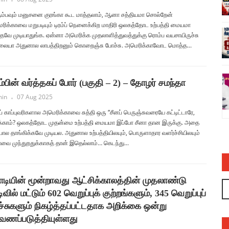
ும்பவும் மனுசனை குரங்கா கூட மாத்தலாம், ஆனா சத்தியமா சொல்றேன்
ரிக்காவை மறுபடியும் டிரம்ப் நெனைக்கிற மாதிரி ஒலகத்தோட உற்பத்தி மையமா
்தவே முடியாதுங்க. ஏன்னா அமெரிக்க முதலாளித்துவத்துக்கு ரொம்ப வயசாயிருச்சு
லையா அதுனால லாபத்திறனும் கொறைஞ்சு போச்சு. அமெரிக்காவோட மொத்த...
ல் பாயாசம்
சனாதனத்திற்கு எதிரான வள்ளலார் ஆளுநர்
ரம்பின் வர்த்தகப் போர் (பகுதி – 2) – தோழர் சமந்தா
ரவியின் பொய்யும் புனைசுருட்டும் – அருண்
in
07 Aug 2025
நெடுஞ்செழியன்
்ப் காப்புவரிகளால அமெரிக்காவை சுத்தி ஒரு “சீனப் பெருஞ்சுவரையே கட்டிட்டாரே,
admin
03 Jul 2023
க்காம்? ஒலகத்தோட முதன்மை உற்பத்தி மையமா இப்போ சீனா தான இருக்கு. அதை
ம்பால தாங்கிக்கவே முடியல. அதுனால உற்பத்தியிலயும், பொருளாதார வளர்ச்சியிலயும்
ாவை முந்துறதுக்காகத் தான் இதெல்லாம்… கெடந்து...
டியின் மூன்றாவது ஆட்சிக்காலத்தின் முதலாண்டு
டிவில் மட்டும் 602 வெறுப்புக் குற்றங்களும், 345 வெறுப்புப்
ச்சுகளும் நிகழ்த்தப்பட்டதாக அறிக்கை ஒன்று
ணப்படுத்தியுள்ளது