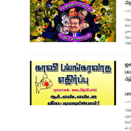
அத
adm
அதா
செய்
முற
ஆதா
அதி
ஜன
பய
ஆர
பா
adm
194
படு
செய
சுட