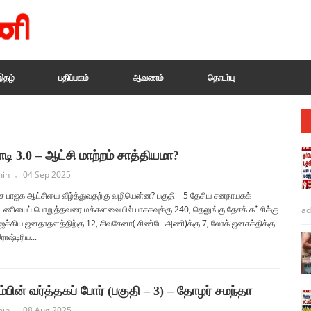
இதழ்
பதிப்பகம்
ஆவணம்
தொடர்பு
டி 3.0 – ஆட்சி மாற்றம் சாத்தியமா?
in
04 Sep 2025
ிச பாஜக ஆட்சியை வீழ்த்துவதற்கு வழியென்ன? பகுதி – 5 தேசிய சனநாயகக்
்டணியைப் பொறுத்தவரை மக்களவையில் பாசகவுக்கு 240, தெலுங்கு தேசக் கட்சிக்கு
ad
 ஐக்கிய ஜனதாதளத்திற்கு 12, சிவசேனா( சிண்டே அணி)க்கு 7, லோக் ஜனசக்திக்கு
ராஷ்டிரிய...
ரம்பின் வர்த்தகப் போர் (பகுதி – 3) – தோழர் சமந்தா
in
08 Aug 2025