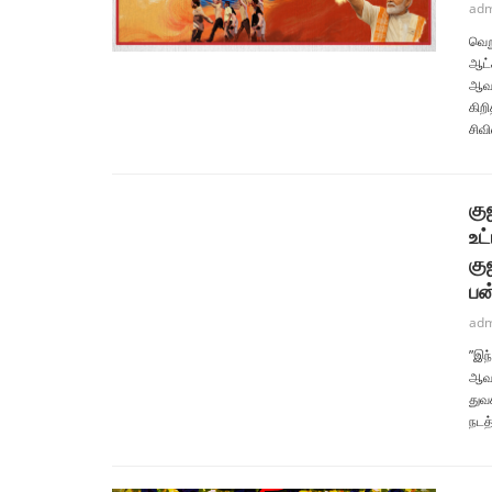
adm
வெற
ஆட்ச
ஆவண
கிறி
சிவி
கு
உட
கு
பன
adm
”இந
ஆவண
துவ
நடத