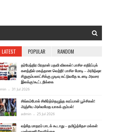
LATEST
POPULAR
RANDOM
தர்மேந்திர பிரதான் பதவி விலகல்! பாசிச எதிர்ப்புக்
களத்தில் மகத்தான வெற்றி! பாசிச மோடி – அமித்ஷா
சிறுகும்பலாட்சிக்கு முடிவு கட்டுவதே உடனடி அவசர
இலக்கு!கூட்டறிக்கை
min
31 Jul 2026
சிங்கம்போல் சிலிர்த்தெழுந்த கரப்பான் பூச்சிகள்!
அஞ்சிய அஸ்வமேத யாகக் கும்பல்!
admin
25 Jul 2026
வந்தே மாதரம் பாடக் கூடாது – தமிழ்த்தேச மக்கள்
முன்னணி கோரிக்கை