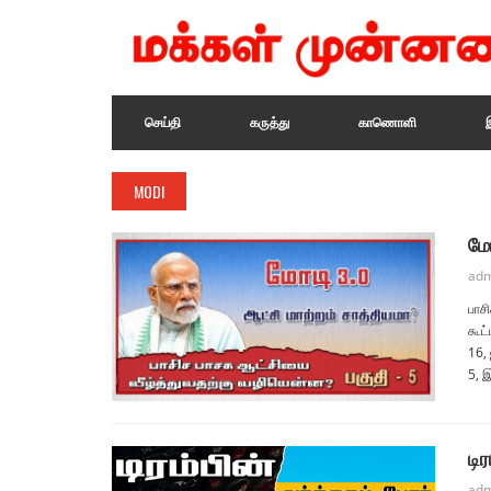
செய்தி
கருத்து
காணொளி
MODI
மோ
adm
பாச
கூட
16,
5, இ
டி
adm