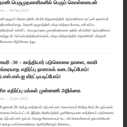
ானி-பெருமுதலாளிகளில் பெரும் கொள்ளையன்
in
04 Feb 2023
னி குழுமம் மீதான ஹின்டன்பர்க் நிறுவனத்தின் ஆய்வறிக்கை நாட்டின் தலைப்புச்
தியாகியுள்ளது. அதானி குழுமத்தின் பங்கு வர்த்தக மோசடி, வரி ஏய்ப்பு
ைகேடுகள் உள்ளிட்ட பொருளாதார முறைகேடுகளை ஹின்டன்பர்கின் ஆய்வறிக்கை
ரத்துடன் அம்பலப்படுத்தியுள்ளதால், பங்கு வர்த்தகத்தில் அதானியின் பங்குகள்
வேகமாக வீழ்ச்சியடைந்து...
வரி -30 – காந்தியார் படுகொலை நாளை, காவி
ங்கரவாத எதிர்ப்பு நாளாகக் கடைபிடிப்போம்!
்.எஸ்.எஸ்.ஐ விரட்டியடிப்போம்!
சிச எதிர்ப்பு மக்கள் முன்னணி அறிக்கை
in
23 Jan 2023
8 ஜனவரி 30 அன்று காந்தியார் ஆர்.எஸ்.எஸ் அமைப்பைச் சேர்ந்த கோட்சே கும்பலால்
கொலை செய்யப்பட்டார். இந்திய தேசியத்தின் முன்னோடியான காந்தியைப் படுகொலை
்த ஆர்.எஸ்.எஸ் கும்பல் அவரது சிலையையும் கூட விட்டுவைக்காமல் துப்பாக்கியால்
்டு தனது பயங்கரவாதத்தை ஆண்டுதோறும் நினைவு...