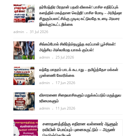
தர்மேந்திர பிரதான் பதவி விலகல்! பாசிச எதிர்ப்புக்
களத்தில் மகத்தான வெற்றி! பாசிச மோடி – அமித்ஷா
சிறுகும்பலாட்சிக்கு முடிவு கட்டுவதே உடனடி அவசர
இலக்கு!கூட்டறிக்கை
admin
31 Jul 2026
சிங்கம்போல் சிலிர்த்தெழுந்த கரப்பான் பூச்சிகள்!
அஞ்சிய அஸ்வமேத யாகக் கும்பல்!
admin
25 Jul 2026
வந்தே மாதரம் பாடக் கூடாது – தமிழ்த்தேச மக்கள்
முன்னணி கோரிக்கை
admin
17 Jun 2026
விசாரணை சிறைவாசிகளும் மறுக்கப்படும் மருத்துவ
உரிமைகளும்
admin
11 Jun 2026
சனாதனத்திற்கு எதிரான வள்ளலார் ஆளுநர்
ரவியின் பொய்யும் புனைசுருட்டும் – அருண்
நெடுஞ்செழியன்