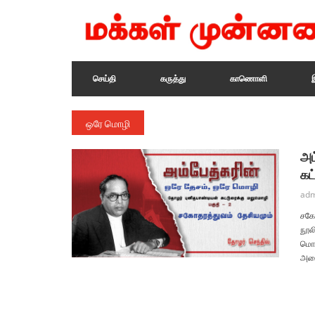
செய்தி
கருத்து
காணொளி
ஒரே மொழி
அம
கட
adm
சகோ
நூல
மொழி
அமை