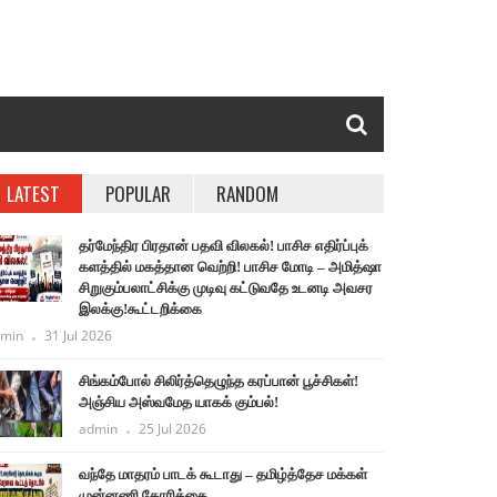
LATEST
POPULAR
RANDOM
தர்மேந்திர பிரதான் பதவி விலகல்! பாசிச எதிர்ப்புக்
களத்தில் மகத்தான வெற்றி! பாசிச மோடி – அமித்ஷா
சிறுகும்பலாட்சிக்கு முடிவு கட்டுவதே உடனடி அவசர
இலக்கு!கூட்டறிக்கை
min
31 Jul 2026
சிங்கம்போல் சிலிர்த்தெழுந்த கரப்பான் பூச்சிகள்!
அஞ்சிய அஸ்வமேத யாகக் கும்பல்!
admin
25 Jul 2026
வந்தே மாதரம் பாடக் கூடாது – தமிழ்த்தேச மக்கள்
முன்னணி கோரிக்கை