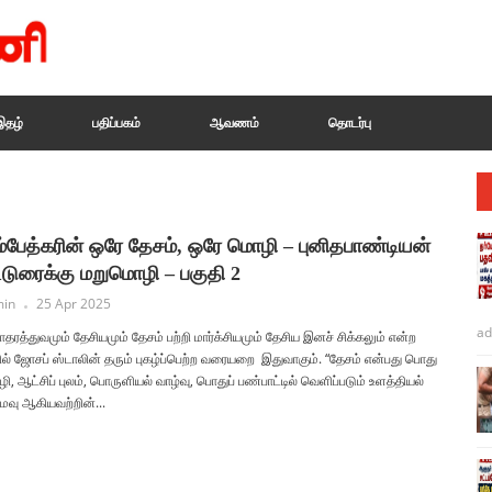
இதழ்
பதிப்பகம்
ஆவணம்
தொடர்பு
்பேத்கரின் ஒரே தேசம், ஒரே மொழி – புனிதபாண்டியன்
்டுரைக்கு மறுமொழி – பகுதி 2
in
25 Apr 2025
ad
தரத்துவமும் தேசியமும் தேசம் பற்றி மார்க்சியமும் தேசிய இனச் சிக்கலும் என்ற
ில் ஜோசப் ஸ்டாலின் தரும் புகழ்ப்பெற்ற வரையறை இதுவாகும். “தேசம் என்பது பொது
, ஆட்சிப் புலம், பொருளியல் வாழ்வு, பொதுப் பண்பாட்டில் வெளிப்படும் உளத்தியல்
வு ஆகியவற்றின்...