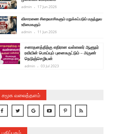
admin
17 Jun 2026
விசாரணை சிறைவாசிகளும் மறுக்கப்படும் மருத்துவ
உரிமைகளும்
admin
11 Jun 2026
் ஆளுநர்
தர்மேந்திர பிரதான் பதவி விலகல்! பாசிச
 – அருண்
எதிர்ப்புக் களத்தில் மகத்தான வெற்றி!
பாசிச மோடி – அமித்ஷா சிறுகும்பலாட்சிக்கு
முடிவு கட்டுவதே உடனடி அவசர இலக்கு!
கூட்டறிக்கை
admin
31 Jul 2026
சமூக வலைத்தளம்
பதிப்பகம்