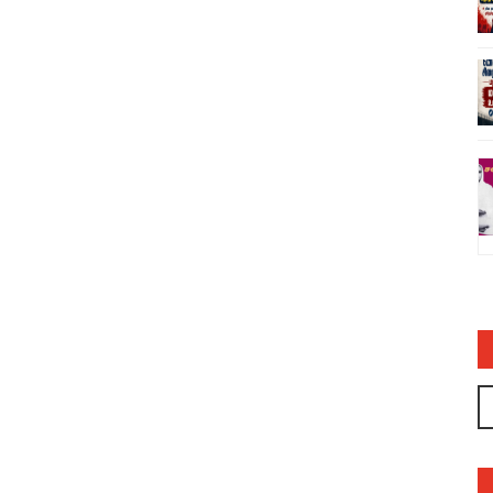
ிர்ப்பு! செயலில் பாயாசம்
சனாதனத்திற்கு எதிரான வள்ளலார
ரவியின் பொய்யும் புனைசுருட்டும்
நெடுஞ்செழியன்
2026
admin
03 Jul 2023