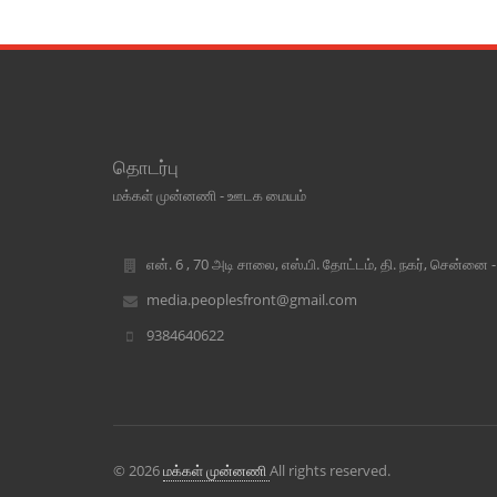
தொடர்பு
மக்கள் முன்னணி - ஊடக மையம்
என். 6 , 70 அடி சாலை, எஸ்.பி. தோட்டம், தி. நகர், சென்னை 
media.peoplesfront@gmail.com
9384640622
© 2026
மக்கள் முன்னணி
All rights reserved.