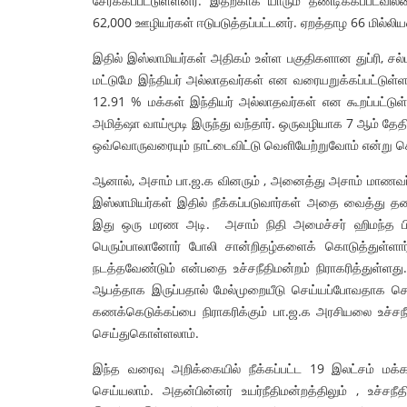
சேர்க்கப்பட்டுள்ளனர். இதற்காக யாரும் தண்டிக்கப்பட
62,000 ஊழியர்கள் ஈடுபடுத்தப்பட்டனர். ஏறத்தாழ 66 மில்லியன
இதில் இஸ்லாமியர்கள் அதிகம் உள்ள பகுதிகளான துப்ரி, சல்
மட்டுமே இந்தியர் அல்லாதவர்கள் என வரையறுக்கப்பட்டுள்ளத
12.91 % மக்கள் இந்தியர் அல்லாதவர்கள் என கூறப்பட்டு
அமித்ஷா வாய்மூடி இருந்து வந்தார். ஒருவழியாக 7 ஆம் தே
ஒவ்வொருவரையும் நாட்டைவிட்டு வெளியேற்றுவோம் என்று சொ
ஆனால், அசாம் பா.ஜ.க வினரும் , அனைத்து அசாம் மாணவர்
இஸ்லாமியர்கள் இதில் நீக்கப்படுவார்கள் அதை வைத்து 
இது ஒரு மரண அடி. அசாம் நிதி அமைச்சர் ஹிமந்த பிஸ
பெரும்பாலானோர் போலி சான்றிதழ்களைக் கொடுத்துள்ளார்
நடத்தவேண்டும் என்பதை உச்சநீதிமன்றம் நிராகரித்துள்ளத
ஆபத்தாக இருப்பதால் மேல்முறையீடு செய்யப்போவதாக சொல்
கணக்கெடுக்கப்பை நிராகரிக்கும் பா.ஜ.க அரசியலை உச்
செய்துகொள்ளலாம்.
இந்த வரைவு அறிக்கையில் நீக்கப்பட்ட 19 இலட்சம் மக்கள் 
செய்யலாம். அதன்பின்னர் உயர்நீதிமன்றத்திலும் , உச்சநீ