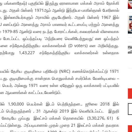
து பங்களாதேஷ்) பகுதியில் இருந்து ஏராளாமான மக்கள் அசாம் நோக்கி
ட்டது. அதன் பின்னர் 1971ஆம் ஆண்டு இந்தியா-பாகிஸ்தான் போரினால்
், இஸ்லாமியர்களும் அசாமில் குடியேறினர். அதன் பின்னர் 1967 இல்
 எனப்படும் அனைத்து அசாம் மாணவர் கூட்டமைப்பு மற்றும் அனைத்து
றும் 1979-85 ஆண்டு வரை நடந்த போராட்டங்கள், கலவரங்கள் விளைவாக
போடப்பட்ட ஒப்பந்தப்படி ’அந்நியரை வெளியேற்றுவது’ என ஒப்பந்தம்
ளை சந்தேகத்திற்குரிய வாக்காளர்கள் (D voters) என அறிவித்தது.
ல் பாயாசம்
சனாதனத்திற்கு எதிரான வள்ளலார் ஆளுநர்
தற்போது 1,43,227 சந்தேகத்திற்குரிய வாக்காளர்கள் உள்ளதாக
ரவியின் பொய்யும் புனைசுருட்டும் – அருண்
நெடுஞ்செழியன்
admin
03 Jul 2023
ார்வையில் தேசிய குடியுரிமை பதிவேடு (NRC) கணக்கெடுக்கப்பட்டு 1971
ிடபட்டது. குடியுரிமைக்கு சான்றாக பொதுமக்கள் சமர்பிக்க வேண்டியவை –
பெயர், அல்லது 1971 வரை உள்ள ஏதேனும் ஒரு வாக்காளர் பட்டியலில்
யான ஆவணங்கள் காட்டப்படவேண்டும்.
யலில் 1,90,000 பெயர்கள் இடம் பெற்றிருந்தன., ஜூலை 2018 இல்
இடம் பெற்றுருந்தனர் , 31 ஆகஸ்டு 2019 இல் வெளியிடப்பட்ட இறுதி
்று கோடியே முப்பது இலட்சம் மக்கள் தொகையில் (3,30,276, 61) 6
ப்பட்டுள்ளது. அப்படியானால் முதல் முறை 21 இலட்சம் மக்கள் தவறாக