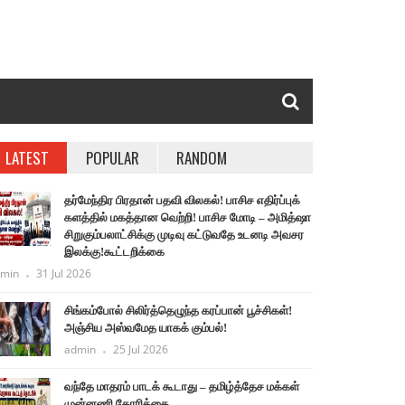
LATEST
POPULAR
RANDOM
தர்மேந்திர பிரதான் பதவி விலகல்! பாசிச எதிர்ப்புக்
களத்தில் மகத்தான வெற்றி! பாசிச மோடி – அமித்ஷா
சிறுகும்பலாட்சிக்கு முடிவு கட்டுவதே உடனடி அவசர
இலக்கு!கூட்டறிக்கை
min
31 Jul 2026
சிங்கம்போல் சிலிர்த்தெழுந்த கரப்பான் பூச்சிகள்!
அஞ்சிய அஸ்வமேத யாகக் கும்பல்!
admin
25 Jul 2026
வந்தே மாதரம் பாடக் கூடாது – தமிழ்த்தேச மக்கள்
முன்னணி கோரிக்கை