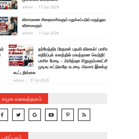
admin
17 Jun 2026
விசாரணை சிறைவாசிகளும் மறுக்கப்படும் மருத்துவ
உரிமைகளும்
admin
11 Jun 2026
தர்மேந்திர பிரதான் பதவி விலகல்! பாசிச
ச
எதிர்ப்புக் களத்தில் மகத்தான வெற்றி!
பாசிச மோடி – அமித்ஷா சிறுகும்பலாட்சிக்கு
க
முடிவு கட்டுவதே உடனடி அவசர இலக்கு!
கூட்டறிக்கை
admin
31 Jul 2026
சமூக வலைத்தளம்
பதிப்பகம்