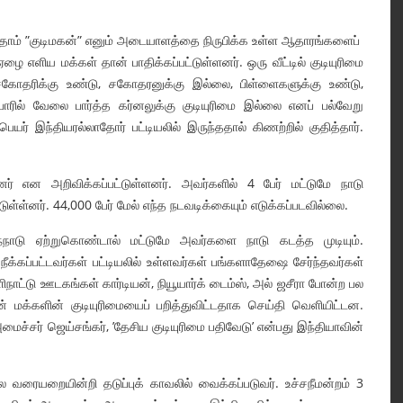
்கள் தாம் ”குடிமகன்” எனும் அடையாளத்தை நிருபிக்க உள்ள ஆதாரங்களைப்
ழை எளிய மக்கள் தான் பாதிக்கப்பட்டுள்ளனர். ஒரு வீட்டில் குடியுரிமை
சகோதரிக்கு உண்டு, சகோதரனுக்கு இல்லை, பிள்ளைகளுக்கு உண்டு,
ோரில் வேலை பார்த்த கர்னலுக்கு குடியுரிமை இல்லை எனப் பல்வேறு
ெயர் இந்தியரல்லாதோர் பட்டியலில் இருந்ததால் கிணற்றில் குதித்தார்.
் என அறிவிக்கப்பட்டுள்ளனர். அவர்களில் 4 பேர் மட்டுமே நாடு
்டுள்ள்னர். 44,000 பேர் மேல் எந்த நடவடிக்கையும் எடுக்கப்படவில்லை.
ந்நாடு ஏற்றுகொண்டால் மட்டுமே அவர்களை நாடு கடத்த முடியும்.
க்கப்பட்டவர்கள் பட்டியலில் உள்ளவர்கள் பங்களாதேஷை சேர்ந்தவர்கள்
ிநாட்டு ஊடகங்கள் கார்டியன், நியூயார்க் டைம்ஸ், அல் ஜசீரா போன்ற பல
் மக்களின் குடியுரிமையைப் பறித்துவிட்டதாக செய்தி வெளியிட்டன.
்சர் ஜெய்சங்கர், ’தேசிய குடியுரிமை பதிவேடு’ என்பது இந்தியாவின்
ல வரையறையின்றி தடுப்புக் காவலில் வைக்கப்படுவர். உச்சநீமன்றம் 3