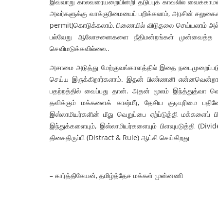
இவ்வாறு காலவரையறையின்றி தடுப்புக் காவலில் வைக்கா
அவர்களுக்கு வாக்குரிமையைப் பறிக்கலாம், அரசின் சலு
permit)கொடுக்கலாம், பிணையில் விடுதலை செய்யலாம் அல்
பல்வேறு ஆலோசனைகளை நீதிமன்றங்கள் முன்வைத்
செவிமடுக்கவில்லை..
அசாமை அடுத்து மேற்குவங்காளத்தில் இதை நடைமுறைப்படுத்
செய்ய இருக்கிறார்களாம். இதன் பிண்ணனி என்னவென்றால்
பதற்றத்தில் வைப்பது தான். அதன் மூலம் இந்த்துத்வா வெ
தவிக்கும் மக்களைக் காஷ்மீர், தேசிய குடியுரிமை பத
இஸ்லாமியர்களின் மீது வெறுப்பை ஏற்ப்டுத்தி மக்களைப் ப
இந்துக்களையும், இஸ்லாமியர்களையும் பிளவுபடுத்தி (D
திசைதிருப்பி (Distract & Rule) ஆட்சி செய்கிறது
– கார்த்திகேயன், தமிழ்த்தேச மக்கள் முன்னணி