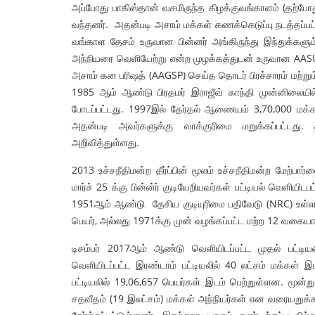
அப்போது பாகிஸ்தான் வசமிருந்த கிழக்குவங்காளம் (தற்போ
வந்தனர். அதன்படி அசாம் மக்கள் கணக்கெடுப்பு நடத்தப்ப
வங்காள தேசம் உருவான பின்னர் அங்கிருந்து இந்துக்களும
அந்நியரை வெளியேற்று என்ற முழக்கத்துடன் உருவான AASU
அசாம் கன பரிஷத் (AAGSP) செய்த தொடர் பிரச்சாரம் மற்
1985 ஆம் ஆண்டு பிரதமர் இராஜீவ் காந்தி முன்னிலையில் 
போடப்பட்டது. 1997இல் தேர்தல் ஆணையம் 3,70,000 மக்க
ட்டப்பேரவை தேர்தல்
சொல்லில் பாசிச எதிர்ப்பு! செயலி
அதன்படி அவர்களுக்கு வாக்குரிமை மறுக்கப்பட்டது. 
றிப்பு
! – செந்தில்
2026
அறிவித்துள்ளது.
admin
13 May 2026
2013 உச்சநீதிமன்ற தீர்ப்பின் மூலம் உச்சநீதிமன்ற மேற்ப
மார்ச் 25 க்கு பின்ன்ர் குடியேறியவர்கள் பட்டியல் வெளிய
1951ஆம் ஆண்டு தேசிய குடியுரிமை பதிவேடு (NRC) உள்ள 
பெயர், அல்லது 1971க்கு முன் வழங்கப்பட்ட மற்ற 12 வகை
டிசம்பர் 2017ஆம் ஆண்டு வெளியிடப்பட்ட முதல் பட்டி
வெளியிடப்பட்ட இரண்டாம் பட்டியலில் 40 லட்சம் மக்கள் 
பட்டியலில் 19,06,657 பெயர்கள் இடம் பெற்றுள்ளன. மூன
சதவீதம் (19 இலட்சம்) மக்கள் அந்நியர்கள் என வரையறுக்க