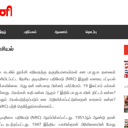
இதழ்
பதிப்பகம்
ஆவணம்
தொடர்பு
ரசியல்
்க கடலில் தூக்கி எறிவதற்கு தகுதியானவர்கள் என பா.ஜ.க தலைவர்
ிடப்பட்ட தேசிய குடியுரிமை பதிவேடு (NRC) இறுதி வரைவு பட்டியல்
றக்கவில்லை. அது ஏன் என்பதை பின்னர் பார்ப்போம். 19 இலட்சம் மக்கள்
ad
ுள்ளது. அவர்கள் கதி என்ன ஆகும் ? இதில் பா.ஜ.க வின் திட்டம் என்ன?
ும் அமல்படுத்தப்படும் என அறிவிக்கப்பட்டுள்ளதன் காரனம் என்ன?
NRC) பற்றி தெரிந்துகொள்ளலாம்..
ியுரிமை பதிவேடு (NRC) ஆரம்பிக்கப்பட்டது. 1951ஆம் ஆண்டு தான்
பு நடத்தப்பட்டது. 1947 இந்திய –பாகிஸ்தான் பிரிவினையின் போது