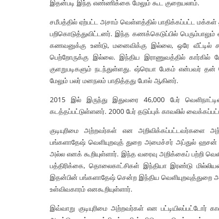
இதன்படி இந்த எண்ணிக்கை மேலும் கூட குறையலாம்.
சமீபத்தில் ஏற்பட்ட அசாம் வெள்ளத்தில் பாதிக்கப்பட்ட மக
பறிகொடுத்துவிட்டனர். இந்த கணக்கெடுப்பில் பெரும்பாலும் ஏ
கணவனுக்கு உண்டு, மனைவிக்கு இல்லை, ஒரே வீட்டில் 
பெற்றோருக்கு இல்லை. இந்திய இராணுவத்தில் கார்கில் ப
குளறுபடிகளும் நடந்துள்ளது. ஷ்ரெயா பேகம் என்பவர் தன் ப
மேலும் பலர் மனநலம் பாதித்தது போல் ஆகினர்.
2015 இல் இருந்து இதுவரை 46,000 பேர் வெளிநாட்டினர
கடத்தப்பட்டுள்ளனர். 2000 பேர் தடுப்புக் காவலில் வைக்கப்பட
குடியுரிமை அற்றவர்கள் என அறிவிக்கப்பட்டவர்களை அ
பங்களாதேஷ் வெளியுறவுத் துறை அமைச்சர் அப்துல் ஹசன் நீ
அல்ல எனக் கூறியுள்ளார். இந்த வரைவு அறிக்கைப் பற்றி வெள
பத்திரிக்கை, தொலைகாட்சிகள் இந்தியா இரண்டு மில்லியன
இதன்பின் பங்களாதேஷ் சென்ற இந்திய வெளியுறவுத்துறை அமைச
உள்விவகாரம் எனகூறியுள்ளார்.
இவ்வாறு குடியுரிமை அற்றவர்கள் என பட்டியிலப்பட்டோர் கா