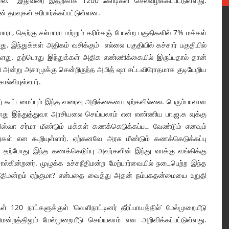
வில்லை. இதுவரை இதற்காக 1200 கோடிகள் செலவழிக்கப்பட்டுள்ளது.
் தரவுகள் சரிபார்க்கப்பட்டுள்ளன.
மாரா, தெற்கு சல்மாரா மற்றும் கரிம்கஞ் போன்ற பகுதிகளில் 7% மக்கள்
ு. இந்துக்கள் அதிகம் வசிக்கும் எல்லை பகுதியில் கச்சார் பகுதியில்
ள்ளது. தற்பொது இந்துக்கள் அதிக எண்ணிக்கையில் இருப்பதால் தான்
தி அன்று அசாமுக்கு சென்றிருந்த அமித் ஷா சட்டவிரோதமாக குடியேறிய
ல்லியுள்ளார்.
 கூட்டமைப்பும் இந்த வரைவு அறிக்கையை ஏற்கவில்லை. பெரும்பாலான
தனது இந்துத்துவா அரசியலை செய்யலாம் என எண்ணிய பா.ஜ.க வுக்கு
்வா சர்மா மீண்டும் மக்கள் கணக்கெடுக்கப்பட வேண்டும் எனவும்
கள் என கூறியுள்ளார். ஏற்கனவே அரசு மீண்டும் கணக்கெடுக்கப்பு
ு. தற்போது இந்த கணக்கெடுப்பு அவர்களின் இந்து வாக்கு வங்கிக்கு
கின்றனர். முழுக்க உச்சநீதிமன்ற மேற்பார்வையில் நடைபெற்ற இந்த
சநீதிமன்றம் ஏற்குமா? என்பதை வைத்து அதன் நம்பகதன்மையை உறுதி
120 நாட்களுக்குள் ‘வெளிநாட்டினர் தீர்ப்பாயத்தில்’ மேல்முறையீடு
திமன்றத்திலும் மேல்முறையீடு செய்யலாம் என அறிவிக்கப்பட்டுள்ளது.