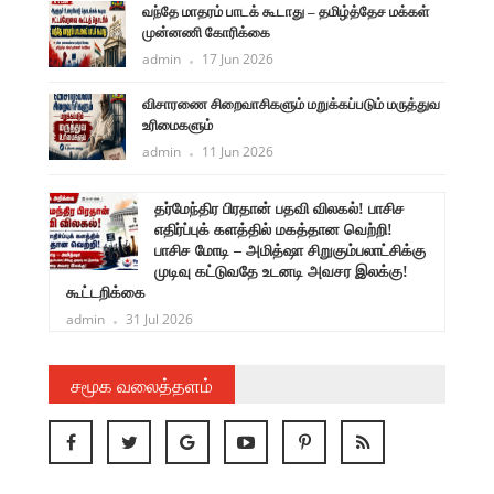
வந்தே மாதரம் பாடக் கூடாது – தமிழ்த்தேச மக்கள்
முன்னணி கோரிக்கை
admin
17 Jun 2026
விசாரணை சிறைவாசிகளும் மறுக்கப்படும் மருத்துவ
உரிமைகளும்
admin
11 Jun 2026
ளுநர்
தர்மேந்திர பிரதான் பதவி விலகல்! பாசிச
ருண்
எதிர்ப்புக் களத்தில் மகத்தான வெற்றி!
பாசிச மோடி – அமித்ஷா சிறுகும்பலாட்சிக்கு
முடிவு கட்டுவதே உடனடி அவசர இலக்கு!
கூட்டறிக்கை
admin
31 Jul 2026
சமூக வலைத்தளம்