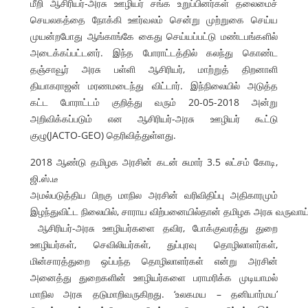
மீறி ஆசிரியர்-அரசு ஊழியர் சங்க உறுப்பினர்கள் தலைமைச்
செயலகத்தை நோக்கி ஊர்வலம் சென்று முற்றுகை செய்ய
முயன்றபோது ஆங்காங்கே கைது செய்யப்பட்டு மண்டபங்களில்
அடைக்கப்பட்டனர். இந்த போராட்டத்தில் கலந்து கொண்ட
தஞ்சாவூர் அரசு பள்ளி ஆசிரியர், மாற்றுத் திறனாளி
தியாகராஜன் மரணமடைந்து விட்டார். இந்நிலையில் அடுத்த
கட்ட போராட்டம் குறித்து வரும் 20-05-2018 அன்று
அறிவிக்கப்படும் என ஆசிரியர்-அரசு ஊழியர் கூட்டு
குழு(JACTO-GEO) தெரிவித்துள்ளது.
2018 ஆண்டு தமிழக அரசின் கடன் சுமார் 3.5 லட்சம் கோடி,
ஜி.ஸ்.டீ
அமல்படுத்திய பிறகு மாநில அரசின் வரிவிதிப்பு அதிகாரமும்
இழந்துவிட்ட நிலையில், சாராய விற்பனையில்தான் தமிழக அரசு வருவாய்
ஆசிரியர்-அரசு ஊழியர்களை தவிர, போக்குவரத்து துறை
ஊழியர்கள், செவிலியர்கள், துப்புரவு தொழிலாளர்கள்,
மின்சாரத்துறை ஒப்பந்த தொழிலாளர்கள் என்று அரசின்
அனைத்து துறைகளின் ஊழியர்களை பராமரிக்க முடியாமல்
மாநில அரசு தடுமாறிவருகிறது. ‘உலகமய – தனியார்மய’