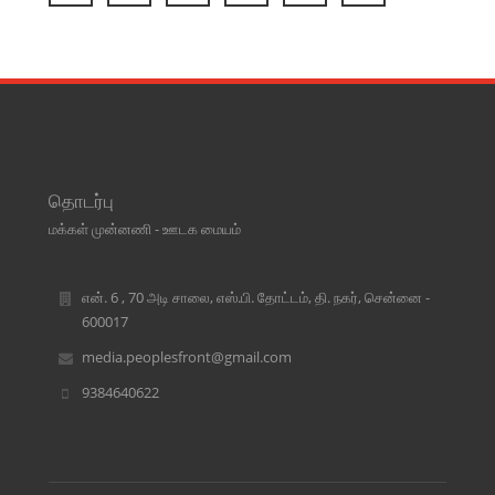
தொடர்பு
மக்கள் முன்னணி - ஊடக மையம்
என். 6 , 70 அடி சாலை, எஸ்.பி. தோட்டம், தி. நகர், சென்னை -
600017
media.peoplesfront@gmail.com
9384640622