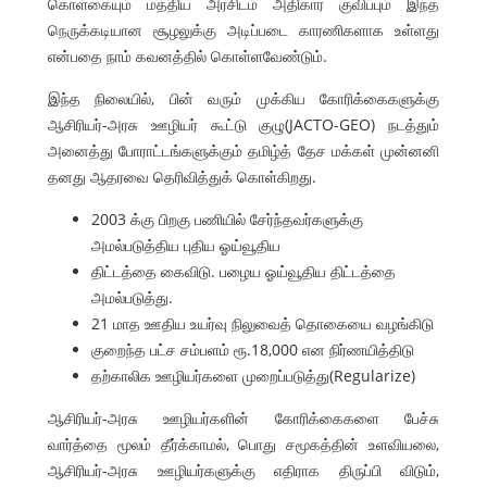
கொள்கையும் மத்திய அரசிடம் அதிகார குவிப்பும் இந்த
நெருக்கடியான சூழலுக்கு அடிப்படை காரணிகளாக உள்ளது
என்பதை நாம் கவனத்தில் கொள்ளவேண்டும்.
இந்த நிலையில், பின் வரும் முக்கிய கோரிக்கைகளுக்கு
ஆசிரியர்-அரசு ஊழியர் கூட்டு குழு(JACTO-GEO) நடத்தும்
அனைத்து போராட்டங்களுக்கும் தமிழ்த் தேச மக்கள் முன்னனி
தனது ஆதரவை தெரிவித்துக் கொள்கிறது.
2003 க்கு பிறகு பணியில் சேர்ந்தவர்களுக்கு
அமல்படுத்திய புதிய ஓய்வூதிய
திட்டத்தை கைவிடு. பழைய ஓய்வூதிய திட்டத்தை
அமல்படுத்து.
21 மாத ஊதிய உயர்வு நிலுவைத் தொகையை வழங்கிடு
குறைந்த பட்ச சம்பளம் ரூ.18,000 என நிர்ணயித்திடு
தற்காலிக ஊழியர்களை முறைப்படுத்து(Regularize)
ஆசிரியர்-அரசு ஊழியர்களின் கோரிக்கைகளை பேச்சு
வார்த்தை மூலம் தீர்க்காமல், பொது சமூகத்தின் உளவியலை,
ஆசிரியர்-அரசு ஊழியர்களுக்கு எதிராக திருப்பி விடும்,