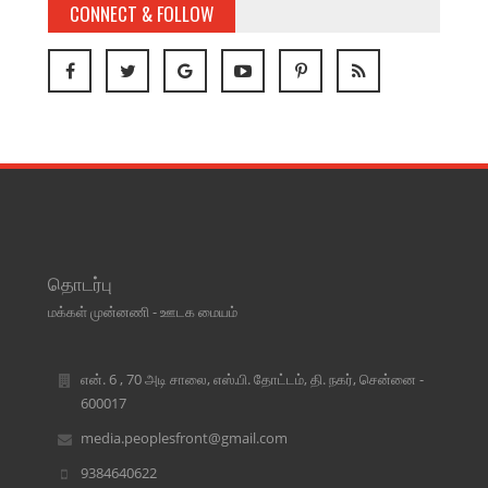
CONNECT & FOLLOW
தொடர்பு
மக்கள் முன்னணி - ஊடக மையம்
என். 6 , 70 அடி சாலை, எஸ்.பி. தோட்டம், தி. நகர், சென்னை -
600017
media.peoplesfront@gmail.com
9384640622