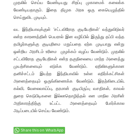
முதலில் செய்ய வேண்டியது சிறப்பு முகாமைக் கலைக்க
வேண்டியதாகும். இதை திமுக அரசு ஒரு கையெழுத்தில்
செய்துவிட முடியும்.
வட இந்தியாவுக்குள் ’சட்டவிரோத குடியேறிகள்’ வந்துவிடுவர்
என்ற காரணத்தின் பெயரால் இன வழிப்பில் இருந்து தப்பி வந்த
தமிழர்களுக்கு குடியுரிமை மறுப்பதை ஏற்க முடியாது என்று
ஒன்றிய அரசிடம் உரிமை முழக்கம் எழுப்ப வேண்டும். முதலில்
சட்டவிரோத குடியேறிகள் என்ற தகுநிலையை மாற்ற அனைத்து
முயற்சிகளையும் எடுக்க வேண்டும். ஏதிலிகளுக்கான
தனிச்சட்டம் இயற்ற இந்தியாவில் உள்ள எதிர்க்கட்சிகள்
அனைத்தையும் ஒருங்கிணைக்க வேண்டும். இதற்கிடையில்,
கல்வி, வேலைவாய்ப்பு, தரமான் குடியிருப்பு வசதிகள், காவல்
துறை கெடுபிடிகளை இல்லாதொழித்தல் என மாநில அரசின்
அதிகாரத்திற்கு உட்பட்ட அனைத்தையும் போர்க்கால
அடிப்படையில் செய்ய வேண்டும்.
Share this on WhatsApp