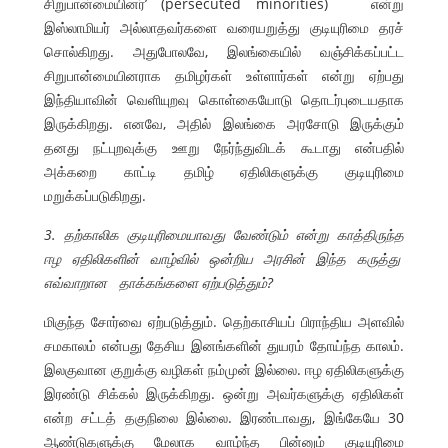
சிறுபான்மையினர்’ (persecuted minorities) என்று
இஸ்லாமியர் அல்லாதவர்களை வரையறுத்து குடியுரிமை தரச்
சொல்கிறது. அதுபோலவே, இலங்கையில் வஞ்சிக்கப்பட்ட
சிறுபான்மையினராக தமிழர்கள் உள்ளார்கள் என்று ஏற்பது
இந்தியாவின் வெளியுறவு கொள்கையோடு தொடர்புடையதாக
இருக்கிறது. எனவே, அதில் இலங்கை அரசோடு இருக்கும்
தனது நட்புறவுக்கு ஊறு நேர்ந்துவிடக் கூடாது என்பதில்
அக்கறை காட்டி தமிழ் ஏதிலிகளுக்கு குடியுரிமை
மறுக்கப்படுகிறது.
3. தற்காலிக குடியுரிமையாவது வேண்டும் என்று காத்திருந்த
ஈழ ஏதிலிகளின் வாழ்வில் ஒன்றிய அரசின் இந்த கருத்து
எவ்வாறான தாக்கங்களை ஏற்படுத்தும்?
மிகுந்த சோர்வை ஏற்படுத்தும். தெற்காசியப் பிராந்திய அளவில்
சமகாலம் என்பது தேசிய இனங்களின் துயரம் தோய்ந்த காலம்.
இலகுவான குறுக்கு வழிகள் நம்முன் இல்லை. ஈழ ஏதிலிகளுக்கு
இரண்டு சிக்கல் இருக்கிறது. ஒன்று அவர்களுக்கு ஏதிலிகள்
என்ற சட்டத் தகுநிலை இல்லை. இரண்டாவது, இங்கேயே 30
ஆண்டுகளுக்கு மேலாக வாழ்ந்த பின்னும் குடியுரிமை