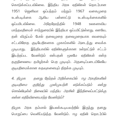
கொடுக்கப்படவில்லை. இந்திய அரசு ஏதிலிகள் தொடர்பான
1951 ஜெனிவா ஒப்பந்தம் மற்றும் 1967 வகைமுறை
உடன்படிக்கை ஆகிய பன்னாட்டு உடன்படிக்கைகளில்
ஒப்பமிடவில்லை. அதேநேரத்தில் 1948 உலகளாவிய
மாந்தவுரிமைச் சாற்றுரையில் இந்தியா ஒப்பமிட்டுள்ளது. எனவே,
தன் விருப்பம் போல் தலைமுறை தலைமுறையாக எவரையும்
சட்டவிரோத குடியேறிகளாக முகாம்களில் அடைத்து வைக்க
முடியாது. இந்தியாவில் ஏதிலிகளுக்கான உள்நாட்டுச் சட்டம்
இயற்றப்பட வேண்டும் என்பதன் மூலமே ஏதிலிகள் என்ற
தகுநிலையை தமிழர்கள் பெற முடியும். அதனடிப்படையிலேயே
குடியுரிமைக்கான கதவுகளையும் திறக்க முடியும்.
4. திமுக தனது தேர்தல் அறிக்கையில் ஈழ அகதிகளின்
குடியுரிமை குறித்து முன்முயற்சி எடுக்கப்படும் என்று
சொல்லியுள்ள் நிலையில் மத்திய அரசின் இந்நிலைப்பாட்டுக்கு
என்ன எதிர்வினையாற்ற வேண்டும்?
திமுக அரசு தம்மால் இயலக்கூடியவற்றில் இருந்து தனது
பொறுப்பை வெளிப்படுத்த வேண்டும். ஈழ ஏதிலி தொடர்பில்