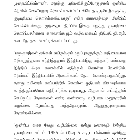
முறையிட்டுள்ளனர். அதற்கு பதிலளிக்கும்போதுதான் ஒன்றிய
அரசின் வெளியுறவு அமைச்சகம் ‘சட்டவிரோத குடியேறிகளுக்கு
குடியுரிமை கொடுக்கவியலாது” என்ற காரணத்தை மீண்டும்
சொல்லியுள்ளது. முந்தைய தீர்ப்பில் இதை மறுத்து குடியுரிமை
கொடுப்பதற்கான காரணங்களும் வழிவகையும் நீதிபதி ஜி.ஆர்.
சுவாமிநாதனால் சுட்டிக்காட்டப்பட்டது.
”மனுதாரர்கள் தங்கள் உயிருக்கும் உறுப்புகளுக்கும் கடுமையான
அச்சுறுத்தலை சந்தித்ததால் இந்தியாவிற்கு வந்தனர் என்பதை
இந்திய் அரசு கணக்கில் எடுத்துக் கொள்ள வேண்டும்.
அவர்கள் இந்தியாவில் அடைக்கலம் தேட வேண்டியதாயிற்று.
தனது உயிரைக் காப்பாற்றிக் கொள்ள ஓடுபவர் விசாவுக்காக
காத்திருப்பாரென எதிர்பார்க்க முடியாது. அதனால், சட்டத்தின்
செய்நுட்ப தேவைகள் என்ற கண்ணாடி வழியாக மனுதாரரின்
வழக்கை ஆராய்வது மாந்தநேயமுள்ள அணுகுமுறையாக
தோன்றவில்லை.
”ஒன்றிய அரசு வேறு வழியில்லை என்று உணரவும் இந்திய
குடியுரிமை சட்டம் 1955 ல் பிரிவு 5 க்குப் பின்னால் ஒளிந்து
கொள்ளவும் தேவையில்லை. இந்தியக் குடியுரிமை சட்டம் 1955