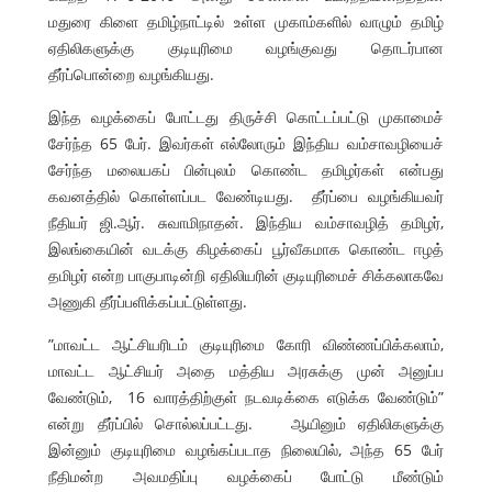
மதுரை கிளை தமிழ்நாட்டில் உள்ள முகாம்களில் வாழும் தமிழ்
ஏதிலிகளுக்கு குடியுரிமை வழங்குவது தொடர்பான
தீர்ப்பொன்றை வழங்கியது.
இந்த வழக்கைப் போட்டது திருச்சி கொட்டப்பட்டு முகாமைச்
சேர்ந்த 65 பேர். இவர்கள் எல்லோரும் இந்திய வம்சாவழியைச்
சேர்ந்த மலையகப் பின்புலம் கொண்ட தமிழர்கள் என்பது
கவனத்தில் கொள்ளப்பட வேண்டியது. தீர்ப்பை வழங்கியவர்
நீதியர் ஜி.ஆர். சுவாமிநாதன். இந்திய வம்சாவழித் தமிழர்,
இலங்கையின் வடக்கு கிழக்கைப் பூர்வீகமாக கொண்ட ஈழத்
தமிழர் என்ற பாகுபாடின்றி ஏதிலியரின் குடியுரிமைச் சிக்கலாகவே
அணுகி தீர்ப்பளிக்கப்பட்டுள்ளது.
”மாவட்ட ஆட்சியரிடம் குடியுரிமை கோரி விண்ணப்பிக்கலாம்,
மாவட்ட ஆட்சியர் அதை மத்திய அரசுக்கு முன் அனுப்ப
வேண்டும், 16 வாரத்திற்குள் நடவடிக்கை எடுக்க வேண்டும்”
என்று தீர்ப்பில் சொல்லப்பட்டது. ஆயினும் ஏதிலிகளுக்கு
இன்னும் குடியுரிமை வழங்கப்படாத நிலையில், அந்த 65 பேர்
நீதிமன்ற அவமதிப்பு வழக்கைப் போட்டு மீண்டும்