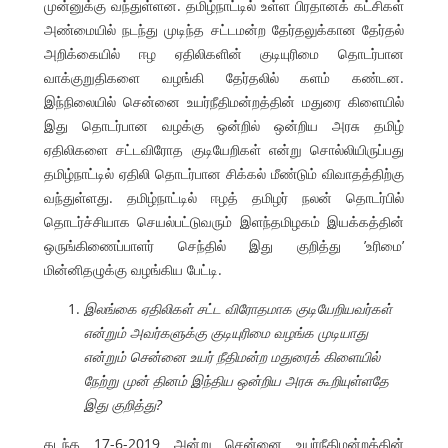
முன்னுக்கு வந்துள்ளன. தமிழ்நாட்டில் உள்ள பிரதானக் கட்சிகள்
அண்மையில் நடந்து முடிந்த சட்டமன்ற தேர்தலுக்கான தேர்தல்
அறிக்கையில் ஈழ ஏதிலிகளின் குடியுரிமை தொடர்பான
வாக்குறுதிகளை வழங்கி தேர்தலில் களம் கண்டன.
இந்நிலையில் சென்னை உயர்நீதிமன்றத்தின் மதுரை கிளையில்
இது தொடர்பான வழக்கு ஒன்றில் ஒன்றிய அரசு தமிழ்
ஏதிலிகளை சட்டவிரோத குடியேறிகள் என்று சொல்லியிருப்பது
தமிழ்நாட்டில் ஏதிலி தொடர்பான சிக்கல் மீண்டும் விவாதத்திற்கு
வந்துள்ளது. தமிழ்நாட்டில் ஈழத் தமிழர் நலன் தொடர்பில்
தொடர்ச்சியாக செயல்பட்டுவரும் இளந்தமிழகம் இயக்கத்தின்
ஒருங்கிணைப்பாளர் செந்தில் இது குறித்து ’உரிமை’
மின்னிதழுக்கு வழங்கிய பேட்டி.
இலங்கை ஏதிலிகள் சட்ட விரோதமாக குடியேறியவர்கள்
என்றும் அவர்களுக்கு குடியுரிமை வழங்க முடியாது
என்றும் சென்னை உயர் நீதிமன்ற மதுரைக் கிளையில்
நேற்று முன் தினம் இந்திய ஒன்றிய அரசு கூறியுள்ளதே
இது குறித்து?
கடந்த 17-6-2019 அன்று சென்னை உயர்நீதிமன்றத்தின்