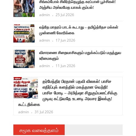
சிங்கம்போல் சிலிர்த்தெழுந்த கரப்பான் பூச்சிகள்!
அஞ்சிய அஸ்வமேத யாகக் கும்பல்!
admin
25 Jul 2026
வந்தே மாதரம் பாடக் கூடாது – தமிழ்த்தேச மக்கள்
முன்னணி கோரிக்கை
admin
17 Jun 2026
விசாரணை சிறைவாசிகளும் மறுக்கப்படும் மருத்துவ
உரிமைகளும்
admin
11 Jun 2026
ளுநர்
தர்மேந்திர பிரதான் பதவி விலகல்! பாசிச
ருண்
எதிர்ப்புக் களத்தில் மகத்தான வெற்றி!
பாசிச மோடி – அமித்ஷா சிறுகும்பலாட்சிக்கு
முடிவு கட்டுவதே உடனடி அவசர இலக்கு!
கூட்டறிக்கை
admin
31 Jul 2026
சமூக வலைத்தளம்