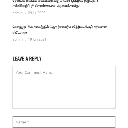
தேசியக் கல்விக் கொள்கைக்கு அவசர ஒப்புதல் தருவதா?
கல்விப்பறிப்புக் கொள்கையை அமலாக்காதே!
admin
29 Jul 2020
பொதுமுடக்க காலத்தில் தொழிலாளர் வயிற்றிலடிக்கும் சரவணா
ஸ்டோர்ஸ்
admin
19 Jun 2021
LEAVE A REPLY