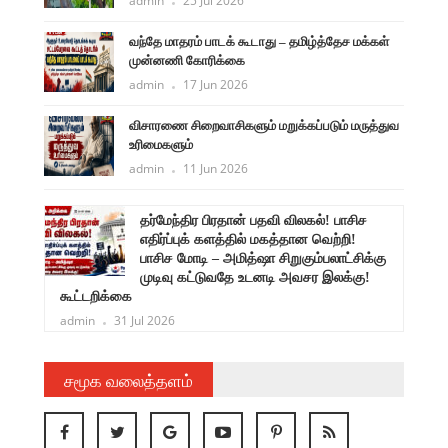
admin
25 Jul 2026
வந்தே மாதரம் பாடக் கூடாது – தமிழ்த்தேச மக்கள்
முன்னணி கோரிக்கை
admin
17 Jun 2026
விசாரணை சிறைவாசிகளும் மறுக்கப்படும் மருத்துவ
உரிமைகளும்
admin
11 Jun 2026
ளுநர்
தர்மேந்திர பிரதான் பதவி விலகல்! பாசிச
ருண்
எதிர்ப்புக் களத்தில் மகத்தான வெற்றி!
பாசிச மோடி – அமித்ஷா சிறுகும்பலாட்சிக்கு
முடிவு கட்டுவதே உடனடி அவசர இலக்கு!
கூட்டறிக்கை
admin
31 Jul 2026
சமூக வலைத்தளம்