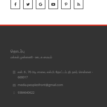
தொடர்பு
மக்கள் முன்னணி - ஊடக மையம்
என். 6 , 70 அடி சாலை, எஸ்.பி. தோட்டம், தி. நகர், சென்னை -
600017
media.peoplesfront@gmail.com
9384640622