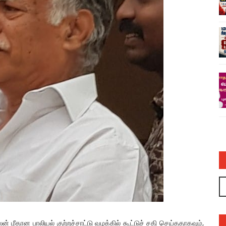
ல் பாயாசம்
சனாதனத்திற்கு எதிரான வள்ளலார் ஆளுநர்
ரவியின் பொய்யும் புனைசுருட்டும் – அருண்
நெடுஞ்செழியன்
admin
03 Jul 2023
ீதான பாலியல் குற்றச்சாட்டு வழக்கில் கூட்டுச் சதி செய்ததாகவும்,