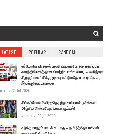
LATEST
POPULAR
RANDOM
தர்மேந்திர பிரதான் பதவி விலகல்! பாசிச எதிர்ப்புக்
களத்தில் மகத்தான வெற்றி! பாசிச மோடி – அமித்ஷா
சிறுகும்பலாட்சிக்கு முடிவு கட்டுவதே உடனடி அவசர
இலக்கு!கூட்டறிக்கை
min
31 Jul 2026
சிங்கம்போல் சிலிர்த்தெழுந்த கரப்பான் பூச்சிகள்!
அஞ்சிய அஸ்வமேத யாகக் கும்பல்!
admin
25 Jul 2026
வந்தே மாதரம் பாடக் கூடாது – தமிழ்த்தேச மக்கள்
முன்னணி கோரிக்கை