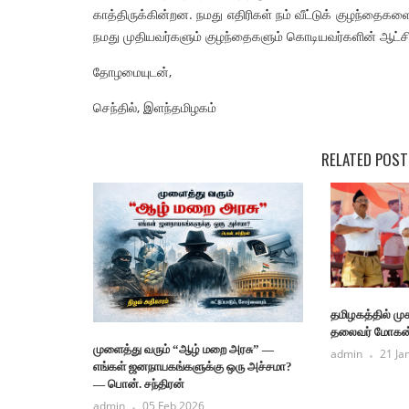
காத்திருக்கின்றன. நமது எதிரிகள் நம் வீட்டுக் குழந்தைகள
நமது முதியவர்களும் குழந்தைகளும் கொடியவர்களின் ஆட்சியி
தோழமையுடன்,
செந்தில், இளந்தமிழகம்
RELATED POST
தமிழகத்தில் முக
தலைவர் மோகன
முளைத்து வரும் “ஆழ் மறை அரசு” —
admin
21 Ja
எங்கள் ஜனநாயகங்களுக்கு ஒரு அச்சமா?
— பொன். சந்திரன்
admin
05 Feb 2026