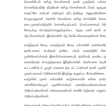
கொண்டேன் என்று சொன்னவர் தான் முதல்வர். மக்கள் 
கொண்டுவந்தே தீருவேன் என்று சொன்னவர் அவர். ஒருபுறம் எ
ஹைட்ரோ கார்பன் எடுக்கும் திட்டத்திற்கு அனுமதியில்ல
பெறுவதுதான் அரசின் கொள்கை என்று சொல்லிக் கொண்டே
நடைமுறைப்படுத்திக் கொண்டிருப்பவர். பொய்களையும் 
கோடிக்கு சொந்தக்காரனுக்கும்கூட ஆறடி மண் தான் எ
ஆட்சியாளர்கள். இவர்களின் ஆட்சியில் விசுவநாதன்கள் சிறை
வாழ்ந்தவர் கோடி மறைந்தவர் கோடி மக்களின் மனங்களில் ந
தண்டனைப் பெற்றவர் தானே. அவர் வரலாற்றில் சிறைவைக
முள்ளிவாய்க்கால் இனக்கொலையைத் தடுக்கத் தவறிய குற்றவ
வரலாற்றைப் பொருத்தவரை இந்தியாவின் அரசியலை அடியோட
கூட்டணியிடம் முழுச் சரணடைந்த எட்டப்பன்கள் தான் பழனிச
முதல் தகவல் அறிக்கையில் இருந்து எழுதப்பட போவதில்லை. 
வாழ்வின் மூலம் மக்களின் வாழ்க்கையில் என்ன தாக்க
பன்னீர்செல்வமும் பழனிச்சாமியும் மணற்கொள்ளையர்
அறியப்படுவார்கள். விசுவநாதன்கள் காவிரி ஆற்றைப் பாதுக
அறியப்படுவார்கள்.
விசுவநாதன் விலை கொடுப்பதற்கு அஞ்சியதில்லை. ஒவ்வொன்ற