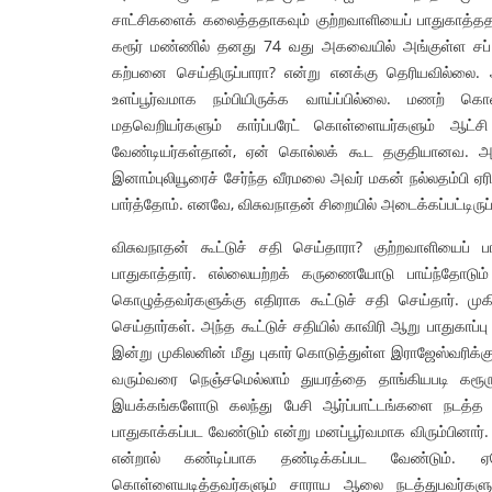
சாட்சிகளைக் கலைத்ததாகவும் குற்றவாளியைப் பாதுகாத்ததாகு
கரூர் மண்ணில் தனது 74 வது அகவையில் அங்குள்ள சப் 
கற்பனை செய்திருப்பாரா? என்று எனக்கு தெரியவில்லை.
உளப்பூர்வமாக நம்பியிருக்க வாய்ப்பில்லை. மணற
மதவெறியர்களும் கார்ப்பரேட் கொள்ளையர்களும் ஆட்சி
வேண்டியர்கள்தான், ஏன் கொல்லக் கூட தகுதியானவ. அது
இனாம்புலியூரைச் சேர்ந்த வீரமலை அவர் மகன் நல்லதம்பி ஏர
பார்த்தோம். எனவே, விசுவநாதன் சிறையில் அடைக்கப்பட்டிர
விசுவநாதன் கூட்டுச் சதி செய்தாரா? குற்றவாளியைப் ப
பாதுகாத்தார். எல்லையற்றக் கருணையோடு பாய்ந்தோடு
கொழுத்தவர்களுக்கு எதிராக கூட்டுச் சதி செய்தார். 
செய்தார்கள். அந்த கூட்டுச் சதியில் காவிரி ஆறு பாதுகாப்ப
இன்று முகிலனின் மீது புகார் கொடுத்துள்ள இராஜேஸ்வரிக்க
வரும்வரை நெஞ்சமெல்லாம் துயரத்தை தாங்கியபடி கரூரு
இயக்கங்களோடு கலந்து பேசி ஆர்ப்பாட்டங்களை நடத்த 
பாதுகாக்கப்பட வேண்டும் என்று மனப்பூர்வமாக விரும்பினார
என்றால் கண்டிப்பாக தண்டிக்கப்பட வேண்டும்
கொள்ளையடித்தவர்களும் சாராய ஆலை நடத்துபவர்களும்