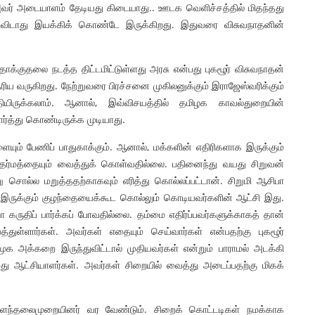
அவர் அடையாளம் தேடியது கிடையாது.. ஊடக வெளிச்சத்தில் மிதந்தது
ிடாது இயக்கிக் கொண்டே இருக்கிறது. இதுவரை விசுவநாதனின்
க்குதலை நடத்த திட்டமிட்டுள்ளது அரசு என்பது புகழூர் விசுவநாதன்
ெரிய வருகிறது. நேற்றுவரை பிரச்சனை முகிலனுக்கும் இராஜேஸ்வரிக்கும்
யிருக்கலாம். ஆனால், இவ்விசயத்தில் தமிழக காவல்துறையின்
ர்த்து கொண்டிருக்க முடியாது.
யும் பேணிப் பாதுகாக்கும். ஆனால், மக்களின் எதிரிகளாக இருக்கும்
் தர்மத்தையும் வைத்துக் கொள்வதில்லை. பதினைந்து வயது சிறுவன்
று சொல்ல மறுத்ததற்காகவும் எரித்து கொல்லப்பட்டான். சிறுமி ஆசிபா
ில் இருக்கும் குழந்தையைக்கூட கொல்லும் கொடியவர்களின் ஆட்சி இது.
ருதிப் பார்க்கப் போவதில்லை. தம்மை எதிர்ப்பவர்களுக்காகத் தான்
ுள்ளார்கள். அவர்கள் எதையும் செய்வார்கள் என்பதற்கு புகழூர்
ூக அக்கறை இருந்துவிட்டால் முதியவர்கள் என்றும் பாராமல் அடக்கி
மது ஆட்சியாளர்கள். அவர்கள் சிறையில் வைத்து அடைப்பதற்கு மிகக்
ளந்தலைமுறையினர் வர வேண்டும். சிறைக் கொட்டடிகள் நமக்காக