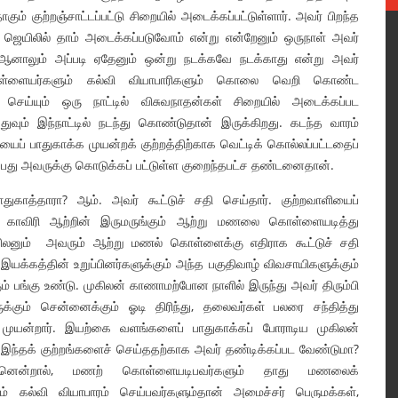
ம் குற்றஞ்சாட்டப்பட்டு சிறையில் அடைக்கப்பட்டுள்ளார். அவர் பிறந்த
ஜெயிலில் தாம் அடைக்கப்படுவோம் என்று என்றேனும் ஒருநாள் அவர்
 ஆனாலும் அப்படி ஏதேனும் ஒன்று நடக்கவே நடக்காது என்று அவர்
் கொள்ளையர்களும் கல்வி வியாபாரிகளும் கொலை வெறி கொண்ட
 செய்யும் ஒரு நாட்டில் விசுவநாதன்கள் சிறையில் அடைக்கப்பட
வும் இந்நாட்டில் நடந்து கொண்டுதான் இருக்கிறது. கடந்த வாரம்
ியைப் பாதுகாக்க முயன்றக் குற்றத்திற்காக வெட்டிக் கொல்லப்பட்டதைப்
ுப்பது அவருக்கு கொடுக்கப் பட்டுள்ள குறைந்தபட்ச தண்டனைதான்.
ாதுகாத்தாரா? ஆம். அவர் கூட்டுச் சதி செய்தார். குற்றவாளியைப்
ம் காவிரி ஆற்றின் இருமருங்கும் ஆற்று மணலை கொள்ளையடித்து
முகிலனும் அவரும் ஆற்று மணல் கொள்ளைக்கு எதிராக கூட்டுச் சதி
ு இயக்கத்தின் உறுப்பினர்களுக்கும் அந்த பகுதிவாழ் விவசாயிகளுக்கும்
ும் பங்கு உண்டு. முகிலன் காணாமற்போன நாளில் இருந்து அவர் திரும்பி
க்கும் சென்னைக்கும் ஓடி திரிந்து, தலைவர்கள் பலரை சந்தித்து
முயன்றார். இயற்கை வளங்களைப் பாதுகாக்கப் போராடிய முகிலன்
். இந்தக் குற்றங்களைச் செய்ததற்காக அவர் தண்டிக்கப்பட வேண்டுமா?
. ஏனென்றால், மணற் கொள்ளையடிபவர்களும் தாது மணலைக்
 கல்வி வியாபாரம் செய்பவர்களும்தான் அமைச்சர் பெருமக்கள்,