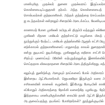
மாண்புமிகு முதல்வர் துணை முதல்வராய் இருப்பவ
கொள்ளையடிப்பதுதான் தர்மம். அந்த கொள்ளையைத் தட
சொல்பவர்கள் குற்றவாளிகள். அந்தக் குற்றத்தை செய்பவர
ஐ கடந்தவர்கள் என்றாலும் சிறையில் அடைக்கப்பட வேண்டியவ
காணாமற் போன முகிலன் உயிருடன் திரும்பி வந்ததும் எல்லோ
முகிலன் மீதான பாலியல் குற்றச்சாட்டு வழக்கை மிகத் 
நூற்றுக்கும் மேற்பட்ட பாலியல் குற்றங்களில் ஆளுங் கட்சி 
எடுக்காமல் குற்றவாளிகளைப் பாதுகாத்த காவல் துறைதான் 
என்று துடியாய் துடிக்கிறது. முகிலனுக்கு எதிராக சாட்சி
சிறப்புப் புலனாய்வுப் பிரிவின் வற்புறுத்தலுக்கு இணங்க
செய்ததாக விசுவநாதனை சிறையில் அடைத்திருக்கிறது. எத்
எலும்புத் துண்டுக்கு அழையும் நாய்களைப் போல் அதிகாரம
இன்றைய ஆட்சியாளர்கள். ஜெயலலிதா இருக்கும் வரை அவர்
சசிகலாவின் காலைக் கழுவினர். இப்போது மோடியின் காலில்
எப்போதும் அதிகாரத்தை நோக்கி வளைந்தே பழகியது. தேர்த
இத்தகைய மாண்புமிகுக்களின் கையில் தான் ஆட்சி இரு
அடகுவைப்பதற்கு தயங்கப் போகிறார்கள்? தூத்துக்குடியில் த