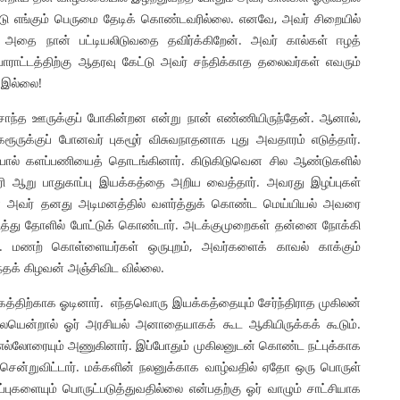
ிட்டு எங்கும் பெருமை தேடிக் கொண்டவரில்லை. எனவே, அவர் சிறையில்
அதை நான் பட்டியலிடுவதை தவிர்க்கிறேன். அவர் கால்கள் ஈழத்
ராட்டத்திற்கு ஆதரவு கேட்டு அவர் சந்திக்காத தலைவர்கள் எவரும்
 இல்லை!
சொந்த ஊருக்குப் போகின்றன என்று நான் எண்ணியிருந்தேன். ஆனால்,
ூருக்குப் போனவர் புகழூர் விசுவநாதனாக புது அவதாரம் எடுத்தார்.
ல் களப்பணியைத் தொடங்கினார். கிடுகிடுவென சில ஆண்டுகளில்
ி ஆறு பாதுகாப்பு இயக்கத்தை அறிய வைத்தார். அவரது இழப்புகள்
என அவர் தனது அடிமனத்தில் வளர்த்துக் கொண்ட மெய்யியல் அவரை
த்து தோளில் போட்டுக் கொண்டார். அடக்குமுறைகள் தன்னை நோக்கி
. மணற் கொள்ளையர்கள் ஒருபுறம், அவர்களைக் காவல் காக்கும்
்தக் கிழவன் அஞ்சிவிட வில்லை.
த்திற்காக ஓடினார். எந்தவொரு இயக்கத்தையும் சேர்ந்திராத முகிலன்
ென்றால் ஓர் அரசியல் அனாதையாகக் கூட ஆகியிருக்கக் கூடும்.
எல்லோரையும் அணுகினார். இப்போதும் முகிலனுடன் கொண்ட நட்புக்காக
ம் சென்றுவிட்டார். மக்களின் நலனுக்காக வாழ்வதில் ஏதோ ஒரு பொருள்
புகளையும் பொருட்படுத்துவதில்லை என்பதற்கு ஓர் வாழும் சாட்சியாக