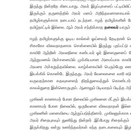
இருந்து நின்றதே கிடையாது. அவர் இழப்புகளைப் பட்டியில
இருக்கும் தருணத்தில் அவர் மனம் அறிந்தவனாகையால் 
தமிழர்களுக்காக நடையாய் நடந்தன. ஈழத் தமிழர்களின் போ
தமிழ்நாட்டில் இல்லை. ஆம் அவர் சந்திக்காத
தலைவர்
யாரும்
ஈழத் தமிழர்களுக்கு ஓடிய கால்கள் ஓய்வைத் தேடிதான் 
சிகாகோ விசுவநாதனாக சென்னையில் இருந்து புறப்பட்டு கர
காவிரி ஆற்றின் அவலநிலை கண்டவர் ஓர் இளைஞனைப் போ
ஆற்றுமணல் பிரச்சனையில் முக்கியமான அமைப்பாக காவிர
அவரை அச்சுறுத்தவில்லை. வாழ்க்கையின் பெரும்பேறு 
இயக்கிக் கொண்டே இருந்தது. அவர் வேலைகளை வாரி எடு
வருவதற்கான கதவுகளைத் திறந்துவைத்துக் கொண்டார்
காவல்துறை இன்னொருபுறம். ஆனாலும் பிடிவாதம் பிடித்த அந
முகிலன் காணாமற் போன நிலையில் முகிலனை மீட்கும் இயக்க
காணாமற் போன நிலையில், ஒருவேளை விசுவநாதன் இல்லைய
முகிலனின் மனைவியை ஆற்றுப்படுத்தினார். முகிலனுக்காக 
அவர் சிறைபுகவும் துணிந்து நின்றார் .இப்போது சிறைக்கு
இருக்கிறது என்று உணர்ந்தவர்கள் எந்த தடைகளையும் இழப்