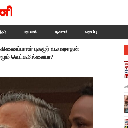
இதழ்
பதிப்பகம்
ஆவணம்
தொடர்பு
்கிணைப்பாளர் புகழூர் விசுவநாதன்
சமும் வெட்கமில்லையா?
ad