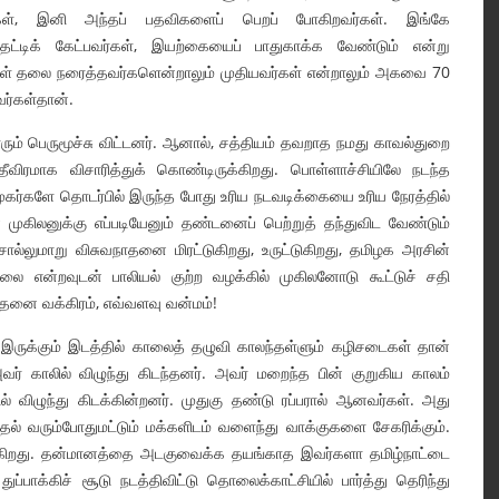
ர்கள், இனி அந்தப் பதவிகளைப் பெறப் போகிறவர்கள். இங்கே
்டிக் கேட்பவர்கள், இயற்கையைப் பாதுகாக்க வேண்டும் என்று
்கள் தலை நரைத்தவர்களென்றாலும் முதியவர்கள் என்றாலும் அகவை 70
ர்கள்தான்.
ரும் பெருமூச்சு விட்டனர். ஆனால், சத்தியம் தவறாத நமது காவல்துறை
தீவிரமாக விசாரித்துக் கொண்டிருக்கிறது. பொள்ளாச்சியிலே நடந்த
பிரமுகர்களே தொடர்பில் இருந்த போது உரிய நடவடிக்கையை உரிய நேரத்தில்
முகிலனுக்கு எப்படியேனும் தண்டனைப் பெற்றுத் தந்துவிட வேண்டும்
 சொல்லுமாறு விசுவநாதனை மிரட்டுகிறது, உருட்டுகிறது, தமிழக அரசின்
வில்லை என்றவுடன் பாலியல் குற்ற வழக்கில் முகிலனோடு கூட்டுச் சதி
தனை வக்கிரம், எவ்வளவு வன்மம்!
் இருக்கும் இடத்தில் காலைத் தழுவி காலந்தள்ளும் கழிசடைகள் தான்
 காலில் விழுந்து கிடந்தனர். அவர் மறைந்த பின் குறுகிய காலம்
 விழுந்து கிடக்கின்றனர். முதுகு தண்டு ரப்பரால் ஆனவர்கள். அது
ல் வரும்போதுமட்டும் மக்களிடம் வளைந்து வாக்குகளை சேகரிக்கும்.
க்கிறது. தன்மானத்தை அடகுவைக்க தயங்காத இவர்களா தமிழ்நாட்டை
ுப்பாக்கிச் சூடு நடத்திவிட்டு தொலைக்காட்சியில் பார்த்து தெரிந்து