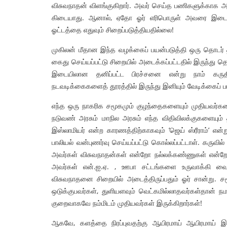
விசுவநாதன் விளங்குகிறார். அவர் செய்த பணிகளுக்காக 
கிடையாது. ஆனால், ஏதோ ஓர் எரிபொருள் அவரை இடைவ
ஓட்டத்தை எதுவும் சிறைப்படுத்தியதில்லை!
முகிலன் மீதான இந்த வழக்கைப் பயன்படுத்தி ஒரு தொடர் தா
கைது செய்யப்பட்டு சிறையில் அடைக்கப்பட்டதில் இருந்து த
இடையிலான தனிப்பட்ட பிரச்சனை என்று நாம் கருதி
நடவடிக்கைகளைத் தூரத்தில் இருந்து இனியும் வேடிக்கைப் பா
எந்த ஒரு நாகரிக சமூகமும் குழந்தைகளையும் முதியவர்களை
நடுவண் அரசும் மாநில அரசும் எந்த விதிவிலக்குகளையும
இஸ்லாமியர் என்ற காரணத்திற்காகவும் ’ஜெய் ஸ்ரீராம்’ என்
பாலியல் வன்புணர்வு செய்யப்பட்டு கொல்லப்பட்டாள். கருவ
அவர்கள் விசுவநாதன்கள் என்றோ நல்லக்கண்ணுகள் என்றோ க
அவர்கள் என்.ஐ.ஏ. , ஊபா சட்டங்களை உருவாக்கி வைத்த
விசுவநாதனை சிறையில் அடைத்திருப்பதும் ஓர் சான்று. சம
ஒடுக்குபவர்கள், துளியளவும் வெட்கமில்லாதவர்கள்தான் ந
குறைவாகவே நம்மிடம் முதியவர்கள் இருக்கிறார்கள்!
ஆகவே, களத்தை நிரப்புவதற்கு ஆயிரமாய் ஆயிரமாய் இ