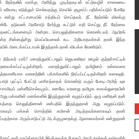
தேர்தலில் வாக்கு அளித்து முடிந்தவுடன் எட்டுவழிச் சாலையை
ரிவாயு எடுத்துச் செல்வதற்கு கெயில் குழாய்ப் பதிக்கப்படும் போதே
ை என்று சட்டசபையில் சத்தியம் செய்தவர். நீட் தேர்வில் விலக்கு
 நடுவண் அரசோடு சேர்ந்து கூட்டுச் சதி செய்து நீட் தேர்வை
பித்தலாட்டங்களையும் அன்றாட செயலுத்திகளாக கொண்டவர். ஆயிரங்
ன்ற சின்னஞ்சிறு மெய்யியலைக் கூட அறியாதவர்கள் தான் இந்த
யில் அடைக்கப்படாமல் இருந்தால் தான் வியக்க வேண்டும்.
ிற்பவர் யார்? மறைந்துவிட்டாலும் ஜெயலலிதா ஊழல் குற்றச்சாட்டில்
்கப்பட்டிருக்கிறார். மறைந்துவிட்டாலும் தமிழினம் உள்ளவரை
ாளியாக வரலாற்றின் பக்கங்களில் நிரப்பப்பட்டிருக்கிறார் கலைஞர்.
ு புரட்டிப் போட்டு பாசிசத்தைக் கொண்டு வரும் மோடி-அமித் ஷா
்சாமியும் பன்னீர்செல்வமும்.. எனவே, வரலாறு தமிழக காவல்துறையின்
அது மக்களின் மனங்களில் இருந்துதான் எழுதப்படும். ஒரு மனிதன் தன்
த்தை செலுத்தினான் என்பதில் இருந்துதான் அது எழுதப்படும்.
களாகவும் மக்கள் சொத்தில் கமிசன் அடித்தவர்களாகவும் தான்
ாப்பதற்காக அரும்பாடுபட்டு அடக்குமுறைக்கு ஆளானவர்கள் என்றுதான்
ாய் தன் வாழ்க்கையில் இழந்துவந்த போதும் அவர் கால்கள் ஓடுவதில்