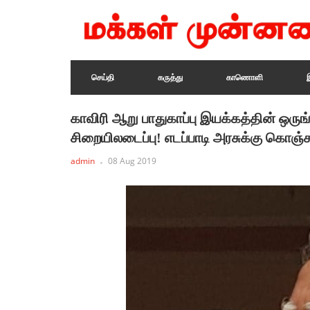
செய்தி
கருத்து
காணொளி
காவிரி ஆறு பாதுகாப்பு இயக்கத்தின் ஒருங
சிறையிலடைப்பு! எடப்பாடி அரசுக்கு கொஞ்
admin
08 Aug 2019