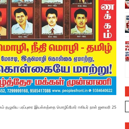
ல் பாயாசம்
சனாதனத்திற்கு எதிரான வள்ளலார் ஆளுநர்
ரவியின் பொய்யும் புனைசுருட்டும் – அருண்
நெடுஞ்செழியன்
admin
03 Jul 2023
ிழகம் தழுவிய பரப்புரை இயக்கத்தை மொழிப்போர் ஈகியர் நாள் ஜனவரி 25