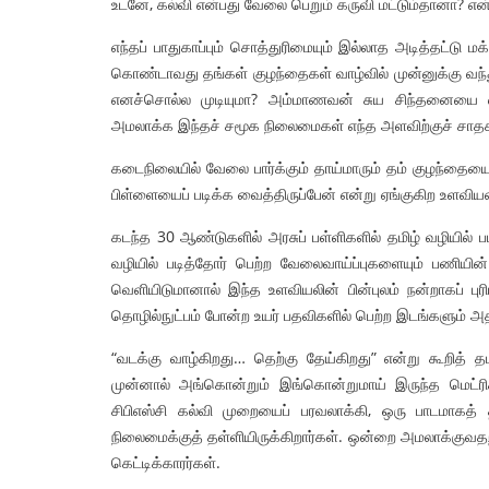
உடனே, கல்வி என்பது வேலை பெறும் கருவி மட்டும்தானா? என்ற
எந்தப் பாதுகாப்பும் சொத்துரிமையும் இல்லாத அடித்தட்டு ம
கொண்டாவது தங்கள் குழந்தைகள் வாழ்வில் முன்னுக்கு வந
எனச்சொல்ல முடியுமா? அம்மாணவன் சுய சிந்தனையை வளர
அமலாக்க இந்தச் சமூக நிலைமைகள் எந்த அளவிற்குச் சாத
கடைநிலையில் வேலை பார்க்கும் தாய்மாரும் தம் குழந்தையை 
பிள்ளையைப் படிக்க வைத்திருப்பேன் என்று ஏங்குகிற உளவியல
கடந்த 30 ஆண்டுகளில் அரசுப் பள்ளிகளில் தமிழ் வழியில் 
வழியில் படித்தோர் பெற்ற வேலைவாய்ப்புகளையும் பணிய
வெளியிடுமானால் இந்த உளவியலின் பின்புலம் நன்றாகப் புரி
தொழில்நுட்பம் போன்ற உயர் பதவிகளில் பெற்ற இடங்களும் அ
“வடக்கு வாழ்கிறது… தெற்கு தேய்கிறது” என்று கூறித்
முன்னால் அங்கொன்றும் இங்கொன்றுமாய் இருந்த மெட்ரிக
சிபிஎஸ்சி கல்வி முறையைப் பரவலாக்கி, ஒரு பாடமாகத் தம
நிலைமைக்குத் தள்ளியிருக்கிறார்கள். ஒன்றை அமலாக்குவத
கெட்டிக்காரர்கள்.