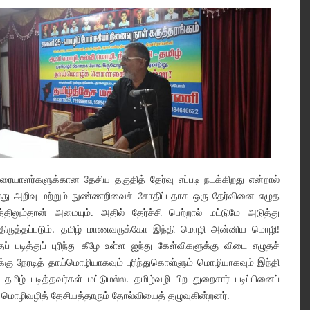
ுரையாளர்களுக்கான தேசிய தகுதித் தேர்வு எப்படி நடக்கிறது என்றால்
 பொது அறிவு மற்றும் நுண்ணறிவைச் சோதிப்பதாக ஒரு தேர்வினை எழுத
திலும்தான் அமையும். அதில் தேர்ச்சி பெற்றால் மட்டுமே அடுத்து
் திருத்தப்படும். தமிழ் மாணவருக்கோ இந்தி மொழி அன்னிய மொழி!
டித்துப் புரிந்து கீழே உள்ள ஐந்து கேள்விகளுக்கு விடை எழுதச்
ு நேரடித் தாய்மொழியாகவும் புரிந்துகொள்ளும் மொழியாகவும் இந்தி
மிழ் படித்தவர்கள் மட்டுமல்ல. தமிழ்வழி பிற துறைசார் படிப்பினைப்
ய மொழிவழித் தேசியத்தாரும் தோல்வியைத் தழுவுகின்றனர்.