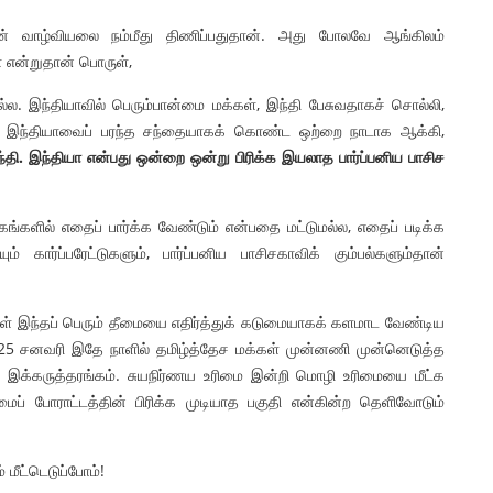
களின் வாழ்வியலை நம்மீது திணிப்பதுதான். அது போலவே ஆங்கிலம்
ள் என்றுதான் பொருள்,
்ல. இந்தியாவில் பெரும்பான்மை மக்கள், இந்தி பேசுவதாகச் சொல்லி,
து. இந்தியாவைப் பரந்த சந்தையாகக் கொண்ட ஒற்றை நாடாக ஆக்கி,
்தி
.
இந்தியா
என்பது
ஒன்றை
ஒன்று
பிரிக்க
இயலாத
பார்ப்பனிய
பாசிச
களில் எதைப் பார்க்க வேண்டும் என்பதை மட்டுமல்ல, எதைப் படிக்க
 கார்ப்பரேட்டுகளும், பார்ப்பனிய பாசிசகாவிக் கும்பல்களும்தான்
்கள் இந்தப் பெரும் தீமையை எதிர்த்துக் கடுமையாகக் களமாட வேண்டிய
 25 சனவரி இதே நாளில் தமிழ்த்தேச மக்கள் முன்னணி முன்னெடுத்த
யே இக்கருத்தரங்கம். சுயநிர்ணய உரிமை இன்றி மொழி உரிமையை மீட்க
ைப் போராட்டத்தின் பிரிக்க முடியாத பகுதி என்கின்ற தெளிவோடும்
 மீட்டெடுப்போம்!