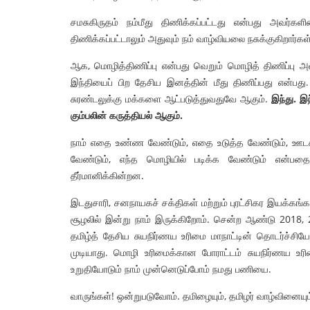
சமசுகிருதம் நம்மீது திணிக்கப்பட்டது என்பது அவர்
திணிக்கப்பட்டாலும் அதுவும் நம் வாழ்வியலை நசுக்குகிறார்க
ஆக, மொழித்திணிப்பு என்பது வெறும் மொழித் திணிப்பு அல
இந்தியைப் பிற தேசிய இனத்தின் மீது திணிப்பது என்ப
சுரண்டலுக்கு மக்களை ஆட்படுத்துவதுவே ஆகும்.
இந்து
.
இந
கும்பலின்
கருத்தியல்
ஆகும்
.
நாம் எதை உண்ண வேண்டும், எதை உடுத்த வேண்டும், ஊடகங்
வேண்டும், எந்த மொழியில் படிக்க வேண்டும் என்பதையும்
தீர்மானிக்கின்றன.
இடதுசாரி, சனநாயகச் சக்திகள் மற்றும் புரட்சிகர இயக்கங
சூழலில் இன்று நாம் இருக்கிறோம். சென்ற ஆண்டு 2018,
தமிழ்த் தேசிய சுயநிர்ணய உரிமை மாநாட்டின் தொடர்ச்சி
முடியாது. மொழி உரிமைக்கான போராட்டம் சுயநிர்ணய உரிம
உறுதியோடும் நாம் முன்னெடுப்போம் நமது பணியை.
வாருங்கள்! ஒன்றுபடுவோம். தமிழையும், தமிழர் வாழ்வினையும்