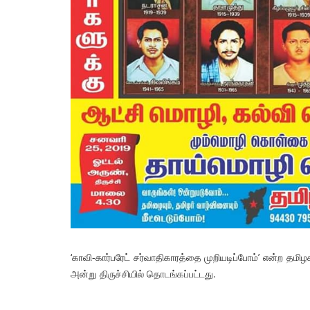
ட்டப்பேரவை தேர்தல்
சொல்லில் பாசிச எதிர்ப்பு! செயலி
றிப்பு
! – செந்தில்
2026
admin
13 May 2026
‘காவி-கார்பரேட் சர்வாதிகாரத்தை முறியடிப்போம்’ என்ற தம
அன்று திருச்சியில் தொடங்கப்பட்டது.