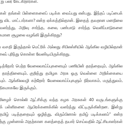
ு பலர் கேட்கிறார்கள்.
க்கள் தங்கள் பிள்ளைகளைப் படிக்க வைப்பது என்பது. இந்தப் படிப்பைக்
்து விட மாட்டார்களா? என்ற ஏக்கத்தில்தான். இதைத் தவறான மனநிலை
்த்து, அறிவு சார்ந்த, கலை, பண்பாடு சார்ந்த வெளிப்பாடுகளை
கமான சூழலை வழங்கி இருக்கிறது?
வசதி இருந்தால் மெட்ரிக் அல்லது சிபிஎஸ்சியில் ஆங்கில வழியில்தான்
ைப் புரிந்து கொள்ள வேண்டியிருக்கிறது.
படித்தோர் பெற்ற வேலைவாய்ப்புகளையும் பணியின் தரத்தையும், ஆங்கில
ின் தரத்தினையும், குறித்து தமிழக அரசு ஒரு வெள்ளை அறிக்கையை
யும். ஆங்கிலவழி கற்றோர் வேலைவாய்ப்புகளும் நிர்வாகம், மருத்துவம்,
திகமாகவே இருக்கும்.
 தமிழைச் சொல்லி ஆட்சிக்கு வந்த கழக அரசுகள் 40 வருடங்களுக்கு
் பள்ளிகளை ஆயிரக்கணக்கில் வளர்த்து விட்டிருக்கின்றன. இன்று
ிழ் படித்ததையும் ஒழித்து, விரும்பினால் தமிழ் படிக்கலாம்” என்ற
ற்கு முன்னால் அதற்கான களத்தைத் தயார் செய்வதில் ஆட்சியாளர்கள்