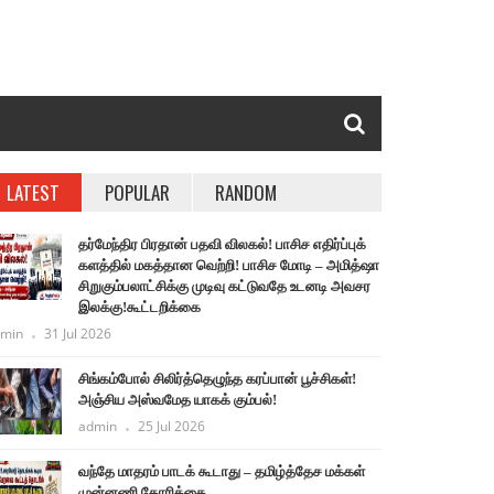
LATEST
POPULAR
RANDOM
தர்மேந்திர பிரதான் பதவி விலகல்! பாசிச எதிர்ப்புக்
களத்தில் மகத்தான வெற்றி! பாசிச மோடி – அமித்ஷா
சிறுகும்பலாட்சிக்கு முடிவு கட்டுவதே உடனடி அவசர
இலக்கு!கூட்டறிக்கை
min
31 Jul 2026
சிங்கம்போல் சிலிர்த்தெழுந்த கரப்பான் பூச்சிகள்!
அஞ்சிய அஸ்வமேத யாகக் கும்பல்!
admin
25 Jul 2026
வந்தே மாதரம் பாடக் கூடாது – தமிழ்த்தேச மக்கள்
முன்னணி கோரிக்கை