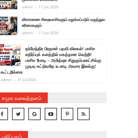
admin
17 Jun 2026
விசாரணை சிறைவாசிகளும் மறுக்கப்படும் மருத்துவ
உரிமைகளும்
admin
11 Jun 2026
தர்மேந்திர பிரதான் பதவி விலகல்! பாசிச
ச
எதிர்ப்புக் களத்தில் மகத்தான வெற்றி!
பாசிச மோடி – அமித்ஷா சிறுகும்பலாட்சிக்கு
க
முடிவு கட்டுவதே உடனடி அவசர இலக்கு!
கூட்டறிக்கை
admin
31 Jul 2026
சமூக வலைத்தளம்
பதிப்பகம்