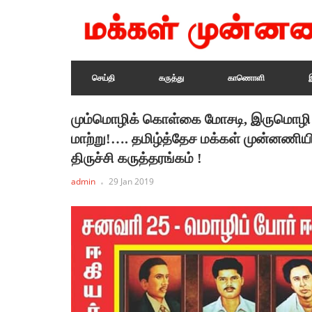
செய்தி
கருத்து
காணொளி
மும்மொழிக் கொள்கை மோசடி, இருமொழி
மாற்று!…. தமிழ்த்தேச மக்கள் முன்னணியி
திருச்சி கருத்தரங்கம் !
admin
29 Jan 2019