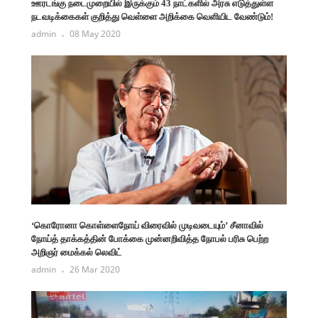
ஊரடங்கு நடைமுறையில் இருக்கும் 43 நாட்களில் அரசு எடுத்துள்ள
நடவடிக்கைகள் குறித்து வெள்ளை அறிக்கை வெளியிட வேண்டும்!
admin
08 May 2020
‘கொரோனா கொள்ளைநோய் விரைவில் முடிவடையும்’ சீனாவில்
நோய்த் தாக்கத்தின் போக்கை முன்னறிவித்த நோபல் பரிசு பெற்ற
அறிஞர் மைக்கல் லெவிட்
admin
26 Mar 2020