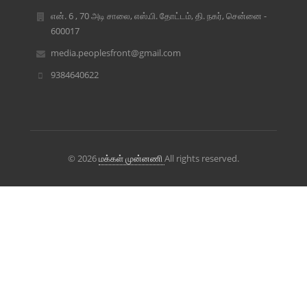
என். 6 , 70 அடி சாலை, எஸ்.பி. தோட்டம், தி. நகர், சென்னை -
600017
media.peoplesfront@gmail.com
9384640622
© 2026
மக்கள் முன்னணி
All rights reserved.