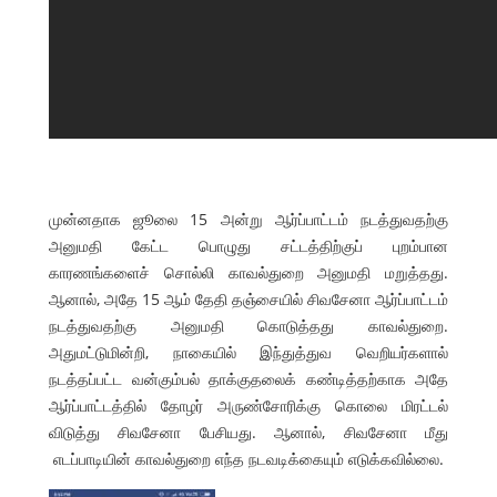
முன்னதாக ஜூலை 15 அன்று ஆர்ப்பாட்டம் நடத்துவதற்கு
அனுமதி கேட்ட பொழுது சட்டத்திற்குப் புறம்பான
காரணங்களைச் சொல்லி காவல்துறை அனுமதி மறுத்தது.
ஆனால், அதே 15 ஆம் தேதி தஞ்சையில் சிவசேனா ஆர்ப்பாட்டம்
நடத்துவதற்கு அனுமதி கொடுத்தது காவல்துறை.
அதுமட்டுமின்றி, நாகையில் இந்துத்துவ வெறியர்களால்
நடத்தப்பட்ட வன்கும்பல் தாக்குதலைக் கண்டித்தற்காக அதே
ஆர்ப்பாட்டத்தில் தோழர் அருண்சோரிக்கு கொலை மிரட்டல்
விடுத்து சிவசேனா பேசியது. ஆனால், சிவசேனா மீது
எடப்பாடியின் காவல்துறை எந்த நடவடிக்கையும் எடுக்கவில்லை.