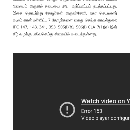
நிலையம் அருகில் தடையை மீறி ஆர்ப்பாட்டம் நடத்தப்பட்டது.
இதை தொடர்ந்து தோழர்கள் அருண்சோரி, நகர செயலாளர்
ஆலம் கான் உள்ளிட்ட 7 தோழர்களை கைது செய்த காவல்துறை
IPC 147, 143, 341, 353, 505(i)(b), 506(i) CLA 7(1)(a) இன்
கீழ் வழக்கு பதிவுசெய்து சிறையில் அடைந்துள்ளது.