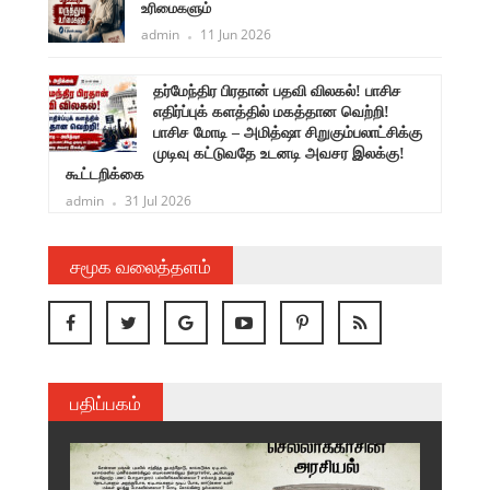
உரிமைகளும்
admin
11 Jun 2026
ளுநர்
தர்மேந்திர பிரதான் பதவி விலகல்! பாசிச
ருண்
எதிர்ப்புக் களத்தில் மகத்தான வெற்றி!
பாசிச மோடி – அமித்ஷா சிறுகும்பலாட்சிக்கு
முடிவு கட்டுவதே உடனடி அவசர இலக்கு!
கூட்டறிக்கை
admin
31 Jul 2026
சமூக வலைத்தளம்
பதிப்பகம்