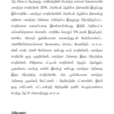
ஆட்சியைப் பிடித்தது. மாநிலத்தின் மொத்த மக்கள் தொகையில்
மராத்தா சாதியினர் 30%. அரசியல் ஆதிக்க நிலையில் இருப்பது
இச்சாதியே. மராத்தா சாதியினரின் அரசியல் ஆதிக்க நிலைக்கு
எதிராக மராத்தா அல்லாத சற்றொப்ப இருநூறு பிற்படுத்தப்பட்ட
சாதிகளை வளைப்பதை இலக்காக்கியது. இதில் அதிகபட்ச
மக்கள்தொகை கொண்ட சாதியே வெறும் 5% தான் இருக்கும்.
எனவே, மிகவும் துல்லியமான கவனத்துடன் வேர்க்கால்மட்ட
அணிசேர்க்கைக்கான வேலையை செய்ய வேண்டும். பா.ச.க.
வின் சாதி அணி சேர்க்கை என்பது உயர் சாதியினர், மராத்தா
சாதியில் ஒரு பகுதியினர், மராத்தா அல்லாத இதர பிற்படுத்த
சாதியினர், சிறிதளவு பட்டியல் சாதியினர் ஆகும். ஆயினும்,
முதன்மை வாக்கு வங்கி இலக்கு என்பது மராத்தா அல்லாத
இதர பிற்படுத்த சாதியினரே. மிக முக்கியமாக மராத்தா
அல்லாத முதல்வர் வேட்பாளர் – தேவேந்திர பட்னாவிஸ். இவர்
ஒரு பார்ப்பனர். சட்டமன்றத் தேர்தலில் தனிப் பெரும்பான்மை
பெற்று ஆட்சி அமைத்தது பா.ச.க.
அரியானா: