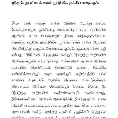
இந்த வேறுபாட்டைக் காண்பது இங்கே முக்கியமானதாகும்.
இந்த உத்தி என்பது மாநில அளவில் ஆய்ந்து செய்ய
வேண்டியதாகும். ஒவ்வொரு மாநிலத்திலும் உள்ள சாதிகளின்
அரசியல், சமூக பொருளாதார நிலை, சாதிகளுக்கிடையே
வரலாற்று வழியில் ஏற்பட்டுள்ள முரண்பாடுகள் பற்றிய ஆழமான
அறிவிலிருந்து வகுக்க வேண்டியதாகும். பொதுவான திசை வழி
என்பது 1980 க்குப் பிறகு நாடெங்கிலும் பிற்படுத்த சாதிகளின்
அரசியல் எழுச்சி ஏற்பட்டுள்ளது. அச்சாதிகள் தம்மை அரசியல்
வகையில் அணிதிரட்டிக் கொண்டும் உள்ளன. இவற்றில்
எண்ணிக்கையிலும் சமூக அளவிலும் ஆதிக்கத்தில் உள்ள
சாதிகள் அரசியலில் ஆதிக்க நிலையை அடைந்துள்ளன.
அத்தகைய அரசியல் செல்வாக்குப் பெறாத இன்ன பிற
பிற்படுத்த சாதிகளின் எண்ணிக்கையும் கணிசமானது.
இச்சாதிகள் தாம் அரசியல் அதிகாரத்தில் இருந்து ஒப்பீட்டளவில்
விலக்கி வைக்கப்பட்டிருப்பதாக கருதுகின்றன. இந்த சாதிகளை
அடையாளம் கண்டு அவற்றை அரசியல் ஆதிக்கம் பெற்றுள்ள
சாதிக்கு எதிராக அரசியல் தளத்தில் அணிதிரட்டுவதே