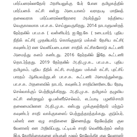
பார்ப்பனரல்லாதோர் அரசியலுக்கு பேர் போன தமிழகத்தில்
பார்ப்பனக் கட்சி என்று அடையாளம் வராதபடி மாநிலத்
தலைவராக பார்ப்பனரல்லாதோரை அமர்த்தும் உத்தியை
வெகுகாலமாக பா.ச.க. செய்துவருகிறது. 2014 நாடாளுமன்றத்
தேர்தலில் பா.ம.க ( வன்னியர்), ஐ.ஜே.கே ( உடையார்), புதிய
நீதிக் கட்சி( முதலியார்), கொங்குநாடு மக்கள் தேசிய கட்சி(
கவுண்டர்) என வெளிப்படையான சாதிக் கட்சிகளோடு கூட்டணி
அமைத்து களம் கண்டது. 2016 தேர்தலில் இதே கூட்டணி
தொடர்ந்தது. 2019 தேர்தலில் அ.தி.மு.க., பா.ம.க., புதிய
தமிழகம், புதிய நீதிக் கட்சி, சமத்துவ மக்கள் கட்சி, புரட்சிப்
பாரதம் ஆகியவற்றுடன் பா.ச.க. கூட்டணி அமைத்துள்ளது.
பா.ச.க. அதனளவில் நாடார், கவுண்டர் சாதியினரிடையே நேரடி
செல்வாக்குப் பெற்றிருக்கிறது. அ.தி.மு.க. தமிழகம் தழுவிய
கட்சி என்றாலும் ஓ.பன்னீர்செல்வம், எடப்பாடி பழனிச்சாமி
தலைமையிலான அ.தி.மு.க. என்பது முக்குலத்தோர் மற்றும்
கவுண்டர் சாதி வாக்குகளைப் பெற்றுத்தரத்தக்கது. குடும்பர்,
பள்ளர் என ஏழு சாதிகளை இணைத்து தேவேந்திர குல
வேளாளர் என அறிவிப்பது, பட்டியல் சாதி வெளியேற்றம் என்ற
இரு கோரிக்கைகளை ஏற்பதன் மூலம் தேவேந்திர குல வேளாளர்