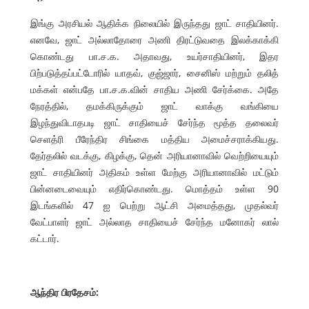
இங்கு அரசியல் ஆதிக்க நிலையில் இருந்தது ஜாட் சாதியினர்.
எனவே, ஜாட் அல்லாதோரை அணி திரட்டுவதை இலக்காக்கி
கொண்டது பா.ச.க. அதாவது, உயர்சாதியினர், இதர
பிற்படுத்தப்பட்டோரில் யாதவ், குஜ்ஜார், சைனிஸ் மற்றும் தலித்
மக்கள் என்பதே பா.ச.க.வின் சாதிய அணி சேர்க்கை. அதே
நேரத்தில், தமக்கிருக்கும் ஜாட் வாக்கு வங்கியை
இழந்துவிடாதபடி ஜாட் சாதியைச் சேர்ந்த மூத்த தலைவர்
செளத்ரி பீரேந்திர சிங்கை மத்திய அமைச்சராக்கியது.
தேர்தலில் வடக்கு, கிழக்கு, தென் அரியானாவில் வெற்றியையும்
ஜாட் சாதியினர் அதிகம் உள்ள மேற்கு அரியானாவில் மட்டும்
பின்னடைவையும் எதிர்கொண்டது. மொத்தம் உள்ள 90
இடங்களில் 47 ஐ பெற்று ஆட்சி அமைத்தது, முதல்வர்
வேட்பாளர் ஜாட் அல்லாத சாதியைச் சேர்ந்த மனோகர் லால்
கட்டார்.
ஆந்திர பிரதேசம்: