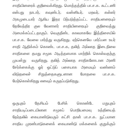
சாதியினரைக் குறிவைக்கிறது. மொத்தத்தில் பா.ச.க. கூட்டணி
என்பது நாடார், கவுண்டர், வன்னியர், மறவர், கள்ளர்
அகமுடையார் ஆகிய இதர பிற்படுத்தப்பட்ட சாதியனரையும்
தேவேந்திர குல வேளாளர் சாதியினரையும் குறிவைத்து
அமைக்கப்பட்டதாகும். வெகுநீண்ட காலமாகவே இத்திசையில்
பா.ச.க. வேலை பார்த்து வருகிறது. ஏற்கெனவே பார்ப்பன உயர்
சாதி ஆதிக்கம் கொண்ட பா.ச.க, தலித் அல்லாத இடைநிலை
சாதிகளை தமது சமூக அடித்தளமாக மாற்றிக் கொள்வதற்கு
முயன்று வருகிறது. தலித் அல்லாத சாதிகளோடான அணி
சேர்க்கைக்கு ஓர் ஒட்டுப் பசையாக அமையும் வண்ணம்
விடுதலைச் சிறுத்தைகளுடனான மோதலை பா.ச.க.
மேற்கொள்கிறது எனவும் கருதப்படுகிறது.
ஒருபுறம் தேசியம் பேசிக் கொண்டே மறுபுறம்
சாதியடிப்படையிலான சமூகப் பொறியமைவு உத்தியைத்
தேர்தலில் கையாண்டுவரும் கட்சி தான் பா.ச.க. நுட்பமான
சாதிய முரண்பாடுகளைக் கையாண்டு மக்களைக் குறுக்கும்