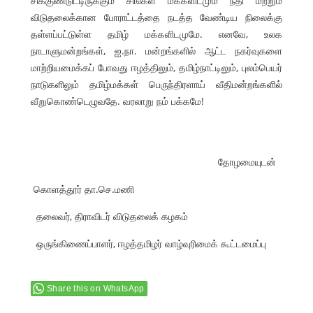
சிக்குண்டுட்டிருக்கும் சிங்கள மக்களிடமும் நீதி மற்றும்
விடுதலைக்கான போராட்டத்தை நடத்த வேண்டிய நிலைக்கு
தள்ளப்பட்டுள்ள தமிழ் மக்களிடமுமே. எனவே, உலக
நாடாளுமன்றங்கள், ஐ.நா. மன்றங்களில் ஆட்ட நகர்வுகளை
மாற்றியமைக்கப் போவது ஈழத்திலும், தமிழ்நாட்டிலும், புலம்பெயர்
நாடுகளிலும் தமிழ்மக்கள் பெருந்திரளாய் வீதிமன்றங்களில்
வீறுகொண்டெழுவதே. வரலாறு நம் பக்கமே!
தோழமையுடன்
கொளத்தூர் தா.செ.மணி
தலைவர், திராவிடர் விடுதலைக் கழகம்
ஒருங்கிணைப்பாளர், ஈழத்தமிழர் வாழ்வுரிமைக் கூட்டமைப்பு
Share this on WhatsApp