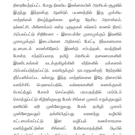
நிறைவேற்றப்பட்ட போது நிலவிய இலங்கையின் அரசியல் சூழலில்
இருந்து இந்நான்கு ஆண்டுப் பயணத்தில் இரு முக்கிய
மாற்றங்கள் நிகழ்ந்துள்ளன. ஒன்று தேசிய அரசாங்கம்,
நல்லாட்சி, மீளிணக்கம் என்ற புளுகுகள் எல்லாம் கானல் நீராய்
அம்பலப்பட்டு சிறிசேனா – இராசபக்சே முகாமுக்கும் இரணில்
முகாமுக்கும் இடையிலான அதிகாரப் போட்டி நிர்வாணமாக
நடனமாடக் காண்கிறோம். இரண்டு சம்பந்தன், சுமந்திரன்
போன்ற சந்தர்ப்பவாத தமிழ் அரசியல் தலைமைகளின்
இரண்டகங்கள் வடக்குகிழக்கின் வீதிகளில் மக்களால்
அம்பலப்படுத்தப்பட்டு, வரவிருக்கும் நாடாளுமன்றத் தேர்தலில்
தீர்ப்பளிக்கப்பட உள்ளது. இந்த மாற்றங்களை இதே திசையில்
வளர்ச்சிப் பெறவைப்பதில், வல்லரசுகளின் கணக்குகள்
பொய்த்துப் போகச் செய்வதில், பரமபதத்தில் பாம்பிடம்
கொத்துப்பட்டு கீழிறங்குவது போல் சிங்கள முகாம் சறுக்குவதும்
ஏணியில் ஏறி முன்னேறுவது போல் தமிழர் முகாம்
முன்னேறுவதும் தங்கியிருப்பது வரலாற்று வழியில்
கட்டமைக்கப்பட்டு இன வழிப்புக் கலாச்சாரமாக
வளர்ந்துவிட்டுள்ள சிங்களப் பேரினவாதத்தின் பிடியில்