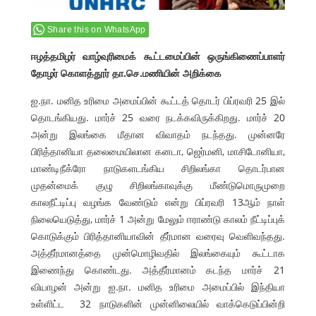
Share this on WhatsApp
ஈழத்தமிழர் வாழ்வுரிமைக் கூட்டமைப்பின் ஒருங்கிணைப்பாளர்
தோழர் கொளத்தூர் தா.செ.மணியின் அறிக்கை
ஐ.நா. மனித உரிமை அமைப்பின் கூட்டத் தொடர் பிப்ரவரி 25 இல்
தொடங்கியது. மார்ச் 25 வரை நடக்கவிருக்கிறது. மார்ச் 20
அன்று இலங்கை மீதான விவாதம் நடந்தது. முன்னரே
பிரித்தானியா தலைமையிலான கனடா, ஜெர்மனி, மாசிடோனியா,
மாண்டிநீக்ரோ நாடுகளடங்கிய சிறிலங்கா தொடர்பான
முதன்மைக் குழு சிறிலங்காவுக்கு மீண்டுமொருமுறை
காலநீட்டிப்பு வழங்க வேண்டும் என்று பிப்ரவரி 13ஆம் நாள்
நிலையெடுத்து, மார்ச் 1 அன்று மேலும் ஈராண்டு காலம் நீட்டிப்புக்
கொடுக்கும் பிரித்தானியாவின் தீர்மான வரைவு வெளிவந்தது.
அத்தீர்மானத்தை முன்மொழிவதில் இலங்கையும் கூட்டாக
இணைந்து கொண்டது. அத்தீர்மானம் கடந்த மார்ச் 21
வியாழன் அன்று ஐ.நா. மனித உரிமை அமைப்பில் இந்தியா
உள்ளிட்ட 32 நாடுகளின் முன்னிலையில் வாக்கெடுப்பின்றி