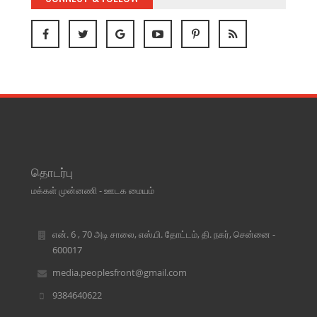
தொடர்பு
மக்கள் முன்னணி - ஊடக மையம்
என். 6 , 70 அடி சாலை, எஸ்.பி. தோட்டம், தி. நகர், சென்னை -
600017
media.peoplesfront@gmail.com
9384640622