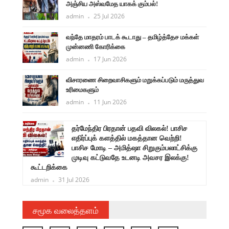
அஞ்சிய அஸ்வமேத யாகக் கும்பல்!
admin
25 Jul 2026
வந்தே மாதரம் பாடக் கூடாது – தமிழ்த்தேச மக்கள்
முன்னணி கோரிக்கை
admin
17 Jun 2026
விசாரணை சிறைவாசிகளும் மறுக்கப்படும் மருத்துவ
உரிமைகளும்
admin
11 Jun 2026
ளுநர்
தர்மேந்திர பிரதான் பதவி விலகல்! பாசிச
ருண்
எதிர்ப்புக் களத்தில் மகத்தான வெற்றி!
பாசிச மோடி – அமித்ஷா சிறுகும்பலாட்சிக்கு
முடிவு கட்டுவதே உடனடி அவசர இலக்கு!
கூட்டறிக்கை
admin
31 Jul 2026
சமூக வலைத்தளம்