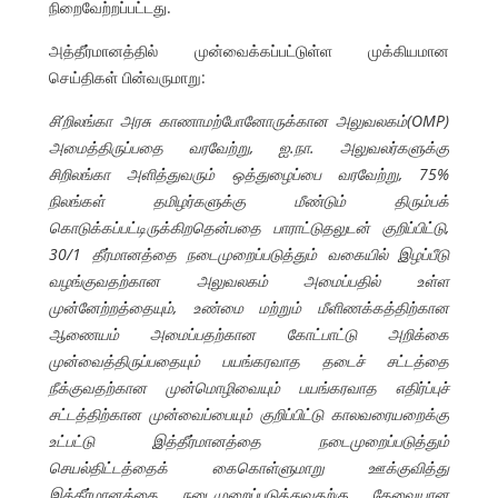
நிறைவேற்றப்பட்டது.
அத்தீர்மானத்தில் முன்வைக்கப்பட்டுள்ள முக்கியமான
செய்திகள் பின்வருமாறு:
சி’றிலங்கா அரசு காணாமற்போனோருக்கான அலுவலகம்(OMP)
அமைத்திருப்பதை வரவேற்று, ஐ.நா. அலுவலர்களுக்கு
சிறிலங்கா அளித்துவரும் ஒத்துழைப்பை வரவேற்று, 75%
நிலங்கள் தமிழர்களுக்கு மீண்டும் திரும்பக்
கொடுக்கப்பட்டிருக்கிறதென்பதை பாராட்டுதலுடன் குறிப்பிட்டு,
30/1 தீர்மானத்தை நடைமுறைப்படுத்தும் வகையில் இழப்பீடு
வழங்குவதற்கான அலுவலகம் அமைப்பதில் உள்ள
முன்னேற்றத்தையும், உண்மை மற்றும் மீளிணக்கத்திற்கான
ஆணையம் அமைப்பதற்கான கோட்பாட்டு அறிக்கை
முன்வைத்திருப்பதையும் பயங்கரவாத தடைச் சட்டத்தை
நீக்குவதற்கான முன்மொழிவையும் பயங்கரவாத எதிர்ப்புச்
சட்டத்திற்கான முன்வைப்பையும் குறிப்பிட்டு காலவரையறைக்கு
உட்பட்டு இத்தீர்மானத்தை நடைமுறைப்படுத்தும்
செயல்திட்டத்தைக் கைகொள்ளுமாறு ஊக்குவித்து
இத்தீர்மானத்தை நடைமுறைப்படுத்துவதற்கு தேவையான