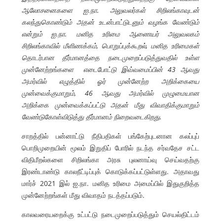
ஆலோசனைகளை ஐ.நா. அலுவலர்கள் சிறிலங்காவுடன்
கலந்துகொண்டும் அதன் உடன்பாட்டுடனும் வழங்க வேண்டும்
என்றும் ஐ.நா. மனித உரிமை ஆணையர் அலுவலகம்
சிறிலங்காவில் மீளிணக்கம், பொறுப்புக்கூறல், மனித உரிமைகள்
தொடர்பான தீர்மானத்தை நடைமுறைப்படுத்துவதில் உள்ள
முன்னேற்றங்களை எடைபோட்டு இவ்வமைப்பின் 43 ஆவது
அமர்வில் எழுத்தில் ஓர் முன்னேற்ற அறிக்கையை
முன்வைக்குமாறும், 46 ஆவது அமர்வில் முழுமையான
அறிக்கை முன்வைக்கப்பட்டு அதன் மீது விவாதிக்குமாறும்
வேண்டுகோள்விடுத்து தீர்மானம் நிறைவடைகிறது.
சாறத்தில் பன்னாட்டு நீதிபதிகள் பங்கேற்புடனான கலப்புப்
பொறிமுறையின் மூலம் இறுதிப் போரில் நடந்த சர்வதேச சட்ட
விதிமீறல்களை சிறிலங்கா அரசு புலனாய்வு செய்வதற்கு
இரண்டாண்டு காலநீட்டிப்புக் கொடுக்கப்பட்டுள்ளது. அதாவது
மார்ச் 2021 இல் ஐ.நா. மனித உரிமை அமைப்பில் இதுகுறித்த
முன்னேற்றங்கள் மீது விவாதம் நடத்தப்படும்.
காலவரையறைக்கு உட்பட்டு நடைமுறைப்படுத்தும் செயல்திட்டம்