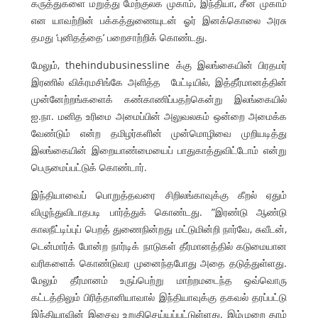
கருத்துகளை மறுத்து மேற்குலக முகாம், இந்தியா, சீன முகாம்
என யாவற்றின் பக்கத்துணையுடன் ஓர் இனக்கொலை அரசு
தமது ‘புனிதத்தை’ பறைசாற்றிக் கொண்டது.
மேலும், thehindubusinessline க்கு இலங்கையின் பிரதமர்
இரணில் விக்ரமசிங்கே அளித்த பேட்டியில், இத்தீர்மானத்தின்
முன்னேற்றங்களைக் கண்காணிப்பதற்கென்று இலங்கையில்
ஐ.நா. மனித உரிமை அமைப்பின் அலுவலகம் ஒன்றை அமைக்க
வேண்டும் என்ற தமிழர்களின் முன்மொழிவை முறியடித்து
இலங்கையின் இறையாண்மையைப் பாதுகாத்துவிட்டோம் என்று
பெருமைப்பட்டுக் கொண்டார்.
இந்தியாவைப் பொறுத்தவரை சிறிலங்காவுக்கு கீறல் ஏதும்
விழுந்துவிடாதபடி பார்த்துக் கொண்டது. ”இரண்டு ஆண்டு
காலநீட்டிப்புப் பெறத் துணைநின்றது மட்டுமின்றி நார்வே, சுவீடன்,
டென்மார்க் போன்ற நார்டிக் நாடுகள் தீர்மானத்தில் கடுமையான
வரிகளைக் கொண்டுவர முனைந்தபோது அதை தடுத்துள்ளது.
மேலும் தீர்மானம் உருப்பெற்று மாற்றமடைந்த ஒவ்வொரு
கட்டத்திலும் பிரித்தானியாவால் இந்தியாவுக்கு தகவல் தரப்பட்டு
இந்தியாவின் இசைவு உறுதிசெய்யப்பட்டுள்ளது. இம்முறை தாம்