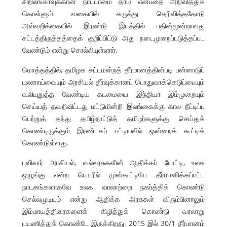
சிறிலங்காவுக்கான நாட்டாமை தாம் என்பதை அறிவித்துக்
கொள்ளும் வகையில் கருத்து தெரிவித்ததோடு
அவ்வறிக்கையில் இரண்டு இடத்தில் பதின்மூன்றாவது
சட்டத்திருத்தத்தைக் குறிப்பிட்டு அது நடைமுறைப்படுத்தப்பட
வேண்டும் என்று சொல்லியுள்ளார்.
மொத்தத்தில், தமிழக சட்டமன்றத் தீர்மானத்தின்படி பன்னாடுப்
புலனாய்வையும் அரசியல் தீர்வுக்கானப் பொதுவாக்கெடுப்பையும்
வலியுறுத்த வேண்டிய கடமையை இந்தியா இம்முறையும்
செய்யத் தவறிவிட்டது மட்டுமின்றி இலங்கைக்கு கால நீட்டிப்பு
பெற்றுத் தந்து தமிழ்நாட்டுத் தமிழர்களுக்கு செய்துக்
கொண்டிருக்கும் இரண்டகப் பட்டியலில் ஒன்றைக் கூட்டிக்
கொண்டுள்ளது.
புவிசார் அரசியல், வல்லரசுகளின் ஆதிக்கப் போட்டி, உலக
ஒழுங்கு என்ற பெயரில் முன்கூட்டியே தீர்மானிக்கப்பட்ட
நாடகங்களாகவே உலக வரலாற்றை நகர்த்திக் கொண்டு
செல்லமுடியும் என்று ஆதிக்க அரசுகள் விரும்பினாலும்
இம்மாயத்திரைகளைக் கிழித்துக் கொண்டு வரலாறு
பயணித்துக் கொண்டே இருக்கிறது. 2015 இல் 30/1 தீர்மானம்