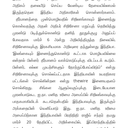
அதிகம் தலையீடு செய்ய வேண்டிய தேவையில்லாமல்
இருந்ததென இந்திய அதிகாரிகள் சொன்னார்களாம்.
தீர்மானத்தை முன்மொழிவதில் சிறிலாங்காவும் இணைந்து
கொள்வதற்கு அதன் அதிபர் சிறிசேனா மறுப்புத் தெரிவித்து
முரண்டு பிடித்துக்கொண்டு தனித் தூதுக்குழு அனுப்பப்
போவதாக மார்ச் 6 அன்று அறிவித்திருந்த நிலையில்,
சிறிசேனாவுக்கு இரகசியமாக அறிவுரை தந்துள்ளது இந்தியா.
’இலங்கையும் இணைந்துகொண்டு கூட்டாக மொழியவில்லை
என்றால் பின்னர் தீர்மானம் வாக்கெடுப்புக்கு விடப்படக் கூடும்.
பின்னர், எல்லா முயற்சிகளும் தோற்றுப்போய்விடும்” என்று
சிறிசேனாவுக்கு சொல்லப்பட்டதாக இந்தியாவின் உயரதிகார
மட்டங்கள் சொல்கின்றன என்று thewire இணையதளம்
சொல்கிறது. சிங்கள ஆளும்வகுப்புக்கு இடையேயான
முரண்பாடுகூட ஐ.நா. மனித உரிமை அமைப்பில் சிறிலங்காவுக்கு
பாதகமாகிவிடக் கூடாதென்பதில் இந்தியாவுக்கு இருக்கும்
அக்கறையின் வெளிப்பாடு இது. ஐ.நா. மனித உரிமை
அமைப்பிற்கான இந்தியாவின் பிரதிநிதி ராஜீவ் சந்தர் தமது
மார்ச் 20 தேதியிட்ட அறிக்கையில், இப்பிராந்தியத்தில்