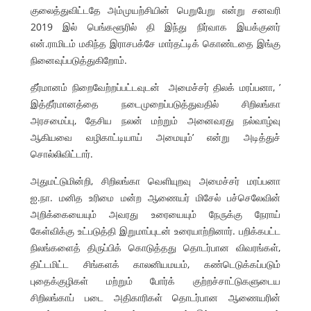
குலைத்துவிட்டதே அம்முயற்சியின் பெறுபேறு என்று சனவரி
2019 இல் பெங்களூரில் தி இந்து நிர்வாக இயக்குனர்
என்.ராமிடம் மகிந்த இராசபக்சே மார்தட்டிக் கொண்டதை இங்கு
நினைவுப்படுத்துகிறோம்.
தீர்மானம் நிறைவேற்றப்பட்டவுடன் அமைச்சர் திலக் மரப்பனா, ’
இத்தீர்மானத்தை நடைமுறைப்படுத்துவதில் சிறிலங்கா
அரசமைப்பு, தேசிய நலன் மற்றும் அனைவரது நல்வாழ்வு
ஆகியவை வழிகாட்டியாய் அமையும்’ என்று அடித்துச்
சொல்லிவிட்டார்.
அதுமட்டுமின்றி, சிறிலங்கா வெளியுறவு அமைச்சர் மரப்பனா
ஐ.நா. மனித உரிமை மன்ற ஆணையர் மிசேல் பச்செலேவின்
அறிக்கையையும் அவரது உரையையும் நேருக்கு நேராய்
கேள்விக்கு உட்படுத்தி இறுமாப்புடன் உரையாற்றினார். பறிக்கபட்ட
நிலங்களைத் திருப்பிக் கொடுத்தது தொடர்பான விவரங்கள்,
திட்டமிட்ட சிங்களக் காலனியமயம், கண்டெடுக்கப்படும்
புதைக்குழிகள் மற்றும் போர்க் குற்றச்சாட்டுகளுடைய
சிறிலங்காப் படை அதிகாரிகள் தொடர்பான ஆணையரின்