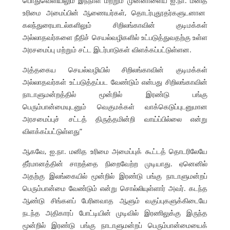
பொதுவெளியிலும் இந்நாள் மற்றும் முன்னாளைய ஐ.நா. மனித
உரிமை அமைப்பின் ஆணையர்கள், தொடர்புதூதர்களுடனான
கலந்துரையாடல்களிலும் சிறிலங்காவின் குடிமக்கள்
அல்லாதவர்களை நீதிச் செயல்வழிகளில் உட்படுத்துவதற்கு உள்ள
அரசமைப்பு மற்றும் சட்ட இடர்பாடுகள் விளக்கப்பட்டுள்ளன.
அத்தகைய செயல்வழியில் சிறிலங்காவின் குடிமக்கள்
அல்லாதவர்கள் உட்படுத்தப்பட வேண்டும் என்பது சிறிலங்காவின்
நாடாளுமன்றத்தில் மூன்றில் இரண்டு பங்கு
பெரும்பான்மையுடனும் வெகுமக்கள் வாக்கெடுப்புடனுமான
அரசமைப்புச் சட்டத் திருத்தமின்றி வாய்ப்பில்லை என்று
விளக்கப்பட்டுள்ளது”
ஆகவே, ஐ.நா. மனித உரிமை அமைப்புக் கூட்டத் தொடரிலேயே
தீர்மானத்தின் சாறத்தை நிறைவேற்ற முடியாது. ஏனெனில்
அதற்கு இலங்கையில் மூன்றில் இரண்டு பங்கு நாடாளுமன்றப்
பெரும்பான்மை வேண்டும் என்று சொல்லியுள்ளார் அவர். கடந்த
ஆண்டு சிங்களப் பேரினவாத ஆளும் வகுப்புகளுக்கிடையே
நடந்த அதிகாரப் போட்டியின் முடிவில் இரணிலுக்கு இருந்த
மூன்றில் இரண்டு பங்கு நாடாளுமன்றப் பெரும்பான்மையைக்