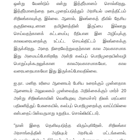
ஒன்று வேண்டும் என்று இத்தீர்மானம் சொல்கிறது.
இத்தீர்மானத்தை நடைமுறைப்படுத்தும் அரசியல் மனத்திட்பம்
சிறிலங்காவுக்கு இல்லை. ஆனால், இலங்கைத் தீவில் தேசிய
தகுநிலையுடனான தமிழினத்தின் இருப்பை இல்லாது
செய்வதற்கானக் கட்டமைப்பு ரீதியான இன அழிப்புக்கு
காலவரையறைக்கு உட்பட்ட செயல்திட்டம் இலங்கைக்கு
இருக்கிறது. அதை நிறைவேற்றுவதற்கான கால அவகாசமாக
இது அமையப்போகிறதே அன்றி கலப்புப் பொறிமுறையின்வழி
பொறுப்புக்கூறலுக்கான காலஅவகாசமாகவோ, கால
வரையறையாகவோ இது இருக்கப்போவதில்லை.
ஐ.நா. மனித உரிமை ஆணையர் பேசிய உரைக்கும் முன்னதாக
ஆணையர் அலுவலகம் முன்வைத்த அறிக்கைக்கும் மார்ச் 20
அன்று சிறிலங்காவின் வெளியுறவு அமைச்சர் திலக் மரப்பனா
பதிலளித்துப் பேசுகையில், கலப்புப் பொறிமுறைக்கு வாய்ப்பில்லை
என்பதைப் பின்வருமாறு உறுதிபட சொல்லிவிட்டார்.
”நான் இதை தெளிவுபடுத்த விரும்புகிறேன். சிறிலங்கா
அரசாங்கத்தின் அதியுயர் அரசியல் மட்டங்களால்,