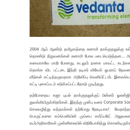
ட்டப்பேரவை தேர்தல்
சொல்லில் பாசிச எதிர்ப்பு! செயலி
2004 ஆம் ஆண்டு தமிழகத்தை சுனாமி தாக்குதலுக்கு உள்ள
றிப்பு
! – செந்தில்
தொண்டு நிறுவனங்கள் சுனாமி போல படையெடுத்தன… அதற்க
2026
admin
13 May 2026
கனவாகவே மாறி போனது. கடலூர் நாகை மாவட்ட கடற்கரை
தொங்க விட பட்டன, இந்தி நடிகர் விவேக் ஓபராய் தேவன
வீடுகள் கட்டித்தருவதாக அறிவிப்பு வெளியிட்டார். இவையெல
கட்டி புகைப்படம் எடுக்கப்பட்டதோடு முடிந்தது.
தற்போதைய கஜா புயல் தாக்குதலுக்குப் பின்னர் ஓஎன்ஜ
துவங்கியிருக்கிறார்கள். இதற்கு முன்பு வரை Corporate 
செலவழித்து வந்தவர்கள் தற்போது நேரடியாக! வேதாந்தா-
பொருட்களை கம்பெனியின் மும்பை கார்ப்பரேட் அலுவலக
உயர்அதிகாரிகள் முன்னிலையில் விநியோகித்து கொண்டிருக்கி