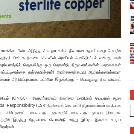
ல் பாயாசம்
சனாதனத்திற்கு எதிரான வள்ளலார் ஆளுநர்
ாக்கிய பின்பு அடுத்த சில நாட்களில் நிவாரண உதவி என்ற பெயரில்
ரவியின் பொய்யும் புனைசுருட்டும் – அருண்
ுப் பின் கடற்கரை மக்களின் அரசியல் அணிதிரட்டல் என்பது பகல்
நெடுஞ்செழியன்
யோரத்தில் தெருவிற்கு ஒரு தொண்டு நிறுவனங்களின் பதாகைகள்
admin
03 Jul 2023
ாம்பட்டினத்தை தத்தெடுத்தார்! அமிர்தானந்தமயி ஆயிரக்கணக்கான
்லாம் அறிவிப்புகளாக மட்டுமே இருக்கிறது – பெயருக்கு சில வீடுகள்
ிசி’யும் (ONGC) வேதாந்தா’வும் நிவாரண பணியின் பெயரால் சுழல
Social Responsibility (CSR) நிதியைத் தொண்டு நிறுவனங்கள் வழியாக
 ஸ்டெர்லைட் ஸ்டிக்கரும், ஓஎன்ஜிசி ஸ்டிக்கரும் ஒட்டிய நிவாரண
த்தில் இருந்து நேரடியாக கொண்டு வந்து இங்கு இருக்க கூடிய
றார்கள்.