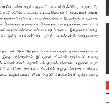
்பு என்ன இருக்க முடியும்? அரசு எந்திரத்திற்க்கு மாற்றாக கீ்ழ்
ட் கட்சி மட்டுமே… விவசாய சங்கம், இளைஞர் அமைப்பு, மாதர் சங்கம்,
ம்பங்களில் செங்கொடி பறந்து கொண்டுதான் இருக்கிறது. கம்யூனிஸ்ட்
 இருந்தாலும் தந்தையாக இருந்தாலும் உணர்வுபூர்வமாக ஊரைவிட்டு
ுவாசம் கொண்ட மக்களை பண்ணையாரிடம் கூலியை இறைஞ்சு கேட்காதே,
ி, இன்று காவி-கார்ப்பரேட் கும்பல் அம்மக்களிடம் ஊடுருவுவதை
ாரண பணி அல்ல அவர்கள் வேர்கால் மட்டத்தில் தங்களுக்கான சமூக
இதை பார்க்கிறார்கள். இப்படிதான் சட்டீஸ்கர், ஜார்க்கண்ட் போன்ற
் கொண்டார்கள். ஆனால் அப்பகுதியில் ஏற்கனவே வலுவான சமூக
அரசிடம் கோரிக்கை வைப்பதோ, வெளியில் இருந்து நிவாரண உதவிகளை
ய ஊழியர்களைத் திரட்டி அனுப்பி அம்மக்களோடு ஒன்று கலந்து