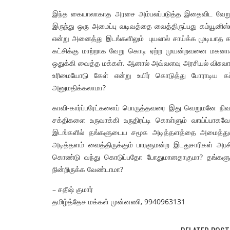
இந்த கையாலாகாத அரசை அம்பலப்படுத்த இதைவிட வேறு வாய்ப
இருந்து ஒரு அமைப்பு வடிவத்தை வைத்திருப்பது கம்யூனிஸ்
என்று அனைத்து இடங்களிலும் புயலால் சாய்க்க முடியாத க
கட்சிக்கு மாற்றாக வேறு கொடி ஏற்ற முயன்றவனை மகனாக
ஒதுக்கி வைத்த மக்கள். ஆனால் அவ்வளவு அரசியல் விச
உரிமையோடு கேள் என்று உயிர் கொடுத்து போராடிய கட்ச
அனுமதிக்கலாமா?
காவி-கார்ப்பரேட்களைப் பொருத்தவரை இது வெறுமனே நிவ
சக்திகளை உருவாக்கி உருதிரட்டி கொள்ளும் வாய்ப்பாகவே 
இடங்களில் தங்களுடைய சமூக அடித்தளத்தை அமைத்துக
அடித்தளம் வைத்திருக்கும் பாரளுமன்ற இடதுசாரிகள் 
கொண்டு வந்து கொடுப்பதோ போதுமானதாகுமா? தங்களுடை
நின்றிருக்க வேண்டாமா?
– சதீஷ் குமார்
தமிழ்த்தேச மக்கள் முன்னணி, 9940963131