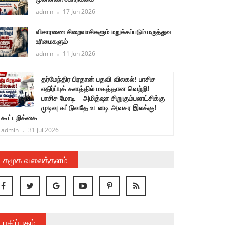
admin
17 Jun 2026
விசாரணை சிறைவாசிகளும் மறுக்கப்படும் மருத்துவ
உரிமைகளும்
admin
11 Jun 2026
தர்மேந்திர பிரதான் பதவி விலகல்! பாசிச
ச
எதிர்ப்புக் களத்தில் மகத்தான வெற்றி!
பாசிச மோடி – அமித்ஷா சிறுகும்பலாட்சிக்கு
க
முடிவு கட்டுவதே உடனடி அவசர இலக்கு!
கூட்டறிக்கை
admin
31 Jul 2026
சமூக வலைத்தளம்
பதிப்பகம்