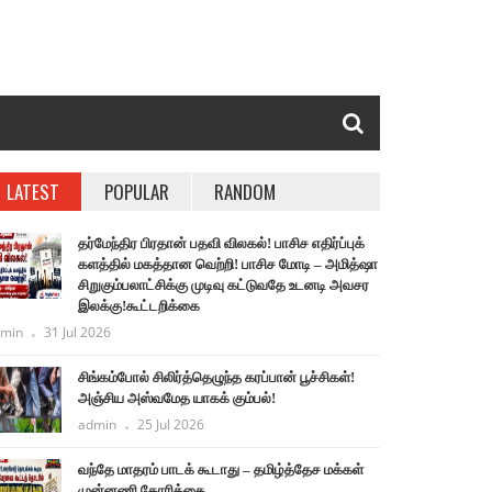
LATEST
POPULAR
RANDOM
தர்மேந்திர பிரதான் பதவி விலகல்! பாசிச எதிர்ப்புக்
களத்தில் மகத்தான வெற்றி! பாசிச மோடி – அமித்ஷா
சிறுகும்பலாட்சிக்கு முடிவு கட்டுவதே உடனடி அவசர
இலக்கு!கூட்டறிக்கை
min
31 Jul 2026
சிங்கம்போல் சிலிர்த்தெழுந்த கரப்பான் பூச்சிகள்!
அஞ்சிய அஸ்வமேத யாகக் கும்பல்!
admin
25 Jul 2026
வந்தே மாதரம் பாடக் கூடாது – தமிழ்த்தேச மக்கள்
முன்னணி கோரிக்கை