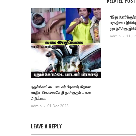
RELATED POST
‘இது போர்க்குற்
பகுதியை இஸ்ர
முயற்சிக்கு இஸ்ர
admin
11 Ju
புதுக்கோட்டை பாடகர் பிரகாஷ் மீதான
சாதிய கொலைவெறி தாக்குதல் – கள
அறிக்கை
admin
01 Dec 2023
LEAVE A REPLY