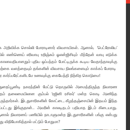
 அறிவிக்க சொல்லி போராடினார் விவசாயிகள். ஆனால், ‘பெட்ரோலிய’
 எண்ணெய் எரிவாயு உறிஞ்சும் ஓஎன்ஜிசியும் மீத்தேன் வாயு எடுக்க
ம் காலாவதியானதும் புதிய ஒப்பந்தம் போட்டிருக்க கூடிய வேதாந்தாவுக்கு
யற்கை வளத்தையும் தங்களின் விவசாய நிலங்களையும் காக்கப் போராடி
கார்ப்பரேட்களிடமே உணவுக்கு கையேந்தி நிற்கிற கொடுமை!
த்துறைப்பூண்டி நகரத்தின் மேட்டு தொருவில் அமைத்திருந்த நிவாரண
கானந்தம் தலைமையிலான கும்பல் ‘ரஜினி ரசிகர்’ மன்ற கொடி அணிந்த
ந்தார்கள். இடதுசாரிகளின் கோட்டை, கீழத்தஞ்சையின் இதயம் இந்த
கப்பட்டது இங்குதான்.. அவரின் காலடிதடம் பதியாத இடம் கிடையாது.
ால் நிவாரணப் பணியில் நாடாளுமன்ற இடதுசாரிகளின் பங்கு என்பது
ு விநியோகித்தால் மட்டும் போதுமா?