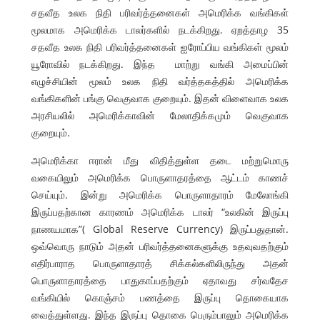
சதவீத உலக நிதி பரிவர்த்தனைகள் அமெரிக்க வங்கிகள்
மூலமாக அமெரிக்க டாலர்களில் நடக்கிறது. ஏறத்தாழ 35
சதவீத உலக நிதி பரிவர்த்தனைகள் ஐரோப்பிய வங்கிகள் மூலம்
யூரோவில் நடக்கிறது. இந்த மாற்று வங்கி அமைப்பின்
எழுச்சியின் மூலம் உலக நிதி வர்த்தகத்தில் அமெரிக்க
வங்கிகளின் பங்கு வெகுவாக குறையும். இதன் விளைவாக உலக
அரசியலில் அமெரிக்காவின் மேலாதிக்கமும் வெகுவாக
குறையும்.
அமெரிக்கா ஈரான் மீது விதித்துள்ள தடை மற்றுமொரு
வகையிலும் அமெரிக்க பொருளாதரத்தை ஆட்டம் காணச்
செய்யும். இன்று அமெரிக்க பொருளாதாரம் மேலோங்கி
இருப்பதற்கான காரணம் அமெரிக்க டாலர் “உலகின் இருப்பு
நாணயமாக”( Global Reserve Currency) இருப்பதுதான்.
ஒவ்வொரு நாடும் அதன் பரிவர்த்தனைகளுக்கு உதவுவதற்கும்
எதிர்பாராத பொருளாதாரத் சிக்கல்களிலிருந்து அதன்
பொருளாதாரத்தை பாதுகாப்பதற்கும் ஏதாவது சர்வதேச
வங்கியில் கொஞ்சம் பணத்தை இருப்பு தொகையாக
வைத்துள்ளது. இந்த இருப்பு தொகை பெரும்பாலும் அமெரிக்க