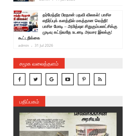
ளுநர்
தர்மேந்திர பிரதான் பதவி விலகல்! பாசிச
ருண்
எதிர்ப்புக் களத்தில் மகத்தான வெற்றி!
பாசிச மோடி – அமித்ஷா சிறுகும்பலாட்சிக்கு
முடிவு கட்டுவதே உடனடி அவசர இலக்கு!
கூட்டறிக்கை
admin
31 Jul 2026
சமூக வலைத்தளம்
பதிப்பகம்