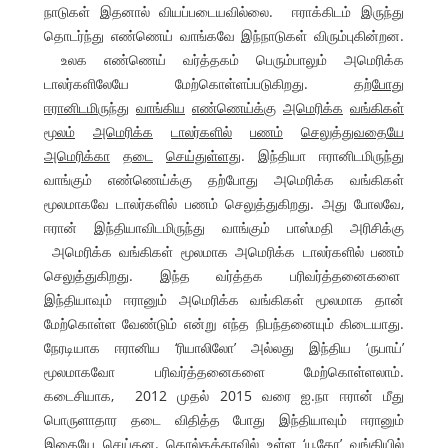
நாடுகள் இதனால் வியப்படையவில்லை. ஈராக்கிடம் இருந்து
தொடர்ந்து எண்ணெய் வாங்கவே இந்நாடுகள் விரும்புகின்றன.
உலக எண்ணெய் வர்த்தகம் பெரும்பாலும் அமெரிக்க
டாலர்களிலேயே மேற்கொள்ளப்படுகிறது.
தற்போது
ஈரானிடமிருந்து
வாங்கிய
எண்ணெய்க்கு
அமெரிக்க
வங்கிகள்
மூலம்
அமெரிக்க
டாலர்களில்
பணம்
செலுத்துவதையே
அமெரிக்கா
தடை
செய்துள்ளது
. இந்தியா ஈரானிடமிருந்து
வாங்கும் எண்ணெய்க்கு தற்போது அமெரிக்க வங்கிகள்
மூலமாகவே டாலர்களில் பணம் செலுத்துகிறது. அது போலவே,
ஈரான் இந்தியாவிடமிருந்து வாங்கும் பாஸ்மதி அரிசிக்கு
அமெரிக்க வங்கிகள் மூலமாக அமெரிக்க டாலர்களில் பணம்
செலுத்துகிறது. இந்த வர்த்தக பரிவர்த்தனைகளை
இந்தியாவும் ஈரானும் அமெரிக்க வங்கிகள் மூலமாக தான்
மேற்கொள்ள வேண்டும் என்று எந்த நிபந்தனையும் கிடையாது.
நேரடியாக ஈரானிய ‘ரியாலிலோ’ அல்லது இந்திய ‘ருபாய்’
மூலமாகவோ பரிவர்த்தனைகளை மேற்கொள்ளலாம்.
கடைசியாக, 2012 முதல் 2015 வரை ஐ.நா ஈரான் மீது
பொருளாதார தடை விதித்த போது இந்தியாவும் ஈரானும்
இதையே செய்தன. கொல்கத்தாவில் உள்ள ‘யூகோ’ வங்கியில்