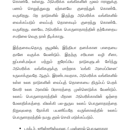
கொண்டே உள்ளது. அமெரிக்க வங்கிகளின் மூலம் ஈரானுக்கு
பணம் செலுத்துவது ஏற்கனவே குறைந்துக் கொண்டே
வருகிறது. பிற நாடுகளில் இருந்து அமெரிக்க வங்கிகளில்
வைக்கப்படும் வைப்பத் தொகையும் குறைந்து கொண்டே
வருகிறது. எனவே, அமெரிக்க பொருளாதாரத்தின் தற்போதைய
சமநிலை வெகு நாள் நீடிக்காது.
இத்தகையதொரு சூழலில், இந்தியா தனக்கான பாதையை
தானே வகுக்க வேண்டும். இதற்கு சரியான வழி சீனா,
ஜப்பான்,ரஷ்யா மற்றும் ஐரோப்பிய நாடுகளுடன் சேர்ந்து
அமெரிக்க வங்கிகளுக்கு மாற்றாக ‘வங்கி அமைப்பினை’
உருவாக்குவதே ஆகும். இரண்டாவதாக, அமெரிக்க வங்கிகளில்
உள்ள உலக நாடுகளின் வைப்புத் தொகையை திரும்பப் பெறக்
கோரி உலக அளவில் பிரசாரத்தை முன்னெடுக்க வேண்டும்.
உலகப் பொருளாதாரத்தின் மீதான அமெரிக்காவின் ஒற்றை
மேலாதிக்கத்தை விலக்கி பல-துருவ உலகப் பொருளாதரத்தை
நிறுவுவதை நோக்கி பயணிப்பதே வருங்காலத்தில் உலகப்
பொருளாதரத்தில் நமது குரல் செவி மடுக்கப்படும்.
டாக்டர். ஜூன்ஜூன்வாலா, ( முன்னால் பொருளாதார