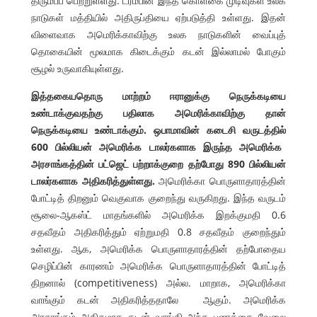
திரும்பப் பெற்றுள்ளது. ட்ரம்பின் இந்த கொள்கை முடிவுகள் உலக
நாடுகள் மத்தியில் அதிருப்தியை ஏற்படுத்தி உள்ளது. இதன்
விளைவாக அமெரிக்காவிற்கு உலக நாடுகளின் வைப்புத்
தொகையின் மூலமாக கிடைக்கும் கடன் இல்லாமல் போகும்
சூழல் உருவாகியுள்ளது.
இத்தகையதொரு
மாற்றம்
ஈரானுக்கு
நெருக்கடியை
உண்டாக்குவதற்கு
பதிலாக
அமெரிக்காவிற்கு
தான்
நெருக்கடியை
உண்டாக்கும்
.
ஒபாமாவின்
கடைசி
வருடத்தில்
600
பில்லியன்
அமெரிக்க
டாலர்களாக
இருந்த
அமெரிக்க
அரசாங்கத்தின்
பட்ஜெட்
பற்றாக்குறை
தற்போது
890
பில்லியன்
டாலர்களாக
அதிகரித்துள்ளது
.
அமெரிக்கா பொருளாதாரத்தின்
போட்டித் திறனும் வெகுவாக குறைந்து வருகிறது. இந்த வருடம்
சூலை-ஆகஸ்ட் மாதங்களில் அமெரிக்க இறக்குமதி 0.6
சதவீதம் அதிகரித்தும் ஏற்றுமதி 0.8 சதவீதம் குறைந்தும்
உள்ளது. ஆக, அமெரிக்க பொருளாதாரத்தின் தற்போதைய
செழிப்பின் காரணம் அமெரிக்க பொருளாதாரத்தின் போட்டித்
திறனால் (competitiveness) அல்ல. மாறாக, அமெரிக்கா
வாங்கும் கடன் அதிகரித்ததாலே ஆகும். அமெரிக்க
அரசாங்கம் அதிகமாக கடன் வாங்கி அந்த பணத்தை வேலை