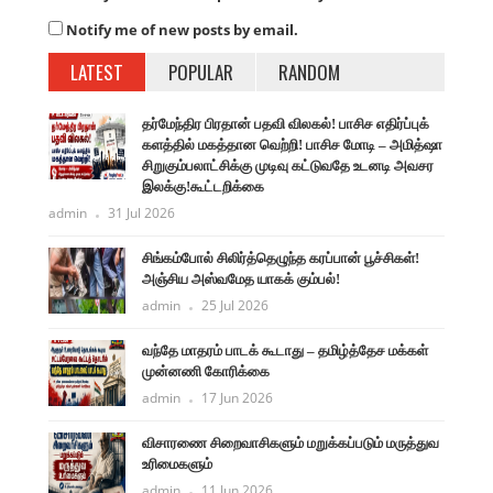
Notify me of new posts by email.
LATEST
POPULAR
RANDOM
தர்மேந்திர பிரதான் பதவி விலகல்! பாசிச எதிர்ப்புக்
களத்தில் மகத்தான வெற்றி! பாசிச மோடி – அமித்ஷா
சிறுகும்பலாட்சிக்கு முடிவு கட்டுவதே உடனடி அவசர
இலக்கு!கூட்டறிக்கை
admin
31 Jul 2026
சிங்கம்போல் சிலிர்த்தெழுந்த கரப்பான் பூச்சிகள்!
அஞ்சிய அஸ்வமேத யாகக் கும்பல்!
admin
25 Jul 2026
வந்தே மாதரம் பாடக் கூடாது – தமிழ்த்தேச மக்கள்
முன்னணி கோரிக்கை
admin
17 Jun 2026
விசாரணை சிறைவாசிகளும் மறுக்கப்படும் மருத்துவ
உரிமைகளும்
admin
11 Jun 2026