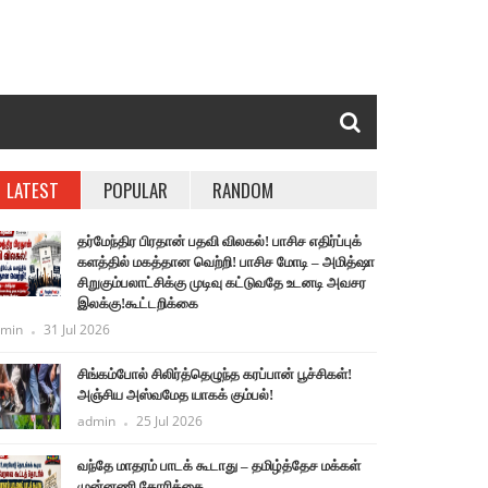
LATEST
POPULAR
RANDOM
தர்மேந்திர பிரதான் பதவி விலகல்! பாசிச எதிர்ப்புக்
களத்தில் மகத்தான வெற்றி! பாசிச மோடி – அமித்ஷா
சிறுகும்பலாட்சிக்கு முடிவு கட்டுவதே உடனடி அவசர
இலக்கு!கூட்டறிக்கை
min
31 Jul 2026
சிங்கம்போல் சிலிர்த்தெழுந்த கரப்பான் பூச்சிகள்!
அஞ்சிய அஸ்வமேத யாகக் கும்பல்!
admin
25 Jul 2026
வந்தே மாதரம் பாடக் கூடாது – தமிழ்த்தேச மக்கள்
முன்னணி கோரிக்கை