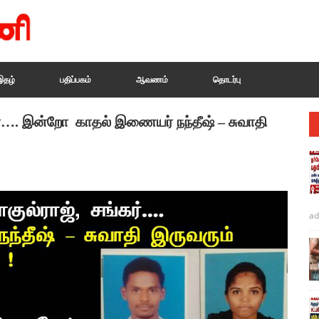
இதழ்
பதிப்பகம்
ஆவணம்
தொடர்பு
ர்…. இன்றோ காதல் இணையர் நந்தீஷ் – சுவாதி
ad