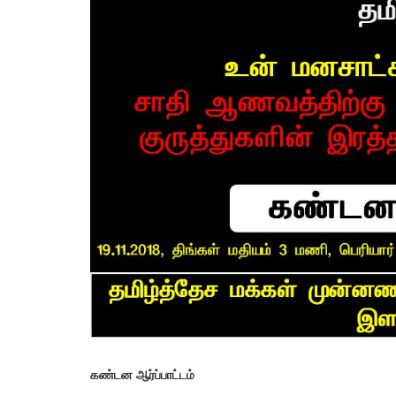
ட்டப்பேரவை தேர்தல்
சொல்லில் பாசிச எதிர்ப்பு! செயலி
றிப்பு
! – செந்தில்
2026
admin
13 May 2026
கண்டன ஆர்ப்பாட்டம்