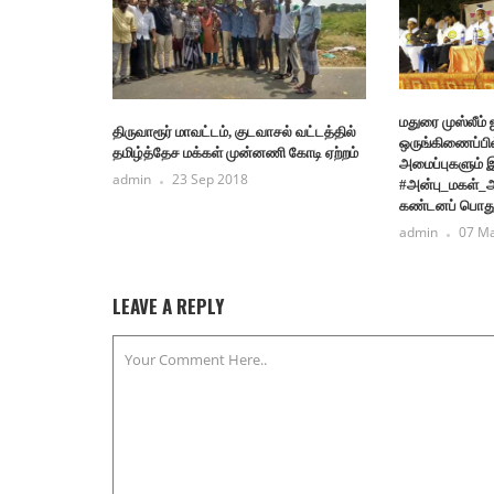
மதுரை முஸ்லீம்
திருவாரூர் மாவட்டம், குடவாசல் வட்டத்தில்
ஒருங்கிணைப்பி
தமிழ்த்தேச மக்கள் முன்னணி கோடி ஏற்றம்
அமைப்புகளும் 
admin
23 Sep 2018
#அன்பு_மகள்_
கண்டனப் பொதுக
admin
07 M
LEAVE A REPLY