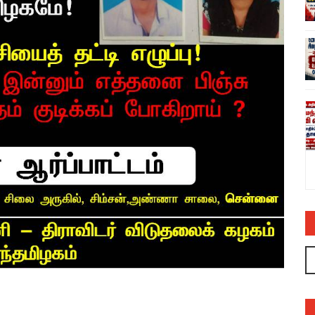
ல் பாயாசம்
சனாதனத்திற்கு எதிரான வள்ளலார் ஆளுநர்
ரவியின் பொய்யும் புனைசுருட்டும் – அருண்
நெடுஞ்செழியன்
admin
03 Jul 2023