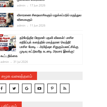
admin
17 Jun 2026
விசாரணை சிறைவாசிகளும் மறுக்கப்படும் மருத்துவ
உரிமைகளும்
admin
11 Jun 2026
தர்மேந்திர பிரதான் பதவி விலகல்! பாசிச
ச
எதிர்ப்புக் களத்தில் மகத்தான வெற்றி!
பாசிச மோடி – அமித்ஷா சிறுகும்பலாட்சிக்கு
க
முடிவு கட்டுவதே உடனடி அவசர இலக்கு!
கூட்டறிக்கை
admin
31 Jul 2026
சமூக வலைத்தளம்
பதிப்பகம்