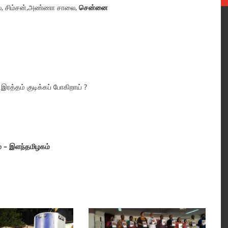
ில், சிம்சன்,அண்ணா சாலை,
சென்னை
ரத்தம் குடிக்கப் போகிறாய் ?
் –
இளந்தமிழகம்