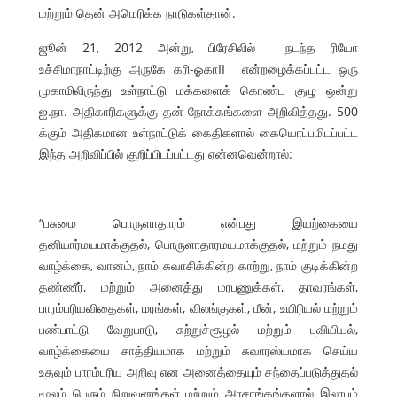
மற்றும் தென் அமெரிக்க நாடுகள்தான்.
ஜூன் 21, 2012 அன்று, பிரேசிலில் நடந்த ரியோ
உச்சிமாநாட்டிற்கு அருகே கரி-ஓகாII என்றழைக்கப்பட்ட ஒரு
முகாமிலிருந்து உள்நாட்டு மக்களைக் கொண்ட குழு ஒன்று
ஐ.நா. அதிகாரிகளுக்கு தன் நோக்கங்களை அறிவித்தது. 500
க்கும் அதிகமான உள்நாட்டுக் கைதிகளால் கையொப்பமிடப்பட்ட
இந்த அறிவிப்பில் குறிப்பிடப்பட்டது என்னவென்றால்:
“பசுமை பொருளாதாரம் என்பது இயற்கையை
தனியார்மயமாக்குதல், பொருளாதாரமயமாக்குதல், மற்றும் நமது
வாழ்க்கை, வானம், நாம் சுவாசிக்கின்ற காற்று, நாம் குடிக்கின்ற
தண்ணீர், மற்றும் அனைத்து மரபணுக்கள், தாவரங்கள்,
பாரம்பரியவிதைகள், மரங்கள், விலங்குகள், மீன், உயிரியல் மற்றும்
பண்பாட்டு வேறுபாடு, சுற்றுச்சூழல் மற்றும் புவியியல்,
வாழ்க்கையை சாத்தியமாக மற்றும் சுவாரஸ்யமாக செய்ய
உதவும் பாரம்பரிய அறிவு என அனைத்தையும் சந்தைப்படுத்துதல்
மூலம் பெரும் நிறுவனங்கள் மற்றும் அரசாங்கங்களால் இலாபம்