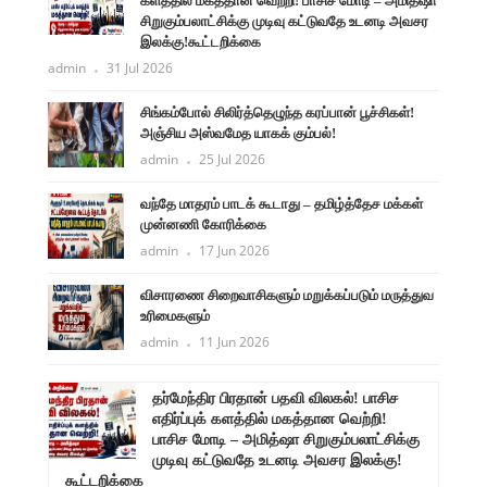
களத்தில் மகத்தான வெற்றி! பாசிச மோடி – அமித்ஷா
சிறுகும்பலாட்சிக்கு முடிவு கட்டுவதே உடனடி அவசர
இலக்கு!கூட்டறிக்கை
admin
31 Jul 2026
சிங்கம்போல் சிலிர்த்தெழுந்த கரப்பான் பூச்சிகள்!
அஞ்சிய அஸ்வமேத யாகக் கும்பல்!
admin
25 Jul 2026
வந்தே மாதரம் பாடக் கூடாது – தமிழ்த்தேச மக்கள்
முன்னணி கோரிக்கை
admin
17 Jun 2026
விசாரணை சிறைவாசிகளும் மறுக்கப்படும் மருத்துவ
உரிமைகளும்
admin
11 Jun 2026
ளுநர்
தர்மேந்திர பிரதான் பதவி விலகல்! பாசிச
ருண்
எதிர்ப்புக் களத்தில் மகத்தான வெற்றி!
பாசிச மோடி – அமித்ஷா சிறுகும்பலாட்சிக்கு
முடிவு கட்டுவதே உடனடி அவசர இலக்கு!
கூட்டறிக்கை