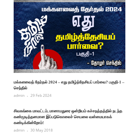
மக்களவைத் தேர்தல் 2024 – எது தமிழ்த்தேசியப் பார்வை? பகுதி-1 –
செந்தில்
admin
29 Feb 2024
சிவகங்கை மாவட்டம், மானாமதுரை ஒன்றியம் கச்சநத்தத்தில் நடந்த
கண்மூடித்தனமான இப்படுகொலைச் செயலை வன்மையாகக்
கண்டிக்கின்றோம்!
admin
30 May 2018