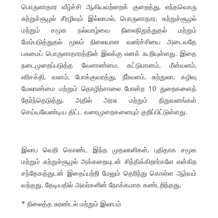
பொருளாதார வீழ்ச்சி ஆகியவற்றைக் குறைத்து, எந்தவொரு
சுற்றுச்சூழல் சீரழிவும் இல்லாமல், பொருளாதார, சுற்றுச்சூழல்
மற்றும் சமூக நல்வாழ்வை நிலைநிறுத்துதல் மற்றும்
மேம்படுத்துதல் மூலம் நிலையான வளர்ச்சியை அடைவதே
பசுமைப் பொருளாதாரத்தின் இலக்கு எனக் கூறியுள்ளது. இதை
நடைமுறைப்படுத்த வேளாண்மை, கட்டுமானம், மீன்வளம்,
எரிசக்தி, வனம், போக்குவரத்து, நீர்வளம், சுற்றுலா, கழிவு
மேலாண்மை மற்றும் தொழிற்சாலை போன்ற 10 துறைகளைத்
தேர்ந்தெடுத்து, அதில் அரசு மற்றும் நிறுவனங்கள்
செய்யவேண்டிய திட்ட வரைமுறைகளையும் குறிப்பிட்டுள்ளது.
இலாப வெறி கொண்ட இந்த முதலாளிகள், புதிதாக சமூக
மற்றும் சுற்றுச்சூழல் அக்கறையுடன் சிந்திக்கிறார்களே என்கிற
சந்தேகத்துடன் இதைப்பற்றி மேலும் தெரிந்து கொள்ள ஆர்வம்
வந்தது. தேடியதில் அவர்களின் நோக்கமாக கண்டறிந்தது,
* நிலைத்த சுரண்டல் மற்றும் இலாபம்