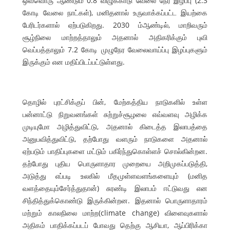
ஒவ்வொரு ஆண்டும் 0.8 விழுக்காடு வேலை நேர இழப்பு (2.3
கோடி வேலை நாட்கள்), மனிதனால் உருவாக்கப்பட்ட இயற்கை
பேரிடர்களால் ஏற்படுகிறது. 2030 ம்ஆண்டில், மாறிவரும்
சூழ்நிலை மாற்றத்தாலும் அதனால் அதிகரிக்கும் புவி
வெப்பத்தாலும் 7.2 கோடி முழுநேர வேலைவாய்ப்பு இழப்புகளும்
இருக்கும் என மதிப்பிடப்பட்டுள்ளது.
தொழில் புரட்சிக்குப் பின், மேற்கத்திய நாடுகளில் உள்ள
பன்னாட்டு நிறுவனங்கள் சுற்றுச்சூழலை எவ்வளவு அழிக்க
முடியுமோ அழித்துவிட்டு, அதனால் கிடைத்த இலாபத்தை
அனுபவித்துவிட்டு, தற்போது வளரும் நாடுகளை அதனால்
ஏற்படும் பாதிப்புகளை மட்டும் பகிர்ந்துகொள்ளச் சொல்கின்றன.
தற்போது புதிய பொருளாதார முறையை அறிமுகப்படுத்தி,
அடுத்து எப்படி உலகில் மீதமுள்ளவளங்களையும் (மனித
வளத்தையும்சேர்த்துதான்) சுரண்டி இலாபம் ஈட்டுவது என
சிந்தித்துக்கொண்டு இருக்கின்றன. இதனால் பொருளாதாரம்
மற்றும் காலநிலை மாற்ற(climate change) விளைவுகளால்
அதிகம் பாதிக்கப்படப் போவது தெற்கு ஆசியா, ஆப்பிரிக்கா