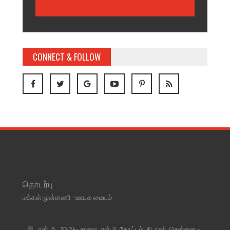
CONNECT & FOLLOW
தொடர்பு
மக்கள் முன்னணி - ஊடக மையம்
என். 6 , 70 அடி சாலை, எஸ்.பி. தோட்டம், தி. நகர், சென்னை -