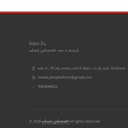
தொடர்பு
மக்கள் முன்னணி - ஊடக மையம்
என். 6 , 70 அடி சாலை, எஸ்.பி. தோட்டம், தி. நகர், சென்னை 
media.peoplesfront@gmail.com
9384640622
© 2026
மக்கள் முன்னணி
All rights reserved.