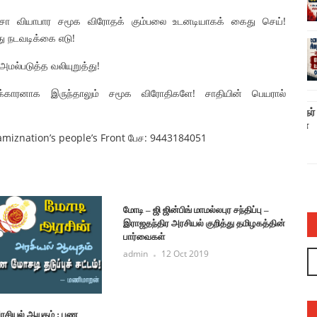
சா வியாபார சமூக விரோதக் கும்பலை உடனடியாகக் கைது செய்!
ு நடவடிக்கை எடு!
அமல்படுத்த வலியுறுத்து!
ிக்காரனாக இருந்தாலும் சமூக விரோதிகளே! சாதியின் பெயரால்
ல் பாயாசம்
சனாதனத்திற்கு எதிரான வள்ளலார் ஆளுநர்
ரவியின் பொய்யும் புனைசுருட்டும் – அருண்
hamiznation’s people’s Front பேச: 9443184051
நெடுஞ்செழியன்
admin
03 Jul 2023
மோடி – ஜி ஜின்பிங் மாமல்லபுர சந்திப்பு –
இராஜதந்திர அரசியல் குறித்து தமிழகத்தின்
பார்வைகள்
admin
12 Oct 2019
ரசியல் ஆயுதம் : பண