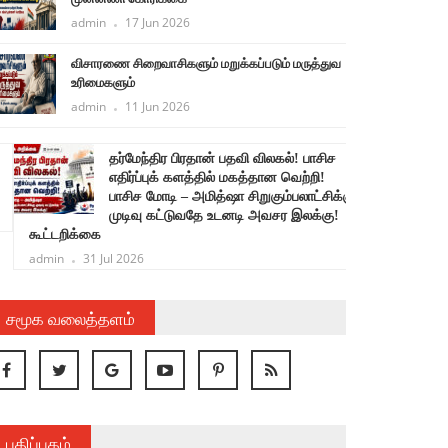
admin
17 Jun 2026
விசாரணை சிறைவாசிகளும் மறுக்கப்படும் மருத்துவ
உரிமைகளும்
admin
11 Jun 2026
தர்மேந்திர பிரதான் பதவி விலகல்! பாசிச
ச
எதிர்ப்புக் களத்தில் மகத்தான வெற்றி!
பாசிச மோடி – அமித்ஷா சிறுகும்பலாட்சிக்கு
க
முடிவு கட்டுவதே உடனடி அவசர இலக்கு!
கூட்டறிக்கை
admin
31 Jul 2026
சமூக வலைத்தளம்
பதிப்பகம்