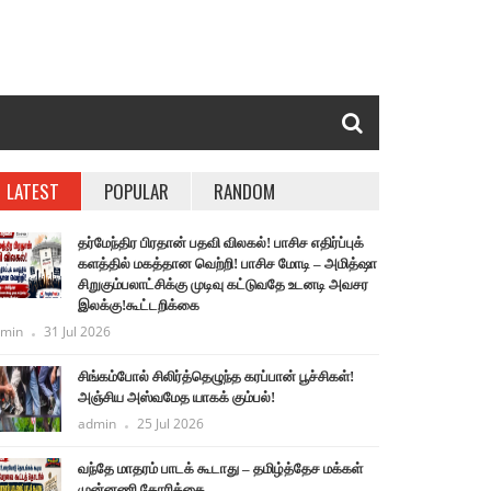
LATEST
POPULAR
RANDOM
தர்மேந்திர பிரதான் பதவி விலகல்! பாசிச எதிர்ப்புக்
களத்தில் மகத்தான வெற்றி! பாசிச மோடி – அமித்ஷா
சிறுகும்பலாட்சிக்கு முடிவு கட்டுவதே உடனடி அவசர
இலக்கு!கூட்டறிக்கை
min
31 Jul 2026
சிங்கம்போல் சிலிர்த்தெழுந்த கரப்பான் பூச்சிகள்!
அஞ்சிய அஸ்வமேத யாகக் கும்பல்!
admin
25 Jul 2026
வந்தே மாதரம் பாடக் கூடாது – தமிழ்த்தேச மக்கள்
முன்னணி கோரிக்கை