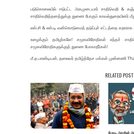
படுகொலையில் ஈடுபட்ட அகமுடையார் சாதிவெறி & கஞ்
சாதிவெறித்தனத்துக்கு துணை போகும் காவல்துறையினர் மீத
எஸ்.சி & எஸ்.டி வன்கொடுமைத் தடுப்புச் சட்டத்தை கறாராக 
உழைக்கும் தமிழர்களே! சமூகவிரோதிகள் எந்தச் சாத
சமூகவிரோதிகளுக்குத் துணை போகாதீர்கள்!
ட்டப்பேரவை தேர்தல்
சொல்லில் பாசிச எதிர்ப்பு! செயலி
றிப்பு
! – செந்தில்
மீ.த.பாண்டியன், தலைவர் தமிழ்த்தேச மக்கள் முன்னணி T
2026
admin
13 May 2026
RELATED POST
மோடி அரசின் அ