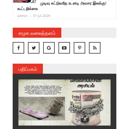
முடிவு கட்டுவதே உடனடி அவசர இலக்கு!
கூட்டறிக்கை
admin
31 Jul 2026
சமூக வலைத்தளம்
பதிப்பகம்