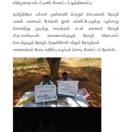
விடுமுறையால் பட்டினிப் போராட்டம் ஒத்திவைப்பு.
தமிழ்த்தேச மக்கள் முன்னணி பொதுச் செயலாளர் தோழர்
பாலன் மாணவப் போராளி ஜான் உள்ளிட்டோருக்கு பழச்சாறு
கொடுத்து முடித்து வைத்தார். உடன் தலைவர் தோழர்
மீ.த.பாண்டியன், தலைமைக்குழுத் தோழர் விநாயகம்,
செயற்குழுத் தோழர் அருண்சோரி மற்றும் தோழர்கள்.
மாணவர்கள் மோடி எதிர்ப்பு கருப்புக் கொடி போராட்டம் நோக்கி…