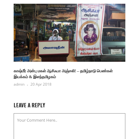
காஷ்மீர் அன்பு மகள் ஆசிஃபா அஞ்சலி! – தமிழ்நாடு பெண்கள்
இயக்கம் & இளந்தமிழகம்
admin
20 Apr 2018
LEAVE A REPLY