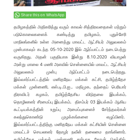
Share this on WhatsApp
தமிழகத்தில் அதிகரித்து வரும் காவல் சித்திரவதைகள் மற்றும்
படுகொலைகளைக் கண்டித்து தமிழகம், புதுச்சேரி
மாநிலங்களில் உள்ள அனைத்து மாவட்ட ஆட்சியர் அலுவலகம்
முன்பாகவும் கடந்த 05-10-2020 இல் ஆர்ப்பாட்டம் நடைபெற்று
வருகிறது. அதன் பகுதியாக இன்று 8.10.2020 வியாழன்
அன்று மாலை 4 மணி அளவில் சென்னையில் மாவட்ட ஆட்சியர்
அலுவலகம் முன்பு ஆர்ப்பாட்டம் நடைபெற்றது.
இவ்வார்ப்பாட்டத்தில் மனிதநேய மக்கள் கட்சி, தமிழ்த்தேச
மக்கள் முன்னணி, எஸ்.டி.பி.ஐ., மதிமுக, தந்தைப் பெரியார்
திராவிடர் கழகம், தமிழ்த்தேசிய விடுதலை இயக்கம்,
தொழிலாளர் சீரமைப்பு இயக்கம், திசம்பர் 03 இயக்கம் ஆகிய
கூட்டியக்கத்தின் உறுப்பு அமைப்புகளைச் சேர்ந்தவர்கள்
கலந்துகொண்டு முழக்கங்களை எழுப்பினர்.
இவ்வார்ப்பாட்டத்திற்கு மனிதநேய மக்கள் கட்சியின் சென்னை
மாவட்டச் செயலாளர் தோழர் நவீன் தலைமை தாங்கினார்.
தமிழ்த்தேச மக்கள் முன்னணி சார்பாக தோழர் செந்தில்,