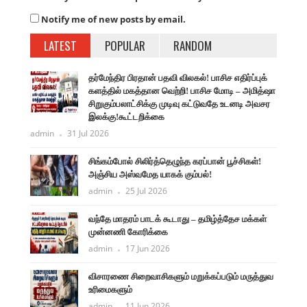
Notify me of new posts by email.
LATEST
POPULAR
RANDOM
தர்மேந்திர பிரதான் பதவி விலகல்! பாசிச எதிர்ப்புக்
களத்தில் மகத்தான வெற்றி! பாசிச மோடி – அமித்ஷா
சிறுகும்பலாட்சிக்கு முடிவு கட்டுவதே உடனடி அவசர
இலக்கு!கூட்டறிக்கை
admin
31 Jul 2026
சிங்கம்போல் சிலிர்த்தெழுந்த கரப்பான் பூச்சிகள்!
அஞ்சிய அஸ்வமேத யாகக் கும்பல்!
admin
25 Jul 2026
வந்தே மாதரம் பாடக் கூடாது – தமிழ்த்தேச மக்கள்
முன்னணி கோரிக்கை
admin
17 Jun 2026
விசாரணை சிறைவாசிகளும் மறுக்கப்படும் மருத்துவ
உரிமைகளும்
admin
11 Jun 2026