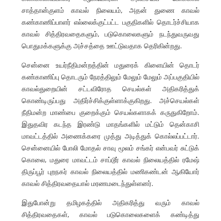
சாத்தான்குளம் காவல் நிலையம், அதன் துணை காவல்
கண்காணிப்பாளர் எல்லைக்குட்பட்ட பகுதிகளில் தொடர்ச்சியாக
காவல் சித்திரவதைகளும், படுகொலைகளும் நடந்துவருவது
பொதுமக்களுக்கு அச்சத்தை ஊட்டுவதாக தெரிகின்றது.
சென்னை உயர்நீதிமன்றத்தின் மதுரைக் கிளையின் தொடர்
கண்காணிப்பு தொடரும் நேரத்திலும் மேலும் மேலும் அப்பகுதியில்
காவல்துறையின் சட்டவிரோத செயல்கள் அதிகரித்துக்
கொண்டிருப்பது அதிர்ச்சிக்குள்ளாக்குகிறது. அச்செயல்கள்
நீதிமன்ற மாண்பை குறைக்கும் செயல்களாகக் கருதுகிறோம்.
இதுதவிர கடந்த இரண்டு மாதங்களில் மட்டும் தென்காசி
மாவட்டத்தில் அணைக்கரை முத்து அடித்துக் கொல்லப்பட்டார்.
சென்னையில் போலி மோதல் சாவு மூலம் சங்கர் என்பவர் சுட்டுக்
கொலை, மதுரை மாவட்டம் சாப்டூர் காவல் நிலையத்தில் ரமேஷ்
திருப்பூர் புறநகர் காவல் நிலையத்தில் மணிகண்டன் ஆகியோர்
காவல் சித்திரவதையால் மரணமடைந்துள்ளனர்.
இதுபோன்று தமிழகத்தில் அதிகரித்து வரும் காவல்
சித்திரவதைகள், காவல் படுகொலைகளைக் கண்டித்து