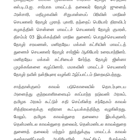
எஸ்.டி.பி.ஐ. சார்பாக மாவட்டத் தலைவர் தோழர் ஜுனைத்
அன்சாரி, மதிமுகவின் சிறுபான்மைப் பிரிவின் மாநிலச்
செயலாளர் தோழர் முராத் புகாரி, தந்தைப் பெரியார் திராவிடர்
கழகத்தின் சென்னை மாவட்டச் செயலாளர் தோழர் குமரன்,
திசம்பர் 03 இயக்கத்தின் மாநில துணைப் பொதுச்செயலாளர்
தோழர் சரவணன், மனிதநேய மக்கள் கட்சியின் மாவட்டத்
துணைச் செயலாளர் தோழர் சார்ஜில் ஆகியோர் உரையாற்றினர்.
மனிதநேய மக்கள் கட்சியைச் சேர்ந்த தோழர் ஜின்னா
முழக்கங்களை எழுப்பினார். மமகவின் மாவட்டச் செயலாளர்
தோழர் நவீன் நன்றியுரை வழங்கி ஆர்ப்பாட்டம் நிறைவுபெற்றது.
சாத்தான்குளம் காவல் படுகொலையில் தொடர்புடைய
அனைத்து குற்றவாளிகளையும் காப்பாற்ற நடுவண் அரசும்,
தமிழக அரசும் கூட்டுச் சதி செய்கின்ற சந்தேகம் காவல்
சித்திரவதைக்கு எதிரான கூட்டியக்கத்திற்கு எழுகின்றது.
மேலும், தமிழக காவல்துறை தலைமை இயக்குனர்,
தென்மண்டல காவல்துறை தலைவர், தென்மண்டல காவல்துறை
துணைத் தலைவர் மற்றும் தூத்துக்குடி மாவட்டக் காவல்
கண்காணிப்பாளர் ஆகியோரின் அலட்சியப் போக்கால்