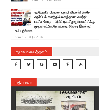
ளுநர்
தர்மேந்திர பிரதான் பதவி விலகல்! பாசிச
ருண்
எதிர்ப்புக் களத்தில் மகத்தான வெற்றி!
பாசிச மோடி – அமித்ஷா சிறுகும்பலாட்சிக்கு
முடிவு கட்டுவதே உடனடி அவசர இலக்கு!
கூட்டறிக்கை
admin
31 Jul 2026
சமூக வலைத்தளம்
பதிப்பகம்