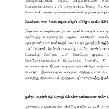
அறிவுறுத்தியுள்ளனர். இந்திய பொருளாதாரத்தை கண்க
வேலைவாய்ப்பின்மை 8.5% என்று குறிப்பிட்டுள்ளது. கொரோன
சேவை வரி முதலான நடவடிக்கைகளால் பொருளாதாரம் சரிந்து வீ
கொரோனா
ஊரடங்கால் வறுமையிலும் பசியிலும் வாடும் 93
இத்தகையச் சூழலில் நம் நாட்டின் ஒட்டு மொத்த பொருளாத
வீழ்ச்சியுற்ற பொருளாதாரச் சூழலில், கொரோனா ஊரடங்
தொழிலாளர்களை மேன்மேலும் மிகப் பெரும் துயரத்தில் ஆழ்த
ஈடுபட்டுள்ளனர். இவர்கள் அனைவரும் கடந்த இரண்டு ம
வேலைக்கு சென்றால் தான் நிறைவேற்ற முடியும்
நிறைவேற்றுவதாகத்தான் இருந்திருக்க வேண்டும். 
வாழ்வாதாரத்தை இழந்து வறுமையிலும் பசியிலும் வாடும் 
வேண்டும். இரண்டாவதாக உணவுக்கு அடுத்தபடியான அட
கொடுத்து தேவையையும் உற்பத்தியையும் ஊக்குவித்து இருக்
ஒன்றிய அரசின் நிதி தொகுப்பில் உள்ள உண்மையான ஊக்க
முதலாவதாக ஒன்றியத்தின் நிதி தொகுப்பில் 20-25% பணம் ரி