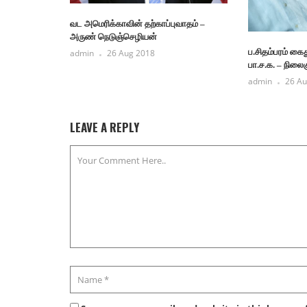
வட அமெரிக்காவின் தற்காப்புவாதம் –
அருண் நெடுஞ்செழியன்
ப.சிதம்பரம் கைத
admin
26 Aug 2018
பா.ச.க. – நிலைக
admin
26 Au
LEAVE A REPLY