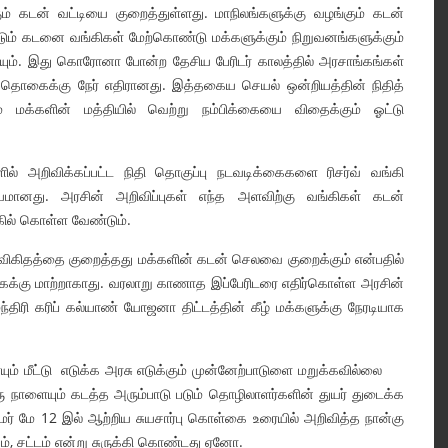
ம் கடன் வட்டியை குறைத்துள்ளது. மாநிலங்களுக்கு வழங்கும் கடன்
டும் கடனை வங்கிகள் மேற்கொண்டு மக்களுக்கும் நிறுவனங்களுக்கும்
ம். இது கொரோனா போன்ற தேசிய பேரிடர் காலத்தில் அரசாங்கங்கள்
த் தொகைக்கு நேர் எதிரானது. இத்தகைய செயல் ஒன்றியத்தின் நிதித்
மக்களின் மத்தியில் வெற்று நம்பிக்கையை விதைக்கும் ஓட்டு
 அறிவிக்கப்பட்ட நிதி தொகுப்பு நடவடிக்கைகளை ரிசர்வ் வங்கி
யமானது. அரசின் அறிவிப்புகள் எந்த அளவிற்கு வங்கிகள் கடன்
கில் கொள்ள வேண்டும்.
ி விகிதத்தை குறைத்தது மக்களின் கடன் செலவை குறைக்கும் என்பதில்
கைக்கு மாற்றாகாது. வரலாறு காணாத இப்பேரிடரை எதிர்கொள்ள அரசின்
ிரி கரிப் கல்யாண் யோஜனா திட்டத்தின் கீழ் மக்களுக்கு நேரடியாக
ும் மீட்டு எடுக்க அரசு எடுக்கும் முன்னேற்பாடுளை மறுக்கவில்லை
நாளையும் கடத்த அரும்பாடு படும் தொழிலாளர்களின் துயர் துடைக்க
மர் மே 12 இல் ஆற்றிய சுயசார்பு கொள்கை உரையில் அறிவித்த நான்கு
, சட்டம் என்று சுருக்கி கொண்டது ஏனோ.