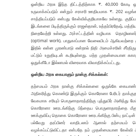
ஒன்றிய அரசு இந்த திட்டத்திற்காக ₹. 40,000 கோடி 
உருவாக்கப்படும் என்றும் சராசரி ஊதியமாக ₹. 202 வழங்கப
சாத்தியப்படும் என்பது கேள்விக்குறியாகவே உள்ளது. குற
இடங்களை பிடித்திருக்கும் ராஜஸ்தான், உத்தர்பிரதேஷ், ம
நிறைவேற்றி உள்ளது. அச்சட்டத்தின் வழியாக தொழிலாள
(optimal work), பாதுகாப்பான வேலையிடம் ஆகியவற்றை தனி
இதில் என்ன முரண்பாடு என்றால் நிதி அமைச்சரின் சீர்த
மட்டும் உறுதியுடன் கூறியுள்ளது. மற்ற முதன்மையான சுகா
ஒதுக்கீடோ இல்லாமல் விரைவாக விவாதிக்கப்பட்டது.
ஒன்றிய அரசு கையாளும் நான்கு சிக்கல்கள்:
தற்சமயம் அரசு நான்கு சிக்கல்களை ஒருங்கே கையாண்
அதிகரித்து கொண்டு இருக்கும் கொரோனா பேரிடர் தாக்க
வேகமாக சரியும் பொருளாதாரத்திற்கு புத்துயிர் அளித்து மேம்
கொரோனா ஊரடங்கிற்கு பிந்தைய பொருளாதாரத்தை மீளுரு
ஊக்குவிப்பு தொகை கொரோனா ஊரடங்கிற்கு பின்பு நாட்டின்
பல்வேறு தரப்பினர் வாதிடலாம் ஆனால் தற்சமயம் கொ
வழக்கப்பட்டுவிட்டதா என்பதே நம் முதன்மையான கேள்வி