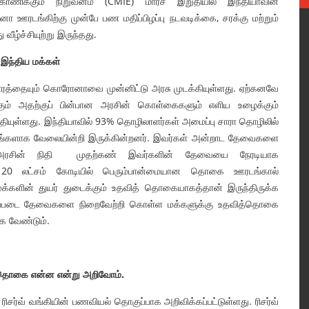
ாணிக்கும் நிறுவனம் (CMIE) மார்ச் இறுதியில் இந்தியாவின்
ா ஊரடங்கிற்கு முன்பே பண மதிப்பிழப்பு நடவடிக்கை, சரக்கு மற்றும்
ழ்ச்சியுற்று இருந்தது.
%
இந்திய மக்கள்
ாரத்தையும் கொரோனாவை முன்னிட்டு அரசு முடக்கியுள்ளது. ஏற்கனவே
கும் அதற்குப் பின்பான அரசின் கொள்கைகளும் எளிய உழைக்கும்
்தியுள்ளது. இந்தியாவில் 93% தொழிலாளர்கள் அமைப்பு சாரா தொழிலில்
ாதங்களாக வேலையின்றி இருக்கின்றனர். இவர்கள் அன்றாட தேவைகளை
. அரசின் நிதி முதற்கண் இவர்களின் தேவையை நேரடியாக
₹. 20 லட்சம் கோடியில் பெரும்பான்மையான தொகை ஊரடங்கால்
மக்களின் துயர் துடைக்கும் உதவித் தொகையாகத்தான் இருந்திருக்க
ிப்படை தேவைகளை நிறைவேற்றி கொள்ள மக்களுக்கு உதவித்தொகை
க வேண்டும்.
 தொகை என்ன என்று அறிவோம்.
சர்வ் வங்கியின் பணவியல் தொகுப்பாக அறிவிக்கப்பட்டுள்ளது. ரிசர்வ்