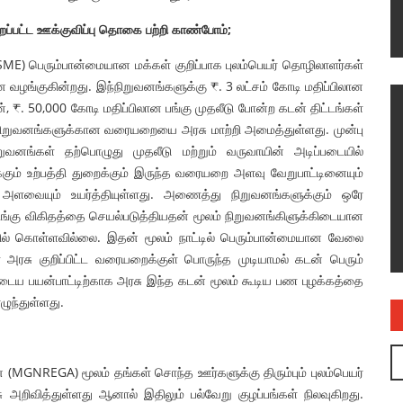
றப்பட்ட ஊக்குவிப்பு தொகை பற்றி காண்போம்;
MSME) பெரும்பான்மையான மக்கள் குறிப்பாக புலம்பெயர் தொழிலாளர்கள்
 வழங்குகின்றது. இந்நிறுவனங்களுக்கு ₹. 3 லட்சம் கோடி மதிப்பிலான
₹. 50,000 கோடி மதிப்பிலான பங்கு முதலீடு போன்ற கடன் திட்டங்கள்
ில் நிறுவனங்களுக்கான வரையறையை அரசு மாற்றி அமைத்துள்ளது. முன்பு
ிறுவனங்கள் தற்பொழுது முதலீடு மற்றும் வருவாயின் அடிப்படையில்
்கும் உற்பத்தி துறைக்கும் இருந்த வரையறை அளவு வேறுபாட்டினையும்
அளவையும் உயர்த்தியுள்ளது. அணைத்து நிறுவனங்களுக்கும் ஒரே
்கு விகிதத்தை செயல்படுத்தியதன் மூலம் நிறுவனங்கிளுக்கிடையான
கில் கொள்ளவில்லை. இதன் மூலம் நாட்டில் பெரும்பான்மையான வேலை
் அரசு குறிப்பிட்ட வரையறைக்குள் பொருந்த முடியாமல் கடன் பெரும்
ுடைய பயன்பாட்டிற்காக அரசு இந்த கடன் மூலம் கூடிய பண புழக்கத்தை
ழுந்துள்ளது.
 (MGNREGA) மூலம் தங்கள் சொந்த ஊர்களுக்கு திரும்பும் புலம்பெயர்
றிவித்துள்ளது ஆனால் இதிலும் பல்வேறு குழப்பங்கள் நிலவுகிறது.