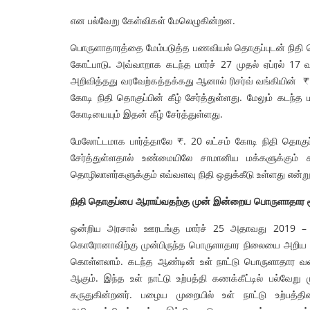
என பல்வேறு கேள்விகள் மேலெழுகின்றன.
பொருளாதாரத்தை மேம்படுத்த பணவியல் தொகுப்புடன் நிதி 
கோட்பாடு. அவ்வாறாக கடந்த மார்ச் 27 முதல் ஏப்ரல் 17 வ
அறிவித்தது வரவேற்கத்தக்கது ஆனால் ரிசர்வ் வங்கியின் ₹
கோடி நிதி தொகுப்பின் கீழ் சேர்த்துள்ளது. மேலும் கடந்த
ட்டப்பேரவை தேர்தல்
சொல்லில் பாசிச எதிர்ப்பு! செயலி
கோடியையும் இதன் கீழ் சேர்த்துள்ளது.
றிப்பு
! – செந்தில்
2026
admin
13 May 2026
மேலோட்டமாக பார்த்தாலே ₹. 20 லட்சம் கோடி நிதி தொகு
சேர்த்துள்ளதால் உண்மையிலே சாமானிய மக்களுக்கும் க
தொழிலாளர்களுக்கும் எவ்வளவு நிதி ஒதுக்கீடு உள்ளது என்
நிதி தொகுப்பை ஆராய்வதற்கு முன் இன்றைய பொருளாதார
ஒன்றிய அரசால் ஊரடங்கு மார்ச் 25 அதாவது 2019 – 2
கொரோனாவிற்கு முன்பிருந்த பொருளாதார நிலையை அறிய கடந்
கொள்ளலாம். கடந்த ஆண்டின் உள் நாட்டு பொருளாதார வ
ஆகும். இந்த உள் நாட்டு உற்பத்தி கணக்கீட்டில் பல்வே
கருதுகின்றனர். பழைய முறையில் உள் நாட்டு உற்பத