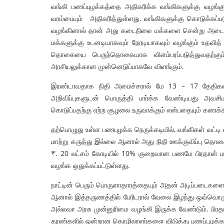
வங்கி பணப்புழக்கத்தை அதிகரிக்க வங்கிகளுக்கு வழங்கு
வரம்பையும் அதிகரித்துள்ளது. வங்கிகளுக்கு கொடுக்கப்ப
வழங்கினால் தான் அது கடைநிலை மக்களை சென்று அடையு
மக்களுக்கு உடனடியாகவும் நேரடியாகவும் வழங்கும் உதவி
தொகையை பெருந்தொகையாக விளம்பரப்படுத்துவதற்கும் 
அரசியலுக்கான முன்னெடுப்பாகவே விளங்கும்.
இரண்டாவதாக நிதி அமைச்சரால் மே 13 – 17 தேதிகளில்
அறிவிப்புகளுடன் பொருத்தி பார்க்க வேண்டியது அவசி
கொடுப்பதற்கு ஏற்ற சூழலை உருவாக்கும் என்பதையும் கணக்
தற்பொழுது உள்ள பணபுழக்க நெருக்கடியில், வங்கிகள் வட்ட
மாற்று கருத்து இல்லை ஆனால் அது நிதி ஊக்குவிப்பு தொ
₹. 20 லட்சம் கோடியில் 10% குறைவான பணமே பிரதான் மந்த
வழங்க ஒதுக்கப்பட்டுள்ளது.
நாட்டின் பெரும் பொருளாதாரத்தையும் அதன் அடிப்படைகளைய
ஆனால் இத்தருணத்தில் பேரிடரால் வேலை இழந்து ஒவ்வொரு 
அல்லவா அரசு முன்னுரிமை வழங்கி இருக்க வேண்டும். பிரத
தூண்களில் ஒன்றான தொழிலாளர்களை விடுத்து பணப்புழக்கம்