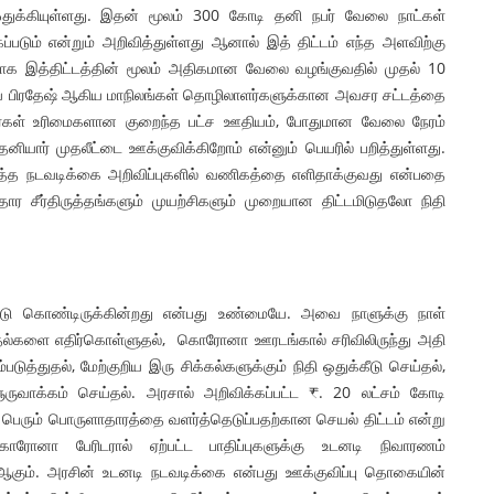
ஒதுக்கியுள்ளது. இதன் மூலம் 300 கோடி தனி நபர் வேலை நாட்கள்
்படும் என்றும் அறிவித்துள்ளது ஆனால் இத் திட்டம் எந்த அளவிற்கு
ிப்பாக இத்திட்டத்தின் மூலம் அதிகமான வேலை வழங்குவதில் முதல் 10
த்திய பிரதேஷ் ஆகிய மாநிலங்கள் தொழிலாளர்களுக்கான அவசர சட்டத்தை
ர்கள் உரிமைகளான குறைந்த பட்ச ஊதியம், போதுமான வேலை நேரம்
யார் முதலீட்டை ஊக்குவிக்கிறோம் என்னும் பெயரில் பறித்துள்ளது.
ிருத்த நடவடிக்கை அறிவிப்புகளில் வணிகத்தை எளிதாக்குவது என்பதை
தார சீர்திருத்தங்களும் முயற்சிகளும் முறையான திட்டமிடுதலோ நிதி
டு கொண்டிருக்கின்றது என்பது உண்மையே. அவை நாளுக்கு நாள்
ுதல்களை எதிர்கொள்ளுதல், கொரோனா ஊரடங்கால் சரிவிலிருந்து அதி
படுத்துதல், மேற்குறிய இரு சிக்கல்களுக்கும் நிதி ஒதுக்கீடு செய்தல்,
வாக்கம் செய்தல். அரசால் அறிவிக்கப்பட்ட ₹. 20 லட்சம் கோடி
 பெரும் பொருளாதாரத்தை வளர்த்தெடுப்பதற்கான செயல் திட்டம் என்று
ரோனா பேரிடரால் ஏற்பட்ட பாதிப்புகளுக்கு உடனடி நிவாரணம்
 ஆகும். அரசின் உடனடி நடவடிக்கை என்பது ஊக்குவிப்பு தொகையின்