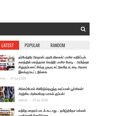
LATEST
POPULAR
RANDOM
தர்மேந்திர பிரதான் பதவி விலகல்! பாசிச எதிர்ப்புக்
களத்தில் மகத்தான வெற்றி! பாசிச மோடி – அமித்ஷா
சிறுகும்பலாட்சிக்கு முடிவு கட்டுவதே உடனடி அவசர
இலக்கு!கூட்டறிக்கை
min
31 Jul 2026
சிங்கம்போல் சிலிர்த்தெழுந்த கரப்பான் பூச்சிகள்!
அஞ்சிய அஸ்வமேத யாகக் கும்பல்!
admin
25 Jul 2026
வந்தே மாதரம் பாடக் கூடாது – தமிழ்த்தேச மக்கள்
முன்னணி கோரிக்கை