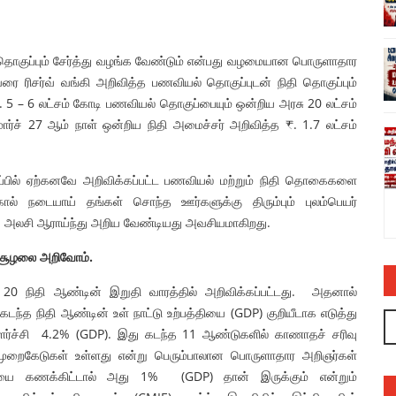
தொகுப்பும் சேர்த்து வழங்க வேண்டும் என்பது வழமையான பொருளாதார
ரை ரிசர்வ் வங்கி அறிவித்த பணவியல் தொகுப்புடன் நிதி தொகுப்பும்
. 5 – 6 லட்சம் கோடி பணவியல் தொகுப்பையும் ஒன்றிய அரசு 20 லட்சம்
 மார்ச் 27 ஆம் நாள் ஒன்றிய நிதி அமைச்சர் அறிவித்த ₹. 1.7 லட்சம்
ல் பாயாசம்
சனாதனத்திற்கு எதிரான வள்ளலார் ஆளுநர்
ரவியின் பொய்யும் புனைசுருட்டும் – அருண்
நெடுஞ்செழியன்
ப்பில் ஏற்கனவே அறிவிக்கப்பட்ட பணவியல் மற்றும் நிதி தொகைகளை
admin
03 Jul 2023
ால் நடையாய் தங்கள் சொந்த ஊர்களுக்கு திரும்பும் புலம்பெயர்
று அலசி ஆராய்ந்து அறிய வேண்டியது அவசியமாகிறது.
 சூழலை அறிவோம்.
0 நிதி ஆண்டின் இறுதி வாரத்தில் அறிவிக்கப்பட்டது. அதனால்
த நிதி ஆண்டின் உள் நாட்டு உற்பத்தியை (GDP) குறியீடாக எடுத்து
ளர்ச்சி 4.2% (GDP). இது கடந்த 11 ஆண்டுகளில் காணாதச் சரிவு
று முறைகேடுகள் உள்ளது என்று பெரும்பாலான பொருளாதார அறிஞர்கள்
்தியை கணக்கிட்டால் அது 1% (GDP) தான் இருக்கும் என்றும்