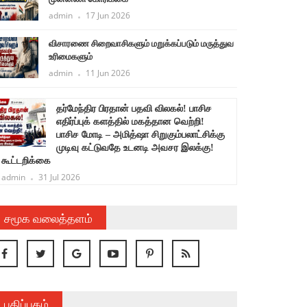
admin
17 Jun 2026
விசாரணை சிறைவாசிகளும் மறுக்கப்படும் மருத்துவ
உரிமைகளும்
admin
11 Jun 2026
தர்மேந்திர பிரதான் பதவி விலகல்! பாசிச
ச
எதிர்ப்புக் களத்தில் மகத்தான வெற்றி!
பாசிச மோடி – அமித்ஷா சிறுகும்பலாட்சிக்கு
க
முடிவு கட்டுவதே உடனடி அவசர இலக்கு!
கூட்டறிக்கை
admin
31 Jul 2026
சமூக வலைத்தளம்
பதிப்பகம்